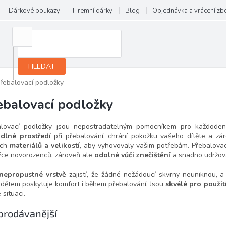
Dárkové poukazy
Firemní dárky
Blog
Objednávka a vrácení zb
HLEDAT
řebalovací podložky
ebalovací podložky
alovací podložky jsou nepostradatelným pomocníkem pro každoden
dlné prostředí
při přebalování, chrání pokožku vašeho dítěte a zár
ých
materiálů a velikostí
, aby vyhovovaly vašim potřebám. Přebalovac
ce novorozenců, zároveň ale
odolné vůči znečištění
a snadno udržov
nepropustné vrstvě
zajistí, že žádné nežádoucí skvrny neuniknou, 
 dětem poskytuje komfort i během přebalování. Jsou
skvélé pro použit
 situaci.
prodávanější