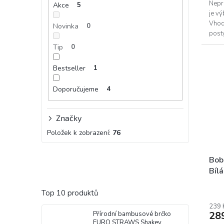
z
Nepr
Akce
5
5
je v
hvěz
Vhodn
Novinka
0
post
barev
Tip
0
Bestseller
1
Doporučujeme
4
Značky
Položek k zobrazení:
76
Bob
Bílá
Top 10 produktů
239 
28
Přírodní bambusové brčko
EURO STRAWS Shakey