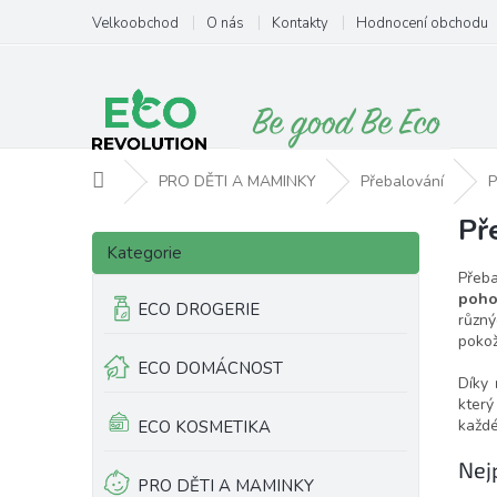
Přejít
Velkoobchod
O nás
Kontakty
Hodnocení obchodu
na
obsah
Domů
PRO DĚTI A MAMINKY
Přebalování
P
Př
P
Přeskočit
o
Kategorie
kategorie
s
Přeb
t
poho
ECO DROGERIE
různ
r
pokož
a
ECO DOMÁCNOST
n
Díky
n
který
í
každé
ECO KOSMETIKA
p
Nej
a
PRO DĚTI A MAMINKY
n