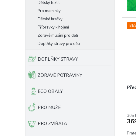
Dětský textil
Pro maminky
Dětské hračky
BE
Přípravky k hojení
Zdravé mlsání pro děti
Doplňky stravy pro děti
DOPLŇKY STRAVY
ZDRAVÉ POTRAVINY
Přeb
ECO OBALY
Prům
PRO MUŽE
hodn
prod
305 
36
je
PRO ZVÍŘATA
5,0
z
Prat