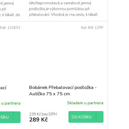
létoNepromokavá a sametově jemná
vě jemná
podložka je výbornou pomůckou při
 při
přebalování. Vhodná je i na cesty, k lékaři,
 k lékaři, do
do kočárku, postýlky, na deku…V...
Kód:
101853
Kód:
BB-13PP
Bobánek Přebalovací podložka -
ací
Autíčko 75 x 75 cm
Skladem u partnera
 u partnera
239 Kč bez DPH
DO KOŠÍKU
ŠÍKU
289 Kč