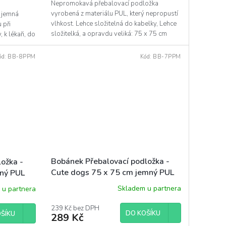
Nepromokavá přebalovací podložka
vyrobená z materiálu PUL, který nepropustí
 jemná
vlhkost. Lehce složitelná do kabelky, Lehce
 při
složitelká, a opravdu veliká: 75 x 75 cm
 k lékaři, do
ód:
BB-8PPM
Kód:
BB-7PPM
Bobánek Přebalovací podložka -
ožka -
Cute dogs 75 x 75 cm jemný PUL
mný PUL
Skladem u partnera
 u partnera
239 Kč bez DPH
DO KOŠÍKU
ŠÍKU
289 Kč