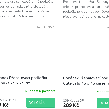
omokavá a sametově jemná podložka
Přebalovací podložka - Barevný
ýbornou pomůckou při přebalování.
orientNepromokavá a sametově
diček.
á je i na cesty, k lékaři, do kočárku,
podložka je výbornou pomůckou
ýlky, na deku…V hravém vzoru s
přebalování. Vhodná je i na cesty,
nými srdíčky bude...
kočárku, postýlky, na deku…V...
Kód:
BB-35PP
K
ánek Přebalovací podložka -
Bobánek Přebalovací podl
 pírka 75 x 75 cm
Cute cats 75 x 75 cm je
Skladem u partnera
Skladem
Kč bez DPH
239 Kč bez DPH
DO KOŠÍKU
DO KO
9 Kč
289 Kč