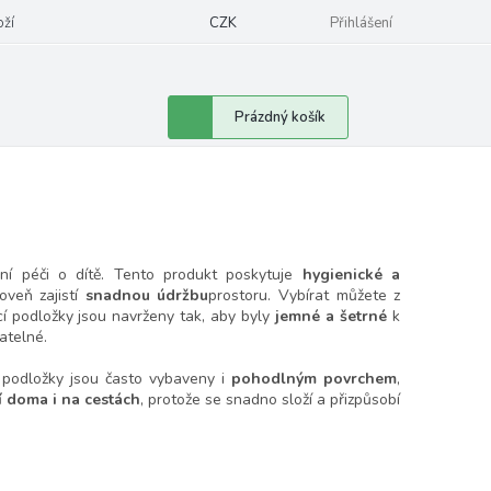
oží
CZK
Přihlášení
Nákupní
Prázdný košík
košík
ní péči o dítě. Tento produkt poskytuje
hygienické a
oveň zajistí
snadnou údržbu
prostoru. Vybírat můžete z
í podložky jsou navrženy tak, aby byly
jemné a šetrné
k
atelné.
a podložky jsou často vybaveny i
pohodlným povrchem
,
í doma i na cestách
, protože se snadno složí a přizpůsobí