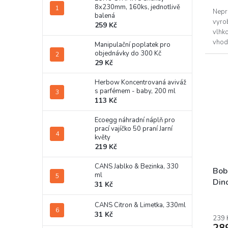
8x230mm, 160ks, jednotlivě
Nepr
balená
vyrob
259 Kč
vlhko
vhodn
Manipulační poplatek pro
jako 
objednávky do 300 Kč
29 Kč
Herbow Koncentrovaná aviváž
s parfémem - baby, 200 ml
113 Kč
Ecoegg náhradní náplň pro
prací vajíčko 50 praní Jarní
květy
219 Kč
CANS Jablko & Bezinka, 330
Bob
ml
Din
31 Kč
CANS Citron & Limetka, 330ml
31 Kč
239 
28