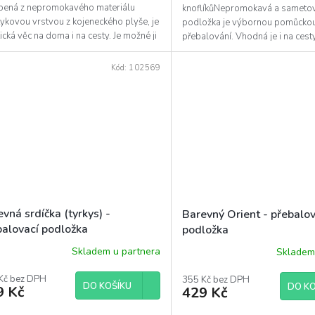
bená z nepromokavého materiálu
knoflíkůNepromokavá a sameto
diček.
ykovou vrstvou z kojeneckého plyše, je
podložka je výbornou pomůckou
ická věc na doma i na cesty. Je možné ji
přebalování. Vhodná je i na cesty,
 na...
kočárku, postýlky, na deku…V...
Kód:
102569
vná srdíčka (tyrkys) -
Barevný Orient - přebalov
balovací podložka
podložka
Skladem u partnera
Skladem
ěrné
ocení
uktu
Kč bez DPH
355 Kč bez DPH
DO KOŠÍKU
DO KO
9 Kč
429 Kč