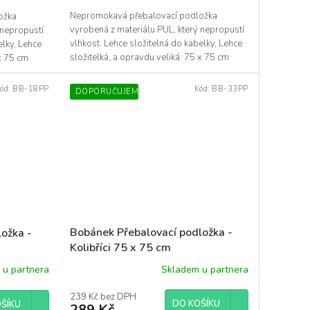
Nepromokavá přebalovací podložka
ožka
vyrobená z materiálu PUL, který nepropustí
 nepropustí
vlhkost. Lehce složitelná do kabelky, Lehce
elky, Lehce
složitelká, a opravdu veliká: 75 x 75 cm
 x 75 cm
ód:
BB-18PP
Kód:
BB-33PP
DOPORUČUJEME
Bobánek Přebalovací podložka -
ožka -
Kolibříci 75 x 75 cm
Skladem u partnera
 u partnera
239 Kč bez DPH
DO KOŠÍKU
ŠÍKU
289 Kč