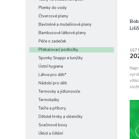
Plenky do vody
Čtvercové pleny
Bob
Bavlněné a mušelínové pleny
Lišč
Bambusové látkové pleny
Péče o zadeček
Přebalovací podložky
167 
20
Sponky Snappi a tunýlky
Ústní hygiena
Nepr
vyrob
Láhve pro děti*
vlhko
Nádobí pro děti
složi
Termosky a jídlonosiče
Termotašky
Talíře a příbory
Dětské hrnky a skleničky
Svačinové boxy
Úklid a čištění