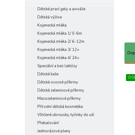
e
Dětské prací gely a aviváže
l
Dětská výživa
Kojenecká mléka
Kojenecká mléka 1/ 0-6m
Kojenecká mléka 2/ 6-12m
Ř
Kojenecká mléka 3/ 12+
a
Dop
z
Kojenecká mléka 4/ 24+
e
Speciální a bez laktózy
n
V
Dětské kaše
í
DO
ý
Dětské ovocné příkrmy
p
p
Dětské zeleninové příkrmy
r
i
o
s
Masozeleninové příkrmy
d
p
Přírodní dětská kosmetika
u
r
Vlhčené ubrousky, tyčinky do uší
k
o
Přebalování
t
d
ů
Jednorázové pleny
u