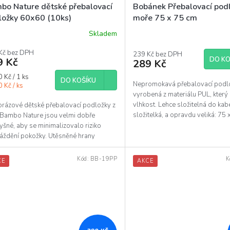
bo Nature dětské přebalovací
Bobánek Přebalovací podl
ložky 60x60 (10ks)
moře 75 x 75 cm
Skladem
Kč bez DPH
239 Kč bez DPH
DO KO
9 Kč
289 Kč
á
 Kč / 1 ks
DO KOŠÍKU
Nepromokavá přebalovací podl
 Kč / ks
vyrobená z materiálu PUL, který
vlhkost. Lehce složitelná do kab
orázové dětské přebalovací podložky z
složitelká, a opravdu veliká: 75
 Bambo Nature jsou velmi dobře
šné, aby se minimalizovalo riziko
áždění pokožky. Utěsněné hrany
aručují optimální...
Kód:
BB-19PP
K
CE
AKCE