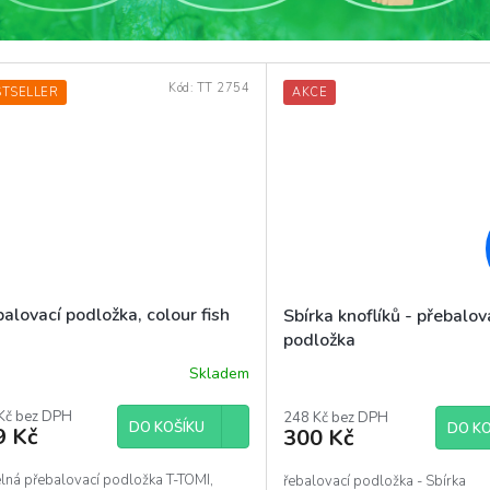
Kód:
TT 2754
STSELLER
AKCE
alovací podložka, colour fish
Sbírka knoflíků - přebalov
podložka
Skladem
ěrné
ocení
uktu
Kč bez DPH
248 Kč bez DPH
DO KOŠÍKU
DO KO
9 Kč
300 Kč
elná přebalovací podložka T-TOMI,
řebalovací podložka - Sbírka