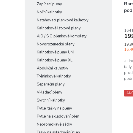
k
Bam
Zapínací pleny
t
pod
Noční kalhotky
ů
Natahovací plenkové kalhotky
Kalhotkové látkové pleny
164 
19
AiO / SIO plenkové komplety
Měrn
Novorozenecké pleny
19,90
cena:
16.40
Kalhotkové pleny UNI
Kalhotkové pleny XL
Jedn
řady
Abdukční kalhotky
prody
Tréninkové kalhotky
podr
Separační pleny
pak z
Vkládací pleny
AK
Svrchní kalhotky
Pytle, tašky na pleny
Pytle na skladování plen
Nepromokavé sáčky
Tašky na skladování plen