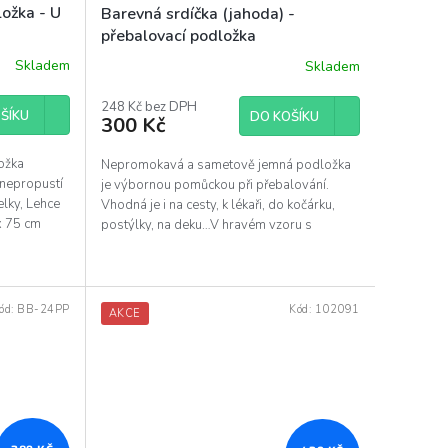
ožka - U
Barevná srdíčka (jahoda) -
přebalovací podložka
Skladem
Skladem
Průměrné
hodnocení
produktu
248 Kč bez DPH
ŠÍKU
DO KOŠÍKU
300 Kč
je
5,0
z
ožka
Nepromokavá a sametově jemná podložka
5
 nepropustí
je výbornou pomůckou při přebalování.
hvězdiček.
elky, Lehce
Vhodná je i na cesty, k lékaři, do kočárku,
 x 75 cm
postýlky, na deku…V hravém vzoru s
barevnými srdíčky bude...
ód:
BB-24PP
Kód:
102091
AKCE