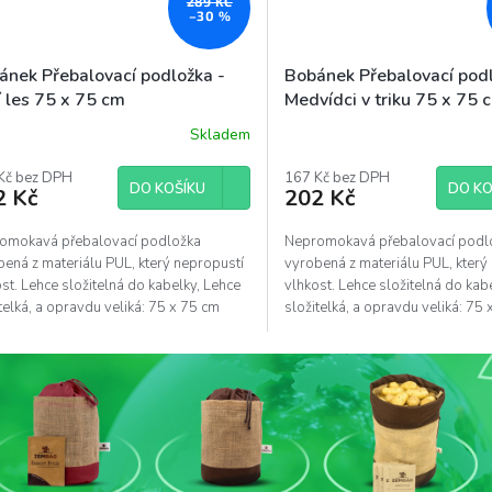
289 KČ
–30 %
ánek Přebalovací podložka -
Bobánek Přebalovací podl
í les 75 x 75 cm
Medvídci v triku 75 x 75 
Skladem
Kč bez DPH
167 Kč bez DPH
DO KOŠÍKU
DO KO
2 Kč
202 Kč
omokavá přebalovací podložka
Nepromokavá přebalovací podl
ená z materiálu PUL, který nepropustí
vyrobená z materiálu PUL, který
st. Lehce složitelná do kabelky, Lehce
vlhkost. Lehce složitelná do kab
telká, a opravdu veliká: 75 x 75 cm
složitelká, a opravdu veliká: 75