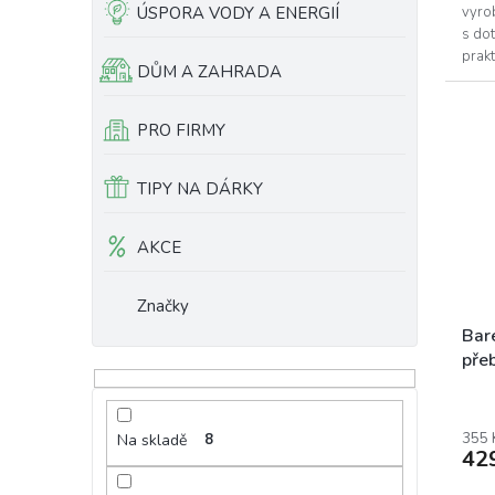
5
ÚSPORA VODY A ENERGIÍ
vyro
hvěz
s dot
prakt
DŮM A ZAHRADA
využít
PRO FIRMY
TIPY NA DÁRKY
AKCE
Značky
Bare
pře
Prům
hodn
prod
355 
Na skladě
8
42
je
5,0