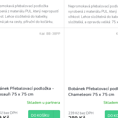
omokavá přebalovací podložka
Nepromokavá přebalovací podl
ená z materiálu PUL, který nepropustí
vyrobená z materiálu PUL, který
st. Lehce složitelná do kabelky,
vlhkost. Lehce složitelná do kab
á jak na cesty, příruční do kočárku,
složitelká, a opravdu veliká: 75
ochrana matrace...
Kód:
BB-38PP
K
ánek Přebalovací podložka -
Bobánek Přebalovací podl
osauři 75 x 75 cm
Chameleoni 75 x 75 cm
Skladem u partnera
Skladem
Kč bez DPH
239 Kč bez DPH
DO KOŠÍKU
DO KO
9 Kč