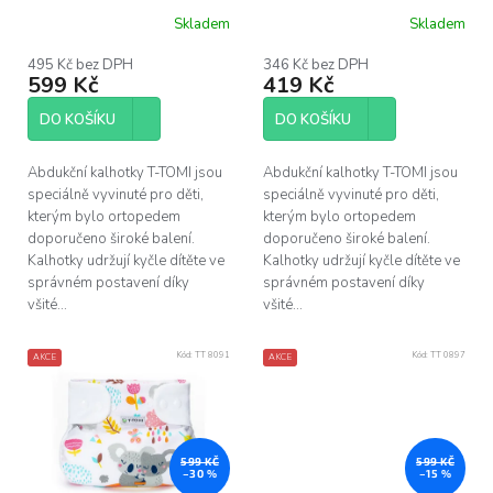
u
bears (3-6kg)
butterflies (5-9kg)
Skladem
Skladem
k
t
495 Kč bez DPH
346 Kč bez DPH
ů
599 Kč
419 Kč
DO KOŠÍKU
DO KOŠÍKU
Abdukční kalhotky T-TOMI jsou
Abdukční kalhotky T-TOMI jsou
speciálně vyvinuté pro děti,
speciálně vyvinuté pro děti,
kterým bylo ortopedem
kterým bylo ortopedem
doporučeno široké balení.
doporučeno široké balení.
Kalhotky udržují kyčle dítěte ve
Kalhotky udržují kyčle dítěte ve
správném postavení díky
správném postavení díky
všité...
všité...
Kód:
TT 8091
Kód:
TT 0897
AKCE
AKCE
599 KČ
599 KČ
–30 %
–15 %