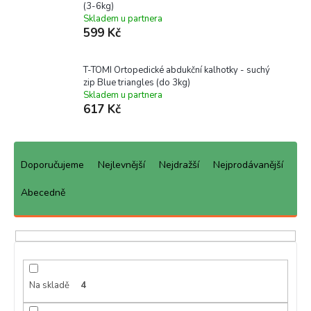
(3-6kg)
Skladem u partnera
599 Kč
T-TOMI Ortopedické abdukční kalhotky - suchý
zip Blue triangles (do 3kg)
Skladem u partnera
617 Kč
Ř
a
Doporučujeme
Nejlevnější
Nejdražší
Nejprodávanější
z
e
Abecedně
n
í
p
r
o
d
Na skladě
4
u