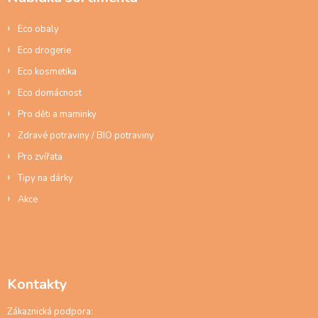
t
k
í
y
Eco obaly
v
ý
Eco drogerie
p
Eco kosmetika
i
s
Eco domácnost
u
Pro děti a maminky
Zdravé potraviny / BIO potraviny
Pro zvířata
Tipy na dárky
Akce
Kontakty
Zákaznická podpora: