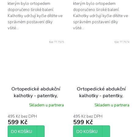
kterým bylo ortopedem
kterým bylo ortopedem
doporučeno široké balení.
doporučeno široké balení.
Kalhotky udržují kyčle dítěte ve
Kalhotky udržují kyčle dítěte ve
správném postavení díky
správném postavení díky
všité...
všité...
Kód:
TT 7575
Kód:
TT 7674
Ortopedické abdukční
Ortopedické abdukční
kalhotky - patentky,
kalhotky - patentky,
green elephants (3-6kg)
green elephants (5-9kg)
Skladem u partnera
Skladem u partnera
495 Kč bez DPH
495 Kč bez DPH
599 Kč
599 Kč
DO KOŠÍKU
DO KOŠÍKU