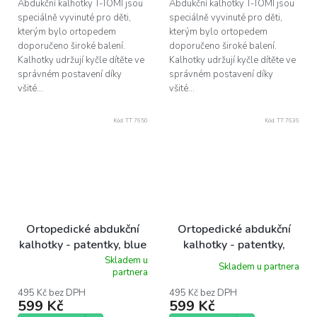
Abdukční kalhotky T-TOMI jsou
Abdukční kalhotky T-TOMI jsou
speciálně vyvinuté pro děti,
speciálně vyvinuté pro děti,
kterým bylo ortopedem
kterým bylo ortopedem
doporučeno široké balení.
doporučeno široké balení.
Kalhotky udržují kyčle dítěte ve
Kalhotky udržují kyčle dítěte ve
správném postavení díky
správném postavení díky
všité...
všité...
Kód:
TT 7650
Kód:
TT 7636
Ortopedické abdukční
Ortopedické abdukční
kalhotky - patentky, blue
kalhotky - patentky,
triangles (5-9kg)
butterflies (3-6kg)
Skladem u
Skladem u partnera
Průměrné
partnera
hodnocení
produktu
495 Kč bez DPH
495 Kč bez DPH
599 Kč
599 Kč
je
5,0