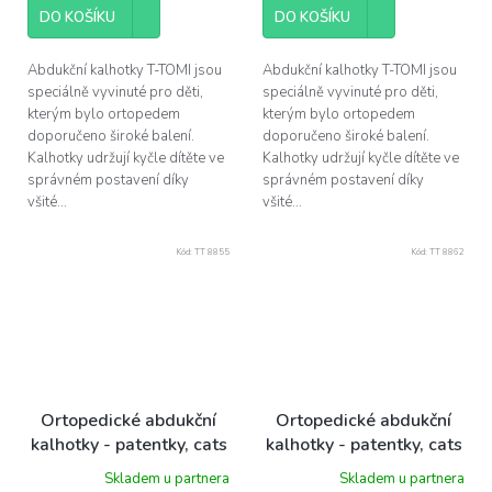
z
DO KOŠÍKU
DO KOŠÍKU
5
hvězdiček.
Abdukční kalhotky T-TOMI jsou
Abdukční kalhotky T-TOMI jsou
speciálně vyvinuté pro děti,
speciálně vyvinuté pro děti,
kterým bylo ortopedem
kterým bylo ortopedem
doporučeno široké balení.
doporučeno široké balení.
Kalhotky udržují kyčle dítěte ve
Kalhotky udržují kyčle dítěte ve
správném postavení díky
správném postavení díky
všité...
všité...
Kód:
TT 8855
Kód:
TT 8862
Ortopedické abdukční
Ortopedické abdukční
kalhotky - patentky, cats
kalhotky - patentky, cats
(3-6kg)
(5-9kg)
Skladem u partnera
Skladem u partnera