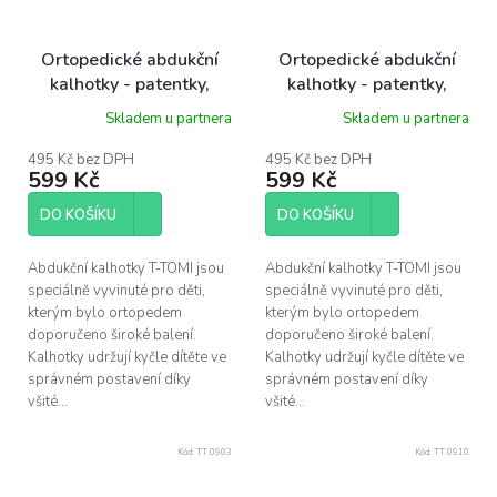
Ortopedické abdukční
Ortopedické abdukční
kalhotky - patentky,
kalhotky - patentky,
diggers (3-6kg)
diggers (5-9kg)
Skladem u partnera
Skladem u partnera
495 Kč bez DPH
495 Kč bez DPH
599 Kč
599 Kč
DO KOŠÍKU
DO KOŠÍKU
Abdukční kalhotky T-TOMI jsou
Abdukční kalhotky T-TOMI jsou
speciálně vyvinuté pro děti,
speciálně vyvinuté pro děti,
kterým bylo ortopedem
kterým bylo ortopedem
doporučeno široké balení.
doporučeno široké balení.
Kalhotky udržují kyčle dítěte ve
Kalhotky udržují kyčle dítěte ve
správném postavení díky
správném postavení díky
všité...
všité...
Kód:
TT 0903
Kód:
TT 0910