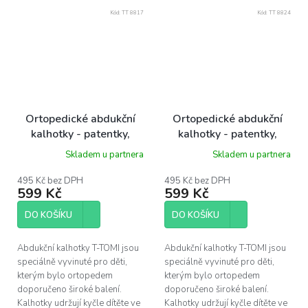
Kód:
TT 8817
Kód:
TT 8824
Ortopedické abdukční
Ortopedické abdukční
kalhotky - patentky,
kalhotky - patentky,
flamingo (3-6kg)
flamingo (5-9kg)
Skladem u partnera
Skladem u partnera
495 Kč bez DPH
495 Kč bez DPH
599 Kč
599 Kč
DO KOŠÍKU
DO KOŠÍKU
Abdukční kalhotky T-TOMI jsou
Abdukční kalhotky T-TOMI jsou
speciálně vyvinuté pro děti,
speciálně vyvinuté pro děti,
kterým bylo ortopedem
kterým bylo ortopedem
doporučeno široké balení.
doporučeno široké balení.
Kalhotky udržují kyčle dítěte ve
Kalhotky udržují kyčle dítěte ve