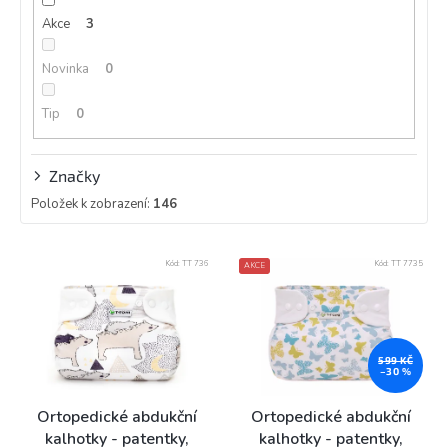
k
Akce
3
t
ů
Novinka
0
Tip
0
Značky
Položek k zobrazení:
146
V
Kód:
TT 736
Kód:
TT 7735
AKCE
ý
p
i
s
p
599 KČ
–30 %
r
o
Ortopedické abdukční
Ortopedické abdukční
d
kalhotky - patentky,
kalhotky - patentky,