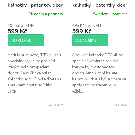
kalhotky - patentky, deer
kalhotky - patentky, deer
(3-6kg)
(5-9kg)
Skladem u partnera
Skladem u partnera
495 Kč bez DPH
495 Kč bez DPH
599 Kč
599 Kč
DO KOŠÍKU
DO KOŠÍKU
Abdukční kalhotky T-TOMI jsou
Abdukční kalhotky T-TOMI jsou
speciálně vyvinuté pro děti,
speciálně vyvinuté pro děti,
kterým bylo ortopedem
kterým bylo ortopedem
doporučeno široké balení.
doporučeno široké balení.
Kalhotky udržují kyčle dítěte ve
Kalhotky udržují kyčle dítěte ve
správném postavení díky
správném postavení díky
všité...
všité...
Kód:
TT 7940
Kód:
TT 8039