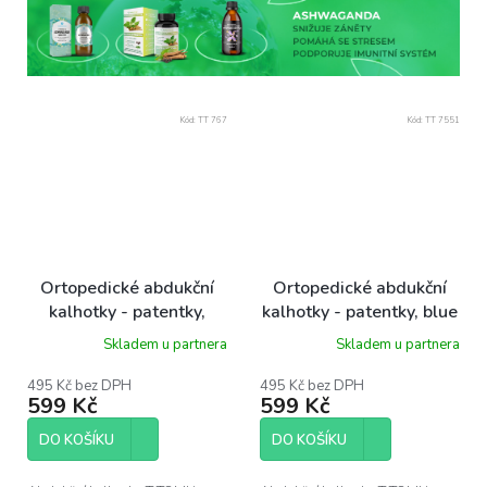
Kód:
TT 767
Kód:
TT 7551
Ortopedické abdukční
Ortopedické abdukční
kalhotky - patentky,
kalhotky - patentky, blue
bears (5-9kg)
triangles (3-6kg)
Skladem u partnera
Skladem u partnera
495 Kč bez DPH
495 Kč bez DPH
599 Kč
599 Kč
DO KOŠÍKU
DO KOŠÍKU