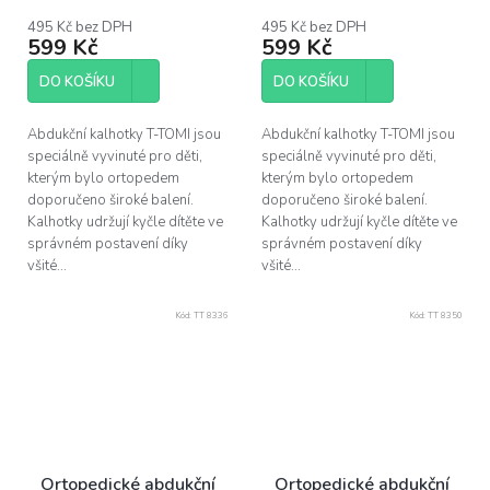
495 Kč bez DPH
495 Kč bez DPH
599 Kč
599 Kč
DO KOŠÍKU
DO KOŠÍKU
Abdukční kalhotky T-TOMI jsou
Abdukční kalhotky T-TOMI jsou
speciálně vyvinuté pro děti,
speciálně vyvinuté pro děti,
kterým bylo ortopedem
kterým bylo ortopedem
doporučeno široké balení.
doporučeno široké balení.
Kalhotky udržují kyčle dítěte ve
Kalhotky udržují kyčle dítěte ve
správném postavení díky
správném postavení díky
všité...
všité...
Kód:
TT 8336
Kód:
TT 8350
Ortopedické abdukční
Ortopedické abdukční