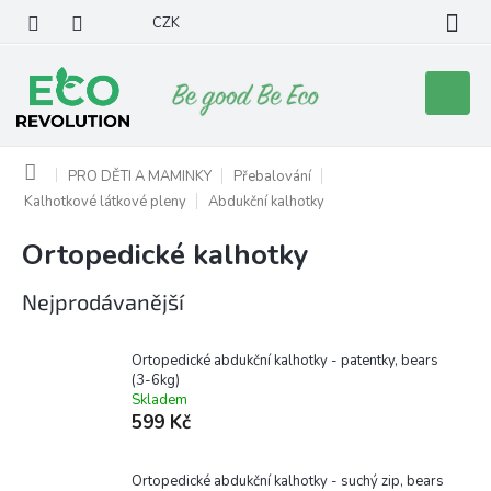
Přejít
CZK
na
obsah
Nákupní
košík
Domů
PRO DĚTI A MAMINKY
Přebalování
Kalhotkové látkové pleny
Abdukční kalhotky
Ortopedické kalhotky
Nejprodávanější
Ortopedické abdukční kalhotky - patentky, bears
(3-6kg)
Skladem
599 Kč
Ortopedické abdukční kalhotky - suchý zip, bears