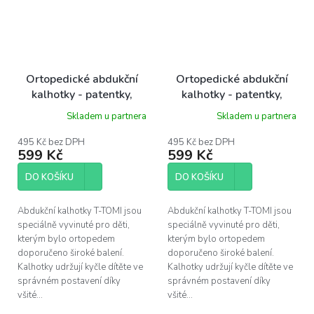
Ortopedické abdukční
Ortopedické abdukční
kalhotky - patentky,
kalhotky - patentky,
dinos (3-6kg)
dinos (5-9kg)
Skladem u partnera
Skladem u partnera
495 Kč bez DPH
495 Kč bez DPH
599 Kč
599 Kč
DO KOŠÍKU
DO KOŠÍKU
Abdukční kalhotky T-TOMI jsou
Abdukční kalhotky T-TOMI jsou
speciálně vyvinuté pro děti,
speciálně vyvinuté pro děti,
kterým bylo ortopedem
kterým bylo ortopedem
doporučeno široké balení.
doporučeno široké balení.
Kalhotky udržují kyčle dítěte ve
Kalhotky udržují kyčle dítěte ve
správném postavení díky
správném postavení díky
všité...
všité...