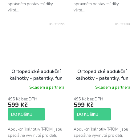
správném postavení díky
správném postavení díky
všité...
všité...
Kód:
TT 7995
Kód:
TT 8084
Ortopedické abdukční
Ortopedické abdukční
kalhotky - patentky, fun
kalhotky - patentky, fun
fish (3-6kg)
fish (5-9kg)
Skladem u partnera
Skladem u partnera
495 Kč bez DPH
495 Kč bez DPH
599 Kč
599 Kč
DO KOŠÍKU
DO KOŠÍKU
Abdukční kalhotky T-TOMI jsou
Abdukční kalhotky T-TOMI jsou
speciálně vyvinuté pro děti,
speciálně vyvinuté pro děti,