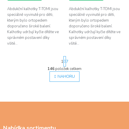
Abdukční kalhotky T-TOMI jsou
Abdukční kalhotky T-TOMI jsou
speciálně vyvinuté pro děti,
speciálně vyvinuté pro děti,
kterým bylo ortopedem
kterým bylo ortopedem
doporučeno široké balení.
doporučeno široké balení.
Kalhotky udržují kyčle dítěte ve
Kalhotky udržují kyčle dítěte ve
správném postavení díky
správném postavení díky
všité...
všité...
S
1
7
t
r
146
položek celkem
O
á
v
NAHORU
n
l
k
á
o
d
v
á
a
n
c
Z
í
í
á
p
p
r
a
v
Nabídka sortimentu