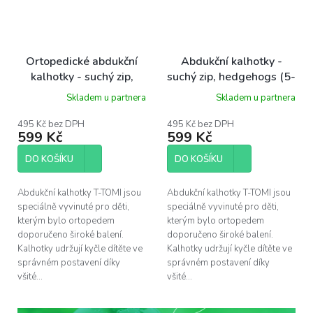
Ortopedické abdukční
Abdukční kalhotky -
kalhotky - suchý zip,
suchý zip, hedgehogs (5-
bears (3-6kg)
9kg)
Skladem u partnera
Skladem u partnera
495 Kč bez DPH
495 Kč bez DPH
599 Kč
599 Kč
DO KOŠÍKU
DO KOŠÍKU
Abdukční kalhotky T-TOMI jsou
Abdukční kalhotky T-TOMI jsou
speciálně vyvinuté pro děti,
speciálně vyvinuté pro děti,
kterým bylo ortopedem
kterým bylo ortopedem
doporučeno široké balení.
doporučeno široké balení.
Kalhotky udržují kyčle dítěte ve
Kalhotky udržují kyčle dítěte ve
správném postavení díky
správném postavení díky
všité...
všité...