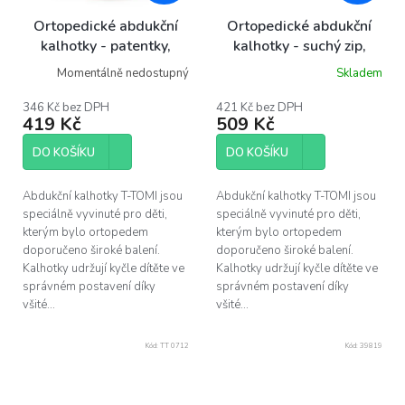
Ortopedické abdukční
Ortopedické abdukční
kalhotky - patentky,
kalhotky - suchý zip,
koalas (5-9kg)
dinos (5-9kg)
Momentálně nedostupný
Skladem
346 Kč bez DPH
421 Kč bez DPH
419 Kč
509 Kč
DO KOŠÍKU
DO KOŠÍKU
Abdukční kalhotky T-TOMI jsou
Abdukční kalhotky T-TOMI jsou
speciálně vyvinuté pro děti,
speciálně vyvinuté pro děti,
kterým bylo ortopedem
kterým bylo ortopedem
doporučeno široké balení.
doporučeno široké balení.
Kalhotky udržují kyčle dítěte ve
Kalhotky udržují kyčle dítěte ve
správném postavení díky
správném postavení díky
všité...
všité...
Kód:
TT 0712
Kód:
39819