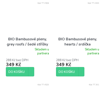
Kód:
TT 3508
Kód:
TT 2396
BIO Bambusové pleny,
BIO Bambusové pleny,
grey roofs / šedé stříšky
hearts / srdíčka
Skladem u
Skladem u
Průměrné
Průměrné
partnera
partnera
hodnocení
hodnocení
produktu
produktu
288 Kč bez DPH
288 Kč bez DPH
349 Kč
349 Kč
je
je
5,0
5,0
z
z
DO KOŠÍKU
DO KOŠÍKU
5
5
hvězdiček.
hvězdiček.
Kód:
TT 4529
Kód:
TT 361