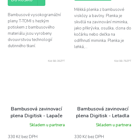
DO KOŠÍKU
Měkká plenka z bambusové
Bambusové vysokogramážní
viskózy a bavlny. Plenka je
pleny T-TOMI s hezkým
skvělá na zavinování miminka,
potiskem z bambusového
jako přikrývka, osuška, clona do
materiálu jsou vyrobeny
kočárku nebo dečka na
dvouvrstvou technologií
odříhnutí miminka. Plenka je
dutinného tkaní.
lehká,...
Kód:
BB-3BZPT
Kód:
BB-7BZPT
Bambusová zavinovací
Bambusová zavinovací
plena Digitisk - Lapače
plena Digitisk - Letadla
snů 120 x120 cm
a autíčka 120 x120 cm
Skladem u partnera
Skladem u partnera
330 Kč bez DPH
330 Kč bez DPH