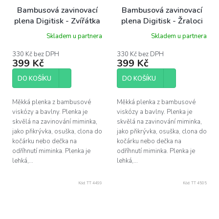
Bambusová zavinovací
Bambusová zavinovací
plena Digitisk - Zvířátka
plena Digitisk - Žraloci
ze zoo 120 x120 cm
120 x120 cm
Skladem u partnera
Skladem u partnera
330 Kč bez DPH
330 Kč bez DPH
399 Kč
399 Kč
DO KOŠÍKU
DO KOŠÍKU
Měkká plenka z bambusové
Měkká plenka z bambusové
viskózy a bavlny. Plenka je
viskózy a bavlny. Plenka je
skvělá na zavinování miminka,
skvělá na zavinování miminka,
jako přikrývka, osuška, clona do
jako přikrývka, osuška, clona do
kočárku nebo dečka na
kočárku nebo dečka na
odříhnutí miminka. Plenka je
odříhnutí miminka. Plenka je
lehká,...
lehká,...
Kód:
TT 4499
Kód:
TT 4505