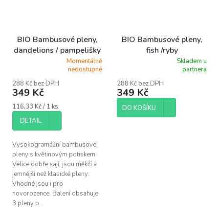
BIO Bambusové pleny,
BIO Bambusové pleny,
dandelions / pampelišky
fish /ryby
Momentálně
Skladem u
Průměrné
Průměrné
nedostupné
partnera
hodnocení
hodnocení
produktu
produktu
288 Kč bez DPH
288 Kč bez DPH
349 Kč
349 Kč
je
je
5,0
5,0
Měrná
116,33 Kč / 1 ks
z
z
DO KOŠÍKU
cena:
5
5
DETAIL
hvězdiček.
hvězdiček.
Vysokogramážní bambusové
pleny s květinovým potiskem.
Velice dobře sají, jsou měkčí a
jemnější než klasické pleny.
Vhodné jsou i pro
novorozence. Balení obsahuje
3 pleny o...