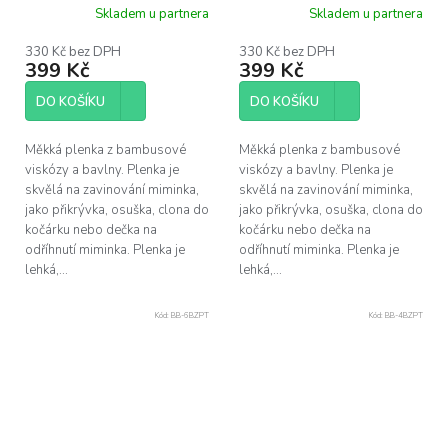
pole 120 x120 cm
120 x120 cm
Skladem u partnera
Skladem u partnera
330 Kč bez DPH
330 Kč bez DPH
399 Kč
399 Kč
DO KOŠÍKU
DO KOŠÍKU
Měkká plenka z bambusové
Měkká plenka z bambusové
viskózy a bavlny. Plenka je
viskózy a bavlny. Plenka je
skvělá na zavinování miminka,
skvělá na zavinování miminka,
jako přikrývka, osuška, clona do
jako přikrývka, osuška, clona do
kočárku nebo dečka na
kočárku nebo dečka na
odříhnutí miminka. Plenka je
odříhnutí miminka. Plenka je
lehká,...
lehká,...
Kód:
BB-6BZPT
Kód:
BB-4BZPT