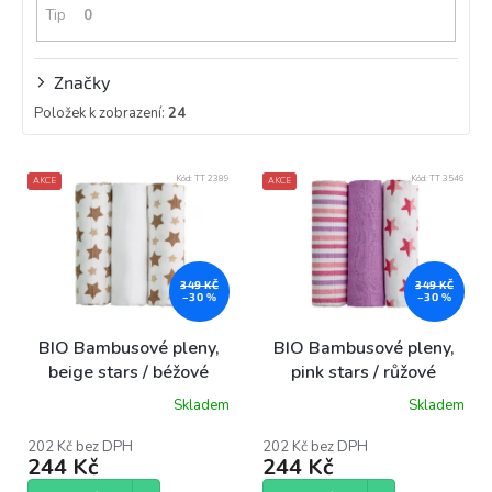
Tip
0
Značky
Položek k zobrazení:
24
V
Kód:
TT 2389
Kód:
TT 3546
AKCE
AKCE
ý
p
i
s
p
349 KČ
349 KČ
–30 %
–30 %
r
o
BIO Bambusové pleny,
BIO Bambusové pleny,
d
beige stars / béžové
pink stars / růžové
u
hvězdičky
hvězdičky
Skladem
Skladem
k
Průměrné
Průměrné
hodnocení
hodnocení
t
produktu
produktu
202 Kč bez DPH
202 Kč bez DPH
ů
244 Kč
244 Kč
je
je
5,0
5,0