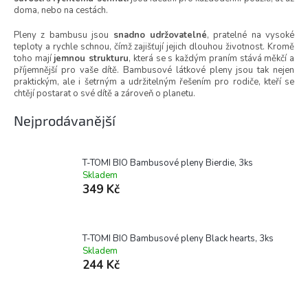
doma, nebo na cestách.
Pleny z bambusu jsou
snadno udržovatelné
, pratelné na vysoké
teploty a rychle schnou, čímž zajišťují jejich dlouhou životnost. Kromě
toho mají
jemnou strukturu
, která se s každým praním stává měkčí a
příjemnější pro vaše dítě. Bambusové látkové pleny jsou tak nejen
praktickým, ale i šetrným a udržitelným řešením pro rodiče, kteří se
chtějí postarat o své dítě a zároveň o planetu.
Nejprodávanější
T-TOMI BIO Bambusové pleny Bierdie, 3ks
Skladem
349 Kč
T-TOMI BIO Bambusové pleny Black hearts, 3ks
Skladem
244 Kč