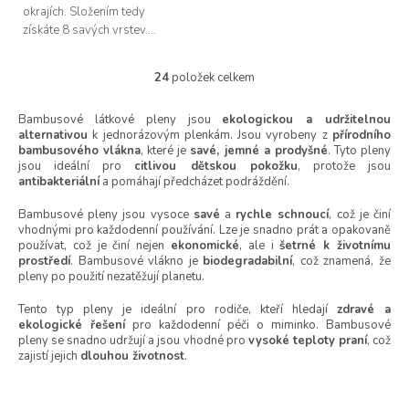
okrajích. Složením tedy
získáte 8 savých vrstev....
24
položek celkem
O
v
l
Bambusové látkové pleny jsou
ekologickou a udržitelnou
alternativou
k jednorázovým plenkám. Jsou vyrobeny z
á
přírodního
bambusového vlákna
, které je
savé, jemné a prodyšné
. Tyto pleny
d
jsou ideální pro
citlivou dětskou pokožku
, protože jsou
a
antibakteriální
a pomáhají předcházet podráždění.
c
í
Bambusové pleny jsou vysoce
savé
a
rychle schnoucí
, což je činí
p
vhodnými pro každodenní používání. Lze je snadno prát a opakovaně
r
používat, což je činí nejen
ekonomické
, ale i
šetrné k životnímu
v
prostředí
. Bambusové vlákno je
biodegradabilní
, což znamená, že
k
pleny po použití nezatěžují planetu.
y
v
Tento typ pleny je ideální pro rodiče, kteří hledají
zdravé a
ekologické řešení
pro každodenní péči o miminko. Bambusové
ý
pleny se snadno udržují a jsou vhodné pro
vysoké teploty praní
, což
p
zajistí jejich
dlouhou životnost
.
i
s
u