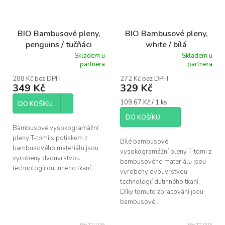
BIO Bambusové pleny,
BIO Bambusové pleny,
penguins / tučňáci
white / bílá
Skladem u
Skladem u
Průměrné
Průměrné
partnera
partnera
hodnocení
hodnocení
produktu
produktu
288 Kč bez DPH
272 Kč bez DPH
349 Kč
329 Kč
je
je
5,0
5,0
Měrná
109,67 Kč / 1 ks
z
z
DO KOŠÍKU
cena:
5
5
DO KOŠÍKU
hvězdiček.
hvězdiček.
Bambusové vysokogramážní
pleny T-tomi s potiskem z
Bílé bambusové
bambusového materiálu jsou
vysokogramážní pleny T-tomi z
vyrobeny dvouvrstvou
bambusového materiálu jsou
technologií dutinného tkaní.
vyrobeny dvouvrstvou
technologií dutinného tkaní.
Díky tomuto zpracování jsou
bambusové...
Kód:
TT-1139
Kód:
TT 1016