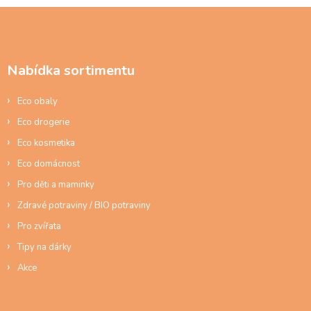
Z
á
p
a
Nabídka sortimentu
t
í
Eco obaly
Eco drogerie
Eco kosmetika
Eco domácnost
Pro děti a maminky
Zdravé potraviny / BIO potraviny
Pro zvířata
Tipy na dárky
Akce