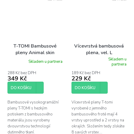
T-TOMI Bambusové
Vícevrstvá bambusová
pleny Animal skin
plena, vel. L
Skladem u
Skladem u partnera
Průměrné
partnera
hodnocení
produktu
288 Kč bez DPH
189 Kč bez DPH
349 Kč
229 Kč
je
5,0
z
DO KOŠÍKU
DO KOŠÍKU
5
hvězdiček.
Bambusové vysokogramážní
Vícevrstvé pleny T-tomi
pleny T-TOMI s hezkým
vyrobené z jemného
potiskem z bambusového
bambusového froté mají 4
materiálu jsou vyrobeny
vrstvy uprostřed a 2 vrstvy na
dvouvrstvou technologií
okrajích. Složením tedy získáte
dutinného tkaní.
8 savých vrstev....