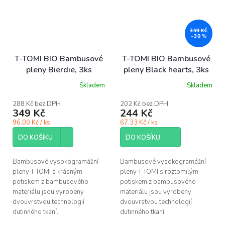
349 KČ
–30 %
T-TOMI BIO Bambusové
T-TOMI BIO Bambusové
pleny Bierdie, 3ks
pleny Black hearts, 3ks
Skladem
Skladem
288 Kč bez DPH
202 Kč bez DPH
349 Kč
244 Kč
96.00 Kč / ks
67.33 Kč / ks
DO KOŠÍKU
DO KOŠÍKU
Bambusové vysokogramážní
Bambusové vysokogramážní
pleny T-TOMI s krásným
pleny T-TOMI s roztomilým
potiskem z bambusového
potiskem z bambusového
materiálu jsou vyrobeny
materiálu jsou vyrobeny
dvouvrstvou technologií
dvouvrstvou technologií
dutinného tkaní.
dutinného tkaní.