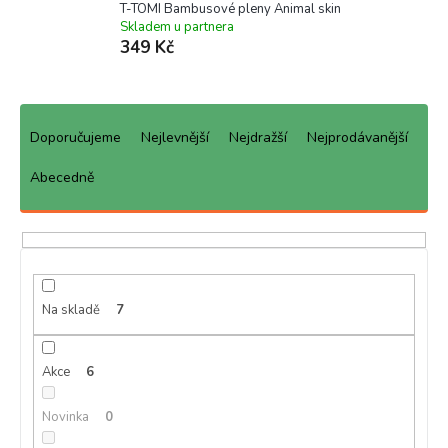
T-TOMI Bambusové pleny Animal skin
Skladem u partnera
349 Kč
Ř
a
Doporučujeme
Nejlevnější
Nejdražší
Nejprodávanější
z
e
Abecedně
n
í
p
r
o
d
Na skladě
7
u
k
Akce
6
t
ů
Novinka
0