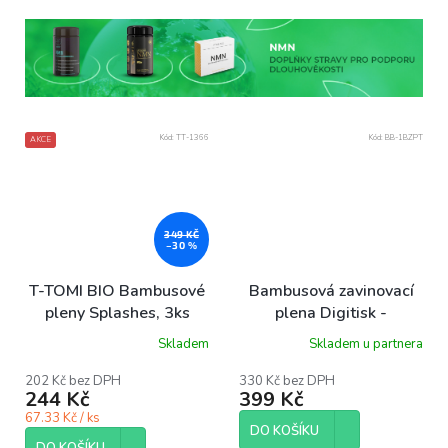
Kód:
TT-1366
Kód:
BB-1BZPT
AKCE
349 KČ
–30 %
T-TOMI BIO Bambusové
Bambusová zavinovací
pleny Splashes, 3ks
plena Digitisk -
Chlupáčci 120 x120 cm
Skladem
Skladem u partnera
202 Kč bez DPH
330 Kč bez DPH
244 Kč
399 Kč
67.33 Kč / ks
DO KOŠÍKU