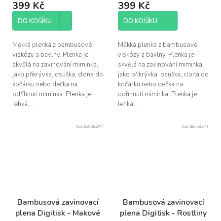
399 Kč
399 Kč
DO KOŠÍKU
DO KOŠÍKU
Měkká plenka z bambusové
Měkká plenka z bambusové
viskózy a bavlny. Plenka je
viskózy a bavlny. Plenka je
skvělá na zavinování miminka,
skvělá na zavinování miminka,
jako přikrývka, osuška, clona do
jako přikrývka, osuška, clona do
kočárku nebo dečka na
kočárku nebo dečka na
odříhnutí miminka. Plenka je
odříhnutí miminka. Plenka je
lehká,...
lehká,...
Kód:
BB-2BZPT
Kód:
BB-5BZPT
Bambusová zavinovací
Bambusová zavinovací
plena Digitisk - Makové
plena Digitisk - Rostliny