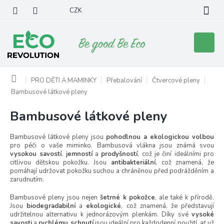
Přejít
CZK
na
obsah
Nákupní
košík
Domů
PRO DĚTI A MAMINKY
Přebalování
Čtvercové pleny
Bambusové látkové pleny
Bambusové látkové pleny
Bambusové látkové pleny jsou
pohodlnou a ekologickou volbou
pro péči o vaše miminko. Bambusová vlákna jsou známá svou
vysokou savostí
,
jemností
a
prodyšností
, což je činí ideálními pro
citlivou dětskou pokožku. Jsou
antibakteriální
, což znamená, že
pomáhají udržovat pokožku suchou a chráněnou před podrážděním a
zarudnutím.
Bambusové pleny jsou nejen
šetrné k pokožce
, ale také k přírodě.
Jsou
biodegradabilní
a
ekologické
, což znamená, že představují
udržitelnou alternativu k jednorázovým plenkám. Díky své
vysoké
savosti
a
rychlému schnutí
jsou ideální pro každodenní použití, ať už