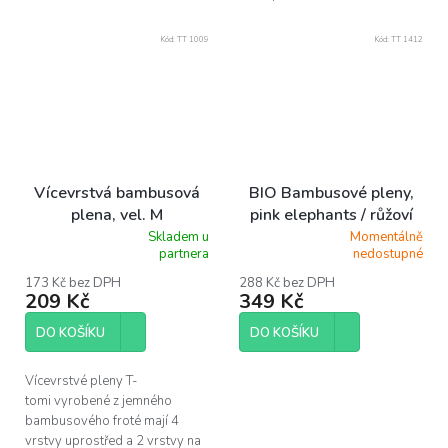
Kód:
TT 1009
Kód:
TT 1412
Vícevrstvá bambusová
BIO Bambusové pleny,
plena, vel. M
pink elephants / růžoví
sloni
Skladem u
Momentálně
Průměrné
Průměrné
partnera
nedostupné
hodnocení
hodnocení
produktu
produktu
173 Kč bez DPH
288 Kč bez DPH
209 Kč
349 Kč
je
je
5,0
5,0
z
z
DO KOŠÍKU
DO KOŠÍKU
5
5
hvězdiček.
hvězdiček.
Vícevrstvé pleny T-
tomi vyrobené z jemného
bambusového froté mají 4
vrstvy uprostřed a 2 vrstvy na