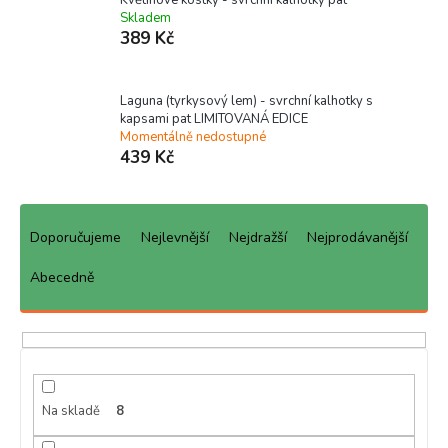
Skladem
389 Kč
Laguna (tyrkysový lem) - svrchní kalhotky s
kapsami pat LIMITOVANÁ EDICE
Momentálně nedostupné
439 Kč
Ř
a
Doporučujeme
Nejlevnější
Nejdražší
Nejprodávanější
z
e
Abecedně
n
í
p
r
o
d
Na skladě
8
u