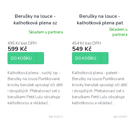
Berušky na louce -
Berušky na louce -
kalhotková plena sz
kalhotková plena pat
Skladem u
Skladem u partnera
Průměrné
partnera
hodnocení
produktu
495 Kč bez DPH
454 Kč bez DPH
599 Kč
549 Kč
je
4,0
z
DO KOŠÍKU
DO KOŠÍKU
5
hvězdiček.
Kalhotková plena - suchý zip -
Kalhotková plena - patent -
Berušky na louce Puntíkované
Berušky na louce Puntíkované
krovky berušek upoutají oči dětí
krovky berušek upoutají oči dětí
i dospělých. Přebalovací set s
i dospělých. Přebalovací set s
beruškami Petit Lulu obsahuje
beruškami Petit Lulu obsahuje
kalhotkovou a vkládací...
kalhotkovou a vkládací...
Kód:
102911
Kód:
102907