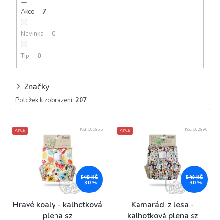
k
Akce
7
t
ů
Novinka
0
Tip
0
Značky
Položek k zobrazení:
207
V
Kód:
101865
Kód:
102896
AKCE
AKCE
ý
p
i
s
p
549 KČ
549 KČ
–30 %
–30 %
r
o
Hravé koaly - kalhotková
Kamarádi z lesa -
d
plena sz
kalhotková plena sz