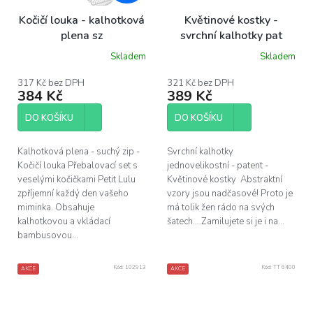
Kočičí louka - kalhotková
Květinové kostky -
plena sz
svrchní kalhotky pat
Skladem
Skladem
317 Kč bez DPH
321 Kč bez DPH
384 Kč
389 Kč
DO KOŠÍKU
DO KOŠÍKU
Kalhotková plena - suchý zip -
Svrchní kalhotky
Kočičí louka Přebalovací set s
jednovelikostní - patent -
veselými kočičkami Petit Lulu
Květinové kostky Abstraktní
zpříjemní každý den vašeho
vzory jsou nadčasové! Proto je
miminka. Obsahuje
má tolik žen rádo na svých
kalhotkovou a vkládací
šatech….Zamilujete si je i na...
bambusovou...
Kód:
102913
Kód:
TT 6400
AKCE
AKCE