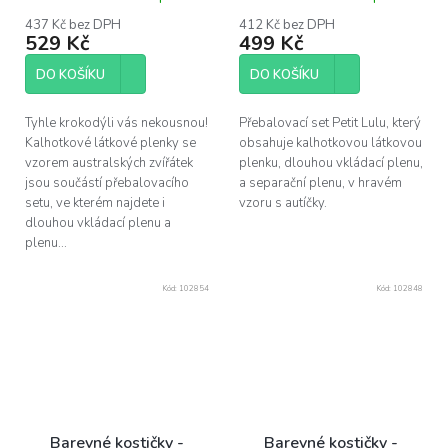
hodnocení
hodnocení
produktu
produktu
437 Kč bez DPH
412 Kč bez DPH
529 Kč
499 Kč
je
je
5,0
5,0
z
z
DO KOŠÍKU
DO KOŠÍKU
5
5
hvězdiček.
hvězdiček.
Tyhle krokodýli vás nekousnou!
Přebalovací set Petit Lulu, který
Kalhotkové látkové plenky se
obsahuje kalhotkovou látkovou
vzorem australských zvířátek
plenku, dlouhou vkládací plenu,
jsou součástí přebalovacího
a separační plenu, v hravém
setu, ve kterém najdete i
vzoru s autíčky.
dlouhou vkládací plenu a
plenu...
Kód:
102854
Kód:
102848
Barevné kostičky -
Barevné kostičky -