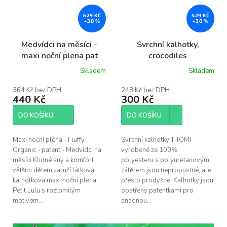
629 KČ
429 KČ
–30 %
–30 %
Medvídci na měsíci -
Svrchní kalhotky,
maxi noční plena pat
crocodiles
Skladem
Skladem
Průměrné
hodnocení
produktu
364 Kč bez DPH
248 Kč bez DPH
440 Kč
300 Kč
je
5,0
z
DO KOŠÍKU
DO KOŠÍKU
5
hvězdiček.
Maxi noční plena - Fluffy
Svrchní kalhotky T-TOMI
Organic - patent - Medvídci na
vyrobené ze 100%
měsíci Klidné sny a komfort i
polyesteru s polyuretanovým
větším dětem zaručí látková
zátěrem jsou nepropustné, ale
kalhotková maxi noční plena
přesto prodyšné. Kalhotky jsou
Petit Lulu s roztomilým
opatřeny patentkami pro
motivem...
snadnou...