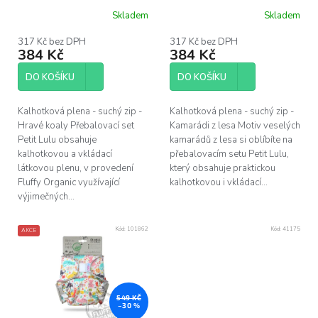
u
Skladem
Skladem
k
t
317 Kč bez DPH
317 Kč bez DPH
ů
384 Kč
384 Kč
DO KOŠÍKU
DO KOŠÍKU
Kalhotková plena - suchý zip -
Kalhotková plena - suchý zip -
Hravé koaly Přebalovací set
Kamarádi z lesa Motiv veselých
Petit Lulu obsahuje
kamarádů z lesa si oblíbíte na
kalhotkovou a vkládací
přebalovacím setu Petit Lulu,
látkovou plenu, v provedení
který obsahuje praktickou
Fluffy Organic využívající
kalhotkovou i vkládací...
výjimečných...
Kód:
101862
Kód:
41175
AKCE
549 KČ
–30 %