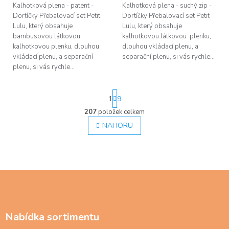
Kalhotková plena - patent -
Kalhotková plena - suchý zip -
Dortíčky Přebalovací set Petit
Dortíčky Přebalovací set Petit
Lulu, který obsahuje
Lulu, který obsahuje
bambusovou látkovou
kalhotkovou látkovou plenku,
kalhotkovou plenku, dlouhou
dlouhou vkládací plenu, a
vkládací plenu, a separační
separační plenu, si vás rychle...
plenu, si vás rychle...
S
1
9
t
r
207
položek celkem
O
á
v
NAHORU
n
l
k
á
o
d
v
á
a
n
c
Z
í
í
á
p
p
r
a
v
Nabídka sortimentu
t
k