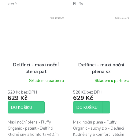
které...
Fluffy...
Kód:
101880
Kód:
101876
Delfínci - maxi noční
Delfínci - maxi noční
plena pat
plena sz
Skladem u partnera
Skladem u partnera
520 Kč bez DPH
520 Kč bez DPH
629 Kč
629 Kč
DO KOŠÍKU
DO KOŠÍKU
Maxi noční plena - Fluffy
Maxi noční plena - Fluffy
Organic - patent - Delfínci
Organic - suchý zip - Delfínci
Klidné sny a komfort i větším
Klidné sny a komfort i větším