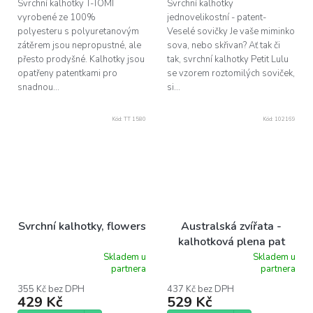
Svrchní kalhotky T-TOMI
Svrchní kalhotky
vyrobené ze 100%
jednovelikostní - patent-
polyesteru s polyuretanovým
Veselé sovičky Je vaše miminko
zátěrem jsou nepropustné, ale
sova, nebo skřivan? Ať tak či
přesto prodyšné. Kalhotky jsou
tak, svrchní kalhotky Petit Lulu
opatřeny patentkami pro
se vzorem roztomilých soviček,
snadnou...
si...
Kód:
TT 1580
Kód:
102169
Svrchní kalhotky, flowers
Australská zvířata -
kalhotková plena pat
Skladem u
Skladem u
Průměrné
Průměrné
partnera
partnera
hodnocení
hodnocení
produktu
produktu
355 Kč bez DPH
437 Kč bez DPH
429 Kč
529 Kč
je
je
5,0
5,0