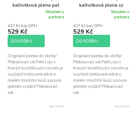
kalhotková plena pat
kalhotková plena sz
Skladem u
Skladem u
Průměrné
Průměrné
partnera
partnera
hodnocení
hodnocení
produktu
produktu
437 Kč bez DPH
437 Kč bez DPH
529 Kč
529 Kč
je
je
5,0
5,0
z
z
DO KOŠÍKU
DO KOŠÍKU
5
5
hvězdiček.
hvězdiček.
Originální plenka do sbírky!
Originální plenka do sbírky!
Přebalovací set Petit Lulu s
Přebalovací set Petit Lulu s
hravým kostičkovým vzorem je
hravým kostičkovým vzorem je
součástí limitované edice o
součástí limitované edice o
malém množství kusů a pouze
malém množství kusů a pouze
jediném vydání! Přebalovací
jediném vydání! Přebalovací
set...
set...
Kód:
102895
Kód:
102899