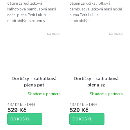
dětem zaručí látková
dětem zaručí kalhotková
kalhotková bambusová maxi
bambusová látková maxi noční
noční plena Petit Lulu s
plena Petit Lulu s
modrobílým vzorem s...
modrobílým...
Kód:
102377
Kód:
102373
Dortíčky - kalhotková
Dortíčky - kalhotková
plena pat
plena sz
Skladem u partnera
Skladem u partnera
437 Kč bez DPH
437 Kč bez DPH
529 Kč
529 Kč
DO KOŠÍKU
DO KOŠÍKU