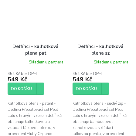
Delfínci - kalhotková
Delfínci - kalhotková
plena pat
plena sz
Skladem u partnera
Skladem u partnera
454 Kč bez DPH
454 Kč bez DPH
549 Kč
549 Kč
DO KOŠÍKU
DO KOŠÍKU
Kalhotková plena - patent -
Kalhotková plena - suchý zip -
Delfínci Přebalovací set Petit
Delfínci Přebalovací set Petit
Lulu s hravým vzorem delfínků
Lulu s hravým vzorem delfínků
obsahuje kalhotkovou a
obsahuje bambusovou
vkládací látkovou plenku, v
kalhotkovou a vkládací
provedení Fluffy Organic,
látkovou plenku, v provedení