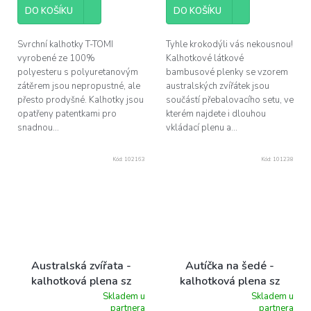
z
z
DO KOŠÍKU
DO KOŠÍKU
5
5
hvězdiček.
hvězdiček.
Svrchní kalhotky T-TOMI
Tyhle krokodýli vás nekousnou!
vyrobené ze 100%
Kalhotkové látkové
polyesteru s polyuretanovým
bambusové plenky se vzorem
zátěrem jsou nepropustné, ale
australských zvířátek jsou
přesto prodyšné. Kalhotky jsou
součástí přebalovacího setu, ve
opatřeny patentkami pro
kterém najdete i dlouhou
snadnou...
vkládací plenu a...
Kód:
102163
Kód:
101238
Australská zvířata -
Autíčka na šedé -
kalhotková plena sz
kalhotková plena sz
Skladem u
Skladem u
Průměrné
Průměrné
partnera
partnera