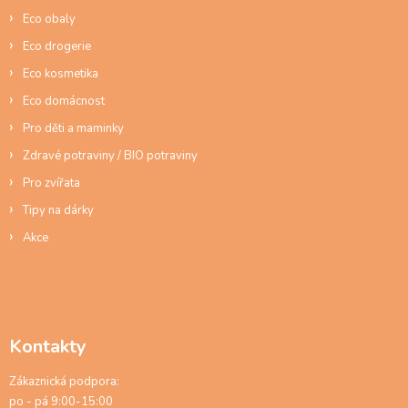
í
y
Eco obaly
v
ý
Eco drogerie
p
Eco kosmetika
i
s
Eco domácnost
u
Pro děti a maminky
Zdravé potraviny / BIO potraviny
Pro zvířata
Tipy na dárky
Akce
Kontakty
Zákaznická podpora:
po - pá 9:00-15:00