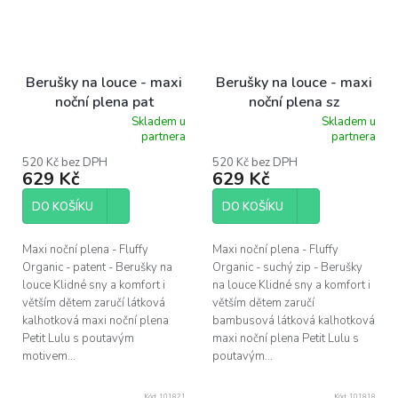
Berušky na louce - maxi
Berušky na louce - maxi
noční plena pat
noční plena sz
Skladem u
Skladem u
Průměrné
Průměrné
partnera
partnera
hodnocení
hodnocení
produktu
produktu
520 Kč bez DPH
520 Kč bez DPH
629 Kč
629 Kč
je
je
5,0
5,0
z
z
DO KOŠÍKU
DO KOŠÍKU
5
5
hvězdiček.
hvězdiček.
Maxi noční plena - Fluffy
Maxi noční plena - Fluffy
Organic - patent - Berušky na
Organic - suchý zip - Berušky
louce Klidné sny a komfort i
na louce Klidné sny a komfort i
větším dětem zaručí látková
větším dětem zaručí
kalhotková maxi noční plena
bambusová látková kalhotková
Petit Lulu s poutavým
maxi noční plena Petit Lulu s
motivem...
poutavým...
Kód:
101821
Kód:
101818