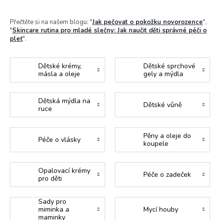
Přečtěte si na našem blogu: "
Jak pečovat o pokožku novorozence
",
"
Skincare rutina pro mladé slečny: Jak naučit děti správné péči o
pleť
".
Dětské krémy,
Dětské sprchové
másla a oleje
gely a mýdla
Dětská mýdla na
Dětské vůně
ruce
Pěny a oleje do
Péče o vlásky
koupele
Opalovací krémy
Péče o zadeček
pro děti
Sady pro
miminka a
Mycí houby
maminky