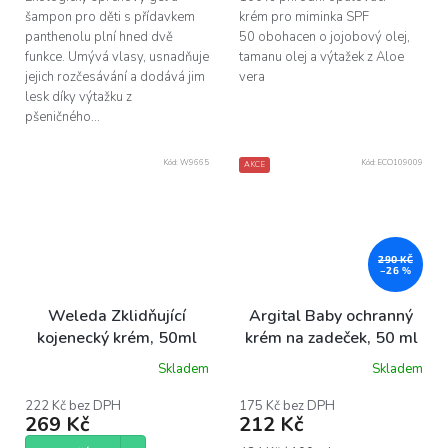
šampon pro děti s přídavkem
krém pro miminka SPF
panthenolu plní hned dvě
50 obohacen o jojobový olej,
funkce. Umývá vlasy, usnadňuje
tamanu olej a výtažek z Aloe
jejich rozčesávání a dodává jim
vera
lesk díky výtažku z
pšeničného...
Kód:
W9665
Kód:
ECO109009
AKCE
290 KČ
–26 %
Weleda Zklidňující
Argital Baby ochranný
kojenecký krém, 50ml
krém na zadeček, 50 ml
Skladem
Skladem
222 Kč bez DPH
175 Kč bez DPH
269 Kč
212 Kč