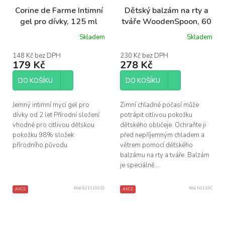
Corine de Farme Intimní
Dětský balzám na rty a
gel pro dívky, 125 ml
tváře WoodenSpoon, 60
ml
Skladem
Skladem
Průměrné
hodnocení
produktu
148 Kč bez DPH
230 Kč bez DPH
179 Kč
278 Kč
je
5,0
z
DO KOŠÍKU
DO KOŠÍKU
5
hvězdiček.
Jemný intimní mycí gel pro
Zimní chladné počasí může
dívky od 2 let Přírodní složení
potrápit citlivou pokožku
vhodné pro citlivou dětskou
dětského obličeje. Ochraňte ji
pokožku 98% složek
před nepříjemným chladem a
přírodního původu
větrem pomocí dětského
balzámu na rty a tváře. Balzám
je speciálně...
Kód:
821110019
Kód:
N1119C
AKCE
AKCE