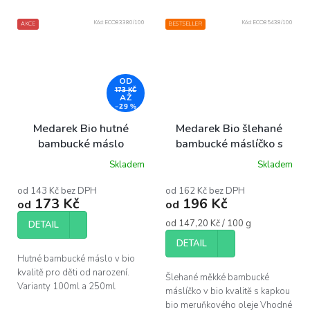
Kód:
ECO83380/100
Kód:
ECO85438/100
AKCE
BESTSELLER
OD
173 KČ
AŽ
–29 %
Medarek Bio hutné
Medarek Bio šlehané
bambucké máslo
bambucké máslíčko s
kapkou meruňky
Skladem
Skladem
od 143 Kč bez DPH
od 162 Kč bez DPH
173 Kč
196 Kč
od
od
Měrná
od 147,20 Kč / 100 g
DETAIL
cena:
DETAIL
Hutné bambucké máslo v bio
kvalitě pro děti od narození.
Šlehané měkké bambucké
Varianty 100ml a 250ml
máslíčko v bio kvalitě s kapkou
bio meruňkového oleje Vhodné