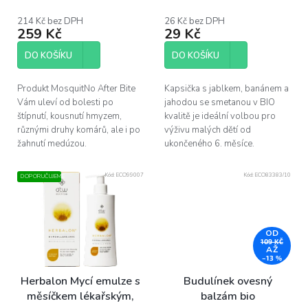
t
214 Kč bez DPH
26 Kč bez DPH
ů
259 Kč
29 Kč
DO KOŠÍKU
DO KOŠÍKU
Produkt MosquitNo After Bite
Kapsička s jablkem, banánem a
Vám uleví od bolesti po
jahodou se smetanou v BIO
štípnutí, kousnutí hmyzem,
kvalitě je ideální volbou pro
různými druhy komárů, ale i po
výživu malých dětí od
žahnutí medúzou.
ukončeného 6. měsíce.
Kód:
ECO99007
Kód:
ECO83383/10
DOPORUČUJEME
OD
109 KČ
AŽ
–13 %
Herbalon Mycí emulze s
Budulínek ovesný
měsíčkem lékařským,
balzám bio