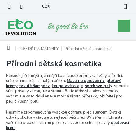
Přejít
CZK
na
obsah
Nákupní
košík
Domů
PRO DĚTI A MAMINKY
Přírodní dětská kosmetika
Přírodní dětská kosmetika
Neexistují šetrnější a jemnější kosmetické přípravky než ty přírodní,
určené miminkům a malým dětem.
Masti na opruzeniny
,
pleťové
krémy
,
tekuté šampóny
,
koupelové oleje
,
sprchové gely
, spousta
vůní, přísady z lesů, luk a strání… Bude těžké si z takové nabídky
vybrat, ale vy to dokážete! A možná si tyto přípravky oblíbíte i pro
péči o vlastní pleť.
Nesmíme zapomenout na vysokou ochranu před sluncem. Dětská
citlivá pokožka vyžaduje tu nejlepší péči před UV zářením. Chraňte
vaše děti před slunečními paprsky a vyberte si ten správný
opalovací
krém
.