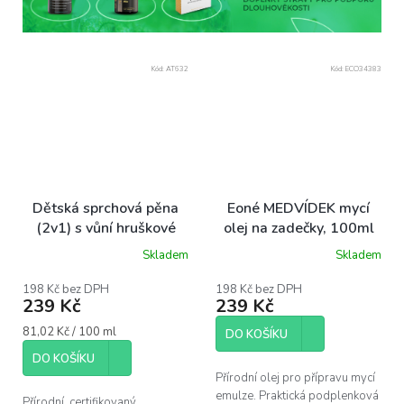
Kód:
AT632
Kód:
ECO34383
Dětská sprchová pěna
Eoné MEDVÍDEK mycí
(2v1) s vůní hruškové
olej na zadečky, 100ml
šťávy Baby leaves
Skladem
Skladem
Průměrné
Attitude 295ml
hodnocení
produktu
198 Kč bez DPH
198 Kč bez DPH
239 Kč
239 Kč
je
5,0
Měrná
81,02 Kč / 100 ml
z
DO KOŠÍKU
cena:
5
DO KOŠÍKU
hvězdiček.
Přírodní olej pro přípravu mycí
emulze. Praktická podplenková
Přírodní, certifikovaný,