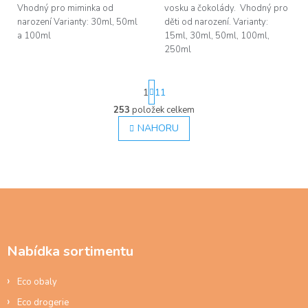
Vhodný pro miminka od
vosku a čokolády. Vhodný pro
narození Varianty: 30ml, 50ml
děti od narození. Varianty:
a 100ml
15ml, 30ml, 50ml, 100ml,
250ml
S
1
11
t
r
253
položek celkem
O
á
v
NAHORU
n
l
k
á
o
d
v
á
a
n
c
Z
í
í
á
p
p
r
a
v
Nabídka sortimentu
t
k
í
y
Eco obaly
v
ý
Eco drogerie