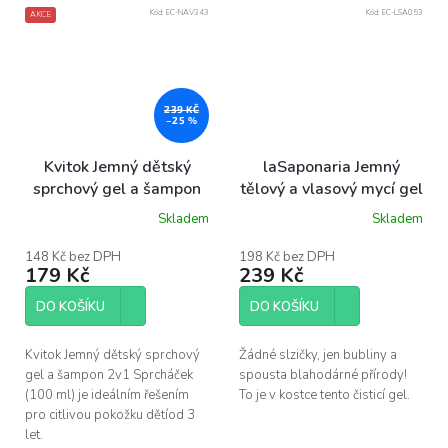
Kód:
EC-NAV343
Kód:
EC-LSA053
AKCE
239 KČ
–25 %
Kvitok Jemný dětský
laSaponaria Jemný
sprchový gel a šampon
tělový a vlasový mycí gel
2v1, 100 ml
pro děti BIO, 190 ml
Skladem
Skladem
148 Kč bez DPH
198 Kč bez DPH
179 Kč
239 Kč
DO KOŠÍKU
DO KOŠÍKU
Kvitok Jemný dětský sprchový
Žádné slzičky, jen bubliny a
gel a šampon 2v1 Sprcháček
spousta blahodárné přírody!
(100 ml) je ideálním řešením
To je v kostce tento čisticí gel.
pro citlivou pokožku dětíod 3
let.