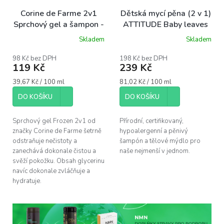
Corine de Farme 2v1
Dětská mycí pěna (2 v 1)
Sprchový gel a šampon -
ATTITUDE Baby leaves
Ledová královna Disney,
bez vůně 295 ml
Skladem
Skladem
Průměrné
Průměrné
300ml
hodnocení
hodnocení
produktu
produktu
98 Kč bez DPH
198 Kč bez DPH
119 Kč
239 Kč
je
je
5,0
5,0
Měrná
Měrná
39,67 Kč / 100 ml
81,02 Kč / 100 ml
z
z
cena:
cena:
5
5
DO KOŠÍKU
DO KOŠÍKU
hvězdiček.
hvězdiček.
Sprchový gel Frozen 2v1 od
Přírodní, certifikovaný,
značky Corine de Farme šetrně
hypoalergenní a pěnivý
odstraňuje nečistoty a
šampón a tělové mýdlo pro
zanechává dokonale čistou a
naše nejmenší v jednom.
svěží pokožku. Obsah glycerinu
navíc dokonale zvláčňuje a
hydratuje.