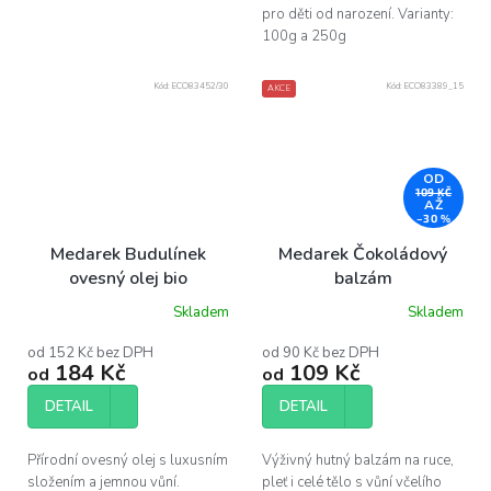
pro děti od narození. Varianty:
100g a 250g
Kód:
ECO83452/30
Kód:
ECO83389_15
AKCE
OD
109 KČ
AŽ
–30 %
Medarek Budulínek
Medarek Čokoládový
ovesný olej bio
balzám
Skladem
Skladem
Průměrné
hodnocení
produktu
od 152 Kč bez DPH
od 90 Kč bez DPH
184 Kč
109 Kč
je
od
od
5,0
z
DETAIL
DETAIL
5
hvězdiček.
Přírodní ovesný olej s luxusním
Výživný hutný balzám na ruce,
složením a jemnou vůní.
pleť i celé tělo s vůní včelího