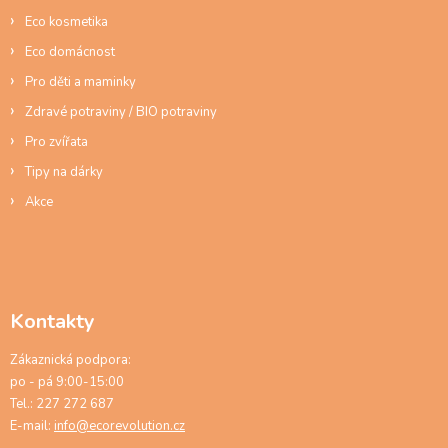
p
Eco kosmetika
i
s
Eco domácnost
u
Pro děti a maminky
Zdravé potraviny / BIO potraviny
Pro zvířata
Tipy na dárky
Akce
Kontakty
Zákaznická podpora:
po - pá 9:00-15:00
Tel.: 227 272 687
E-mail:
info@ecorevolution.cz