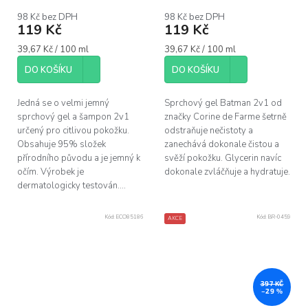
98 Kč bez DPH
98 Kč bez DPH
119 Kč
119 Kč
Měrná
Měrná
39,67 Kč / 100 ml
39,67 Kč / 100 ml
cena:
cena:
DO KOŠÍKU
DO KOŠÍKU
Jedná se o velmi jemný
Sprchový gel Batman 2v1 od
sprchový gel a šampon 2v1
značky Corine de Farme šetrně
určený pro citlivou pokožku.
odstraňuje nečistoty a
Obsahuje 95% složek
zanechává dokonale čistou a
přírodního původu a je jemný k
svěží pokožku. Glycerin navíc
očím. Výrobek je
dokonale zvláčňuje a hydratuje.
dermatologicky testován....
Kód:
ECO85186
Kód:
BR-0459
AKCE
397 KČ
–29 %