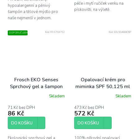
péče i mytí ručiček venku na
hypoalergenní a pěnivý
pískovišti, na výletě.
šampón a tělové mýdlo pro
naše nejmenší v jednom.
Kód:
FR-6768762
Kód:
SOL50ABBIOSP
DOPORUČUJEME
Frosch EKO Senses
Opalovací krém pro
Sprchový gel a šampon
miminka SPF 50,125 ml
pro děti 300 ml
BIO
Skladem
Skladem
71 Kč bez DPH
473 Kč bez DPH
86 Kč
572 Kč
DO KOŠÍKU
DO KOŠÍKU
Ekologický sprchový gel a
100% přírodní opalovací