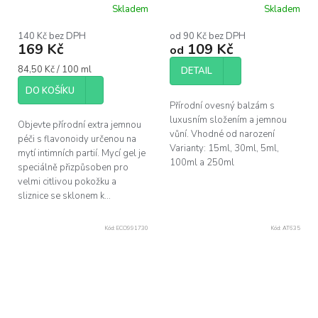
200ml
Skladem
Skladem
140 Kč bez DPH
od 90 Kč bez DPH
169 Kč
109 Kč
od
Měrná
84,50 Kč / 100 ml
DETAIL
cena:
DO KOŠÍKU
Přírodní ovesný balzám s
luxusním složením a jemnou
Objevte přírodní extra jemnou
vůní. Vhodné od narození
péči s flavonoidy určenou na
Varianty: 15ml, 30ml, 5ml,
mytí intimních partií. Mycí gel je
100ml a 250ml
speciálně přizpůsoben pro
velmi citlivou pokožku a
sliznice se sklonem k...
Kód:
ECO991730
Kód:
AT635