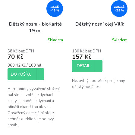
87 KČ
224 KČ
–19 %
–29 %
Dětský nosní - bioKarité
Dětský nosní olej Vilík
19 ml
Skladem
Skladem
Průměrné
Průměrné
hodnocení
hodnocení
produktu
produktu
58 Kč bez DPH
130 Kč bez DPH
70 Kč
157 Kč
je
je
5,0
5,0
Měrná
368,42 Kč / 100 ml
z
z
DETAIL
cena:
5
5
DO KOŠÍKU
hvězdiček.
hvězdiček.
Nezbytný společník pro jemný
dětský nosánek.
Harmonicky vyvážené složení
balzámu uvolňuje dýchací
cesty, usnadňuje dýchání a
přináší okamžitou úlevu.
Obsažený esenciální olej z
heřmánku zklidňuje bolavý
nosík.