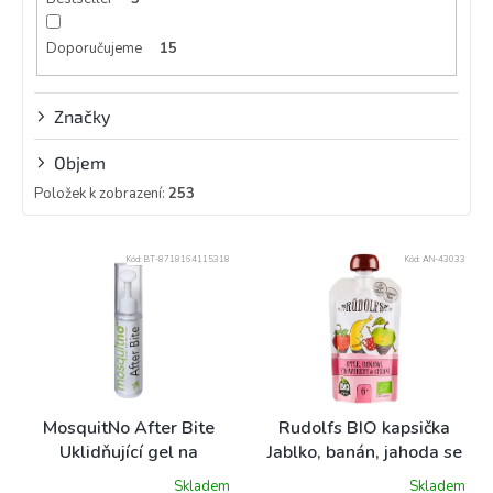
Doporučujeme
15
Značky
Objem
Položek k zobrazení:
253
V
Kód:
BT-8718164115318
Kód:
AN-43033
ý
p
i
s
p
r
o
MosquitNo After Bite
Rudolfs BIO kapsička
d
Uklidňující gel na
Jablko, banán, jahoda se
u
štípance 7,5ml
smetanou, 110 g
Skladem
Skladem
k