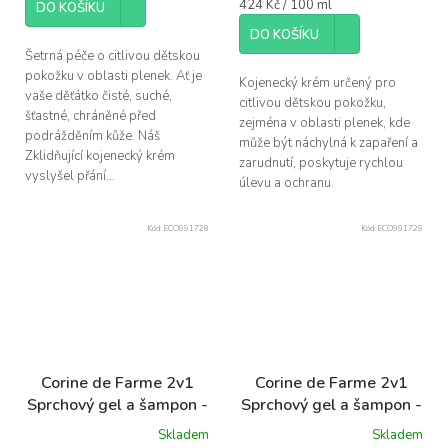
Měrná
424 Kč / 100 ml
DO KOŠÍKU
cena:
DO KOŠÍKU
Šetrná péče o citlivou dětskou
pokožku v oblasti plenek. Ať je
Kojenecký krém určený pro
vaše děťátko čisté, suché,
citlivou dětskou pokožku,
šťastné, chráněné před
zejména v oblasti plenek, kde
podrážděním kůže. Náš
může být náchylná k zapaření a
Zklidňující kojenecký krém
zarudnutí, poskytuje rychlou
vyslyšel přání...
úlevu a ochranu.
Kód:
ECO991728
Kód:
ECO991729
Corine de Farme 2v1
Corine de Farme 2v1
Sprchový gel a šampon -
Sprchový gel a šampon -
Auta Disney, 300ml
Batman Disney , 300ml
Skladem
Skladem