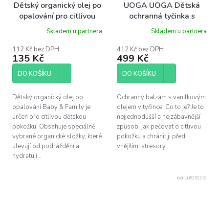
o
Dětský organický olej po
UOGA UOGA Dětská
d
opalování pro citlivou
ochranná tyčinka s
u
pleť Baby & Family
vanilkou BOBO, 50g
Skladem u partnera
Skladem u partnera
k
Wooden Spoon 10 ml
t
vzorek
112 Kč bez DPH
412 Kč bez DPH
ů
135 Kč
499 Kč
DO KOŠÍKU
DO KOŠÍKU
Dětský organický olej po
Ochranný balzám s vanilkovým
opalování Baby & Family je
olejem v tyčince! Co to je? Je to
určen pro citlivou dětskou
nejjednodušší a nejzábavnější
pokožku. Obsahuje speciálně
způsob, jak pečovat o citlivou
vybrané organické složky, které
pokožku a chránit ji před
ulevují od podráždění a
vnějšími stresory.
hydratují...
Kód:
UU5252219