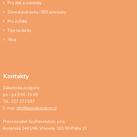
s
Pro děti a maminky
u
Zdravé potraviny / BIO potraviny
Pro zvířata
Tipy na dárky
Akce
Kontakty
Zákaznická podpora:
po - pá 9:00-15:00
Tel.: 227 272 687
E-mail:
info@ecorevolution.cz
Provozovatel: EcoRevolution, s.r.o.
Kodaňská 1441/46, Vršovice, 101 00 Praha 10