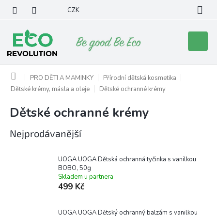
Přejít
CZK
na
obsah
Nákupní
košík
Domů
PRO DĚTI A MAMINKY
Přírodní dětská kosmetika
Dětské krémy, másla a oleje
Dětské ochranné krémy
Dětské ochranné krémy
Nejprodávanější
UOGA UOGA Dětská ochranná tyčinka s vanilkou
BOBO, 50g
Skladem u partnera
499 Kč
UOGA UOGA Dětský ochranný balzám s vanilkou