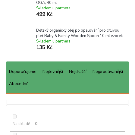
OGA, 40 ml
Skladem u partnera
499 Kč
Dětský organický olej po opalování pro citlivou
pleť Baby & Family Wooden Spoon 10 ml vzorek
Skladem u partnera
135 Kč
Ř
a
Doporučujeme
Nejlevnější
Nejdražší
Nejprodávanější
z
e
Abecedně
n
í
p
r
o
d
Na skladě
0
u