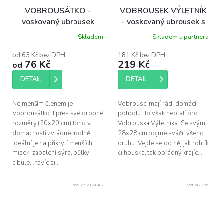
VOBROUSÁTKO -
VOBROUSEK VÝLETNÍK
voskovaný ubrousek
- voskovaný ubrousek s
20x20 cm
knoflíkem (28x28 cm)
Skladem
Skladem u partnera
Průměrné
hodnocení
produktu
od 63 Kč bez DPH
181 Kč bez DPH
76 Kč
219 Kč
je
od
5,0
z
DETAIL
DETAIL
5
hvězdiček.
Nejmenším členem je
Vobrousci mají rádi domácí
Vobrousátko. I přes své drobné
pohodu. To však neplatí pro
rozměry (20x20 cm) toho v
Vobrouska Výletníka. Se svými
domácnosti zvládne hodně.
28x28 cm pojme sváču všeho
Ideální je na přikrytí menších
druhu. Vejde se do něj jak rohlík
misek, zabalení sýra, půlky
či houska, tak pořádný krajíc...
cibule…navíc si...
Kód:
VB-217/BAR
Kód:
VB-266