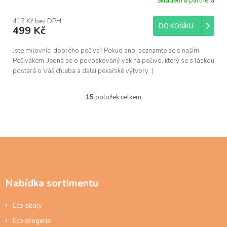
Skladem u partnera
Průměrné
hodnocení
produktu
412 Kč bez DPH
DO KOŠÍKU
je
499 Kč
5,0
z
Jste milovníci dobrého pečiva? Pokud ano, seznamte se s naším
5
Pečivákem. Jedná se o povoskovaný vak na pečivo, který se s láskou
hvězdiček.
postará o Váš chleba a další pekařské výtvory :)
15
položek celkem
O
v
l
á
d
Z
a
á
c
p
í
a
p
Nabídka sortimentu
t
r
í
v
Eco obaly
k
y
Eco drogerie
v