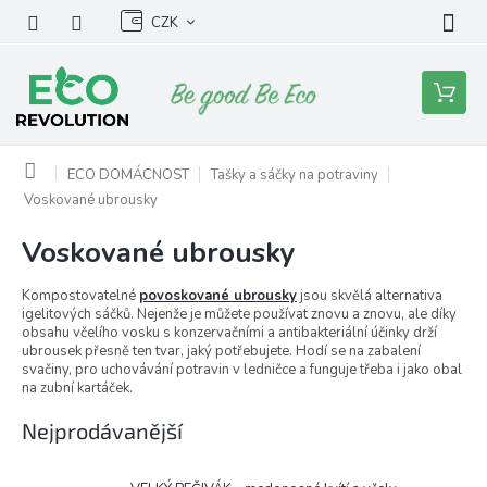
Přejít
CZK
na
obsah
Nákupní
košík
Domů
ECO DOMÁCNOST
Tašky a sáčky na potraviny
Voskované ubrousky
Voskované ubrousky
Kompostovatelné
povoskované ubrousky
jsou skvělá alternativa
igelitových sáčků. Nejenže je můžete používat znovu a znovu, ale díky
obsahu včelího vosku s konzervačními a antibakteriální účinky drží
ubrousek přesně ten tvar, jaký potřebujete. Hodí se na zabalení
svačiny, pro uchovávání potravin v ledničce a funguje třeba i jako obal
na zubní kartáček.
Nejprodávanější