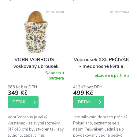
Kód:
VB-59/BAR
Kód:
VB-269/BAR
VOBR VOBROUS -
Vobrousek XXL PEČIVÁK
voskovaný ubrousek
- medonosné kvítí a
45x47 cm
včely
Skladem u
Skladem u partnera
Průměrné
partnera
hodnocení
produktu
288 Kč bez DPH
412 Kč bez DPH
349 Kč
499 Kč
je
5,0
z
DETAIL
DETAIL
5
hvězdiček.
Vobr Vobrous je velký
Jste milovníci dobrého pečiva?
vlastenec - se svými rozměry
Pokud ano, seznamte se s
(47x45 cm) byl stvořen tak, aby
naším Pečivákem. Jedná se o
zvládnul zabalit i náš
povoskovaný vak na pečivo,