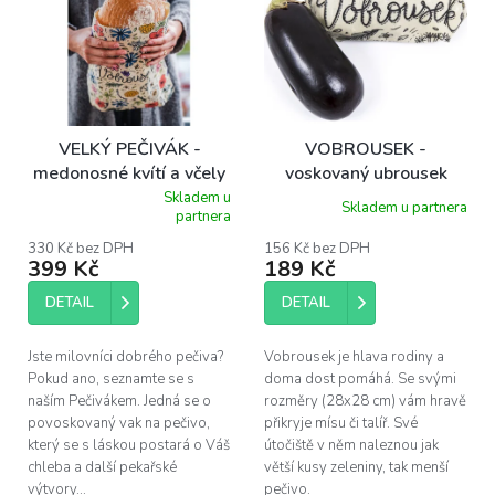
p
i
s
p
r
o
VELKÝ PEČIVÁK -
VOBROUSEK -
d
medonosné kvítí a včely
voskovaný ubrousek
u
(34x32 cm)
28x28 cm
Skladem u
Skladem u partnera
k
Průměrné
partnera
hodnocení
t
produktu
330 Kč bez DPH
156 Kč bez DPH
ů
399 Kč
189 Kč
je
5,0
z
DETAIL
DETAIL
5
hvězdiček.
Jste milovníci dobrého pečiva?
Vobrousek je hlava rodiny a
Pokud ano, seznamte se s
doma dost pomáhá. Se svými
naším Pečivákem. Jedná se o
rozměry (28x28 cm) vám hravě
povoskovaný vak na pečivo,
přikryje mísu či talíř. Své
který se s láskou postará o Váš
útočiště v něm naleznou jak
chleba a další pekařské
větší kusy zeleniny, tak menší
výtvory...
pečivo.