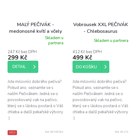
MALÝ PEČIVÁK -
Vobrousek XXL PEČIVÁK
medonosné kvítí a včely
- Chlebosaurus
(27x25 cm)
Skladem u
Skladem u partnera
Průměrné
partnera
hodnocení
produktu
247 Kč bez DPH
412 Kč bez DPH
299 Kč
499 Kč
je
5,0
z
DETAIL
DO KOŠÍKU
5
hvězdiček.
Jste milovníci dobrého pečiva?
Jste milovníci dobrého pečiva?
Pokud ano, seznamte se s
Pokud ano, seznamte se s
naším Pečivákem. Jedná se o
naším Pečivákem. Jedná se o
povoskovaný vak na pečivo,
povoskovaný vak na pečivo,
který se s láskou postará o Váš
který se s láskou postará o Váš
chleba a další pekařské výtvory
chleba a další pekařské výtvory
:)
:)
Kód:
VB-65/CHL9
Kód:
VB-272
AKCE