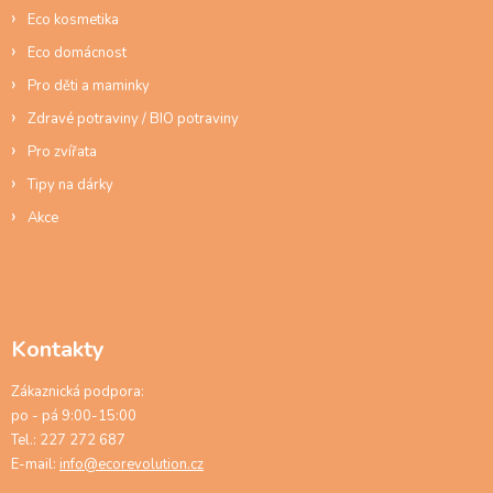
ý
Eco kosmetika
p
Eco domácnost
i
s
Pro děti a maminky
u
Zdravé potraviny / BIO potraviny
Pro zvířata
Tipy na dárky
Akce
Kontakty
Zákaznická podpora:
po - pá 9:00-15:00
Tel.: 227 272 687
E-mail:
info@ecorevolution.cz