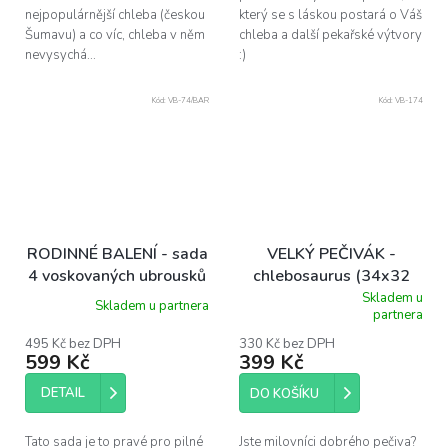
nejpopulárnější chleba (českou
který se s láskou postará o Váš
Šumavu) a co víc, chleba v něm
chleba a další pekařské výtvory
nevysychá...
:)
Kód:
VB-74/BAR
Kód:
VB-174
RODINNÉ BALENÍ - sada
VELKÝ PEČIVÁK -
4 voskovaných ubrousků
chlebosaurus (34x32
cm)
Skladem u
Skladem u partnera
Průměrné
partnera
hodnocení
produktu
495 Kč bez DPH
330 Kč bez DPH
599 Kč
399 Kč
je
5,0
DETAIL
z
DO KOŠÍKU
5
hvězdiček.
Tato sada je to pravé pro pilné
Jste milovníci dobrého pečiva?