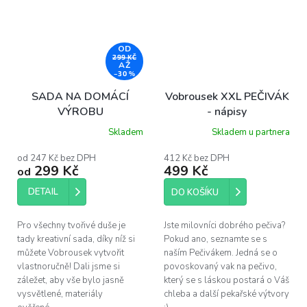
OD
299 KČ
AŽ
–30 %
SADA NA DOMÁCÍ
Vobrousek XXL PEČIVÁK
VÝROBU
- nápisy
Skladem
Skladem u partnera
Průměrné
hodnocení
produktu
od 247 Kč bez DPH
412 Kč bez DPH
299 Kč
499 Kč
je
od
5,0
z
DETAIL
DO KOŠÍKU
5
hvězdiček.
Pro všechny tvořivé duše je
Jste milovníci dobrého pečiva?
tady kreativní sada, díky níž si
Pokud ano, seznamte se s
můžete Vobrousek vytvořit
naším Pečivákem. Jedná se o
vlastnoručně! Dali jsme si
povoskovaný vak na pečivo,
záležet, aby vše bylo jasně
který se s láskou postará o Váš
vysvětlené, materiály
chleba a další pekařské výtvory