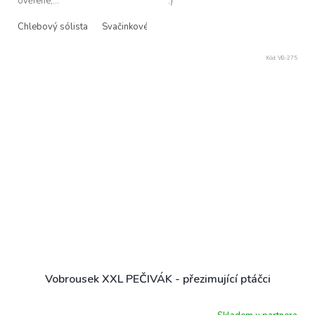
ověřené,...
:)
Chlebový sólista
Svačinkové trio
Kód:
VB-275
Vobrousek XXL PEČIVÁK - přezimující ptáčci