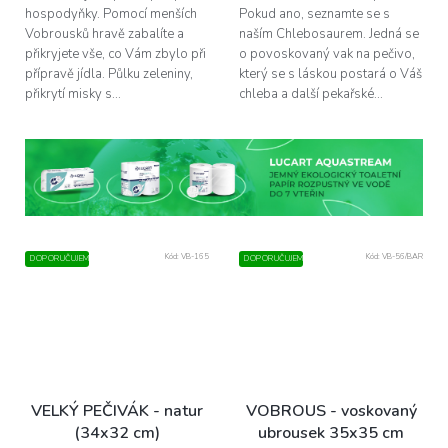
hospodyňky. Pomocí menších
Pokud ano, seznamte se s
Vobrousků hravě zabalíte a
naším Chlebosaurem. Jedná se
přikryjete vše, co Vám zbylo při
o povoskovaný vak na pečivo,
přípravě jídla. Půlku zeleniny,
který se s láskou postará o Váš
přikrytí misky s...
chleba a další pekařské...
Kód:
VB-165
Kód:
VB-56/BAR
DOPORUČUJEME
DOPORUČUJEME
VELKÝ PEČIVÁK - natur
VOBROUS - voskovaný
(34x32 cm)
ubrousek 35x35 cm