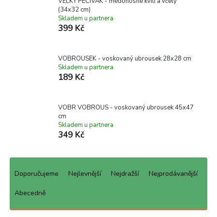
VELKÝ PEČIVÁK - medonosné kvítí a včely
(34x32 cm)
Skladem u partnera
399 Kč
VOBROUSEK - voskovaný ubrousek 28x28 cm
Skladem u partnera
189 Kč
VOBR VOBROUS - voskovaný ubrousek 45x47
cm
Skladem u partnera
349 Kč
Ř
a
Doporučujeme
Nejlevnější
Nejdražší
Nejprodávanější
z
e
Abecedně
n
í