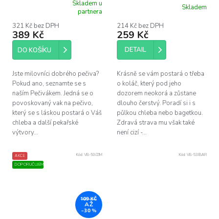
Skladem u
Skladem
Průměrné
Průměrné
partnera
hodnocení
hodnocení
produktu
produktu
321 Kč bez DPH
214 Kč bez DPH
389 Kč
259 Kč
je
je
5,0
5,0
z
z
DETAIL
DO KOŠÍKU
5
5
hvězdiček.
hvězdiček.
Jste milovníci dobrého pečiva?
Krásně se vám postará o třeba
Pokud ano, seznamte se s
o koláč, který pod jeho
naším Pečivákem. Jedná se o
dozorem neokorá a zůstane
povoskovaný vak na pečivo,
dlouho čerstvý. Poradí si i s
který se s láskou postará o Váš
půlkou chleba nebo bagetkou.
chleba a další pekařské
Zdravá strava mu však také
výtvory...
není cizí -...
Kód:
VB-50/ZIM
Kód:
VB-53/BAR
AKCE
DOPORUČUJEME
109 KČ
AŽ
–30 %