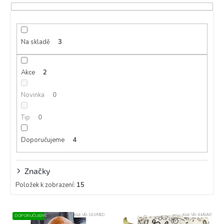
p
r
o
d
Na skladě
3
u
k
Akce
2
t
ů
Novinka
0
Tip
0
Doporučujeme
4
Značky
Položek k zobrazení:
15
V
Kód:
VB-183/MED
Kód:
VB-44/BAR
DOPORUČUJEME
ý