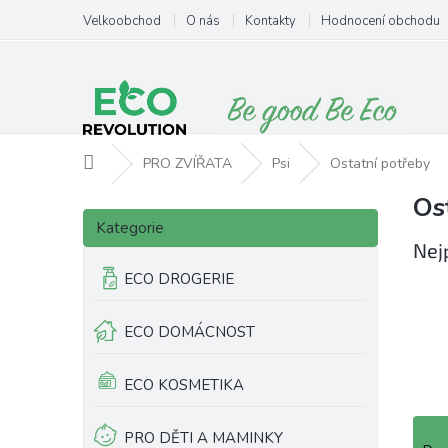
Přejít
Velkoobchod
O nás
Kontakty
Hodnocení obchodu
na
obsah
Domů
PRO ZVÍŘATA
Psi
Ostatní potřeby
Os
P
Přeskočit
o
Kategorie
kategorie
s
Nej
t
ECO DROGERIE
r
a
ECO DOMÁCNOST
n
n
í
ECO KOSMETIKA
p
a
Ř
PRO DĚTI A MAMINKY
n