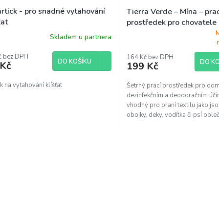
rtick - pro snadné vytahování
Tierra Verde – Mína – pra
ťat
prostředek pro chovatele
Dogz), 1 kg
Skladem u partnera
ěrné
Průměrné
ocení
hodnocení
uktu
č bez DPH
produktu
164 Kč bez DPH
DO KOŠÍKU
DO KO
 Kč
199 Kč
je
5,0
z
 na vytahování klíšťat
Šetrný prací prostředek pro dom
5
dezinfekčním a deodoračním úči
diček.
hvězdiček.
vhodný pro praní textilu jako jso
obojky, deky, vodítka či psí obleč
O
v
l
á
d
a
c
í
p