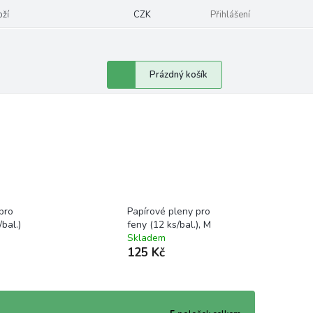
oží
CZK
Přihlášení
Nákupní
Prázdný košík
košík
pro
Papírové pleny pro
bal.)
feny (12 ks/bal.), M
Skladem
125 Kč