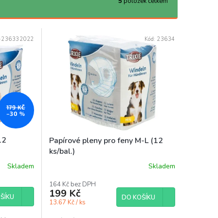
5
položek celkem
-236332022
Kód:
23634
179 KČ
–30 %
12
Papírové pleny pro feny M-L (12
ks/bal.)
Skladem
Skladem
164 Kč bez DPH
199 Kč
ŠÍKU
DO KOŠÍKU
13.67 Kč / ks