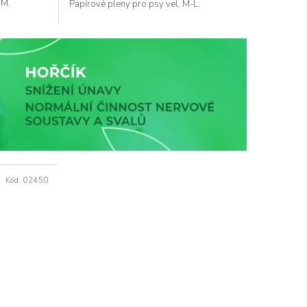
 M.
Papírové pleny pro psy vel. M-L.
Kód:
02450