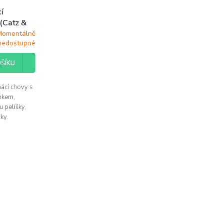
cí
 (Catz &
Momentálně
nedostupné
ŠÍKU
ácí chovy s
nkem,
u pelíšky,
ky.