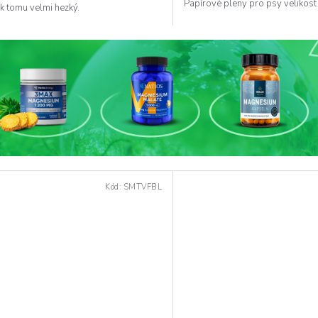
Papírové pleny pro psy velikost
 k tomu velmi hezký.
Kód:
SMTVFBL