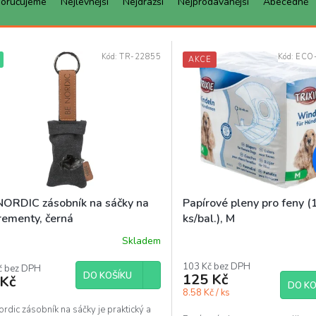
oručujeme
Nejlevnější
Nejdražší
Nejprodávanější
Abecedně
Kód:
TR-22855
Kód:
ECO
AKCE
NORDIC zásobník na sáčky na
Papírové pleny pro feny (
rementy, černá
ks/bal.), M
Skladem
103 Kč bez DPH
č bez DPH
DO KOŠÍKU
125 Kč
 Kč
DO KO
8.58 Kč / ks
rdic zásobník na sáčky je praktický a