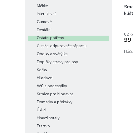
Měkké
Sma
klíš
Interaktivní
Gumové
Prům
hodn
Dentální
prod
82 K
Ostatní potřeby
99
je
5,0
Čističe, odpuzovače zápachu
z
Háček
Obojky a světýlka
5
Doplňky stravy pro psy
hvěz
Kočky
Hlodavci
WC a podestýlky
Krmivo pro hlodavce
Domečky a překážky
Úklid
Hmyzí hotely
Ptactvo