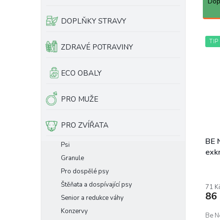
a
Dop
e
z
l
e
DOPLŇKY STRAVY
n
V
í
TIP
ý
ZDRAVÉ POTRAVINY
p
p
r
i
ECO OBALY
o
s
d
p
u
r
PRO MUŽE
k
o
t
d
PRO ZVÍŘATA
ů
u
k
BE 
Psi
t
exk
Granule
ů
Pro dospělé psy
Štěňata a dospívající psy
71 K
86
Senior a redukce váhy
Konzervy
Be No