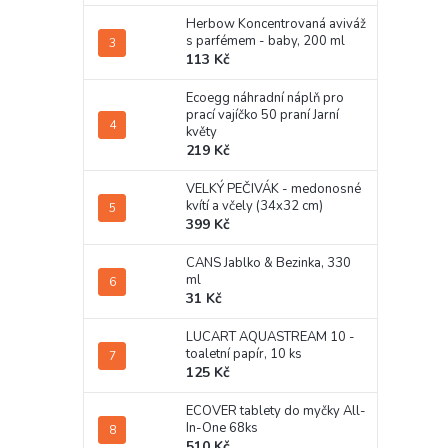
Herbow Koncentrovaná aviváž
s parfémem - baby, 200 ml
113 Kč
Ecoegg náhradní náplň pro
prací vajíčko 50 praní Jarní
květy
219 Kč
VELKÝ PEČIVÁK - medonosné
kvítí a včely (34x32 cm)
399 Kč
CANS Jablko & Bezinka, 330
ml
31 Kč
LUCART AQUASTREAM 10 -
toaletní papír, 10 ks
125 Kč
ECOVER tablety do myčky All-
In-One 68ks
510 Kč