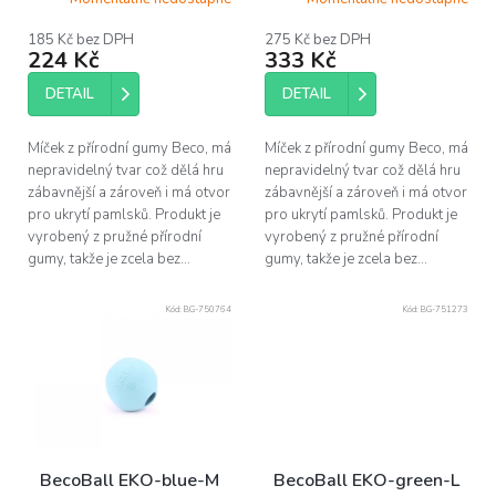
k
t
185 Kč bez DPH
275 Kč bez DPH
ů
224 Kč
333 Kč
DETAIL
DETAIL
Míček z přírodní gumy Beco, má
Míček z přírodní gumy Beco, má
nepravidelný tvar což dělá hru
nepravidelný tvar což dělá hru
zábavnější a zároveň i má otvor
zábavnější a zároveň i má otvor
pro ukrytí pamlsků. Produkt je
pro ukrytí pamlsků. Produkt je
vyrobený z pružné přírodní
vyrobený z pružné přírodní
gumy, takže je zcela bez...
gumy, takže je zcela bez...
Kód:
BG-750764
Kód:
BG-751273
BecoBall EKO-blue-M
BecoBall EKO-green-L