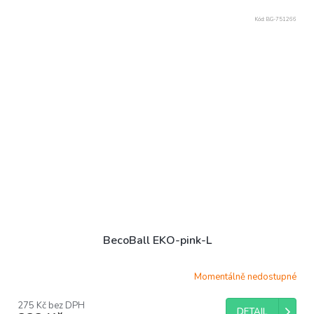
Kód:
BG-751266
BecoBall EKO-pink-L
Momentálně nedostupné
275 Kč bez DPH
DETAIL