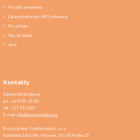
i
s
Pro děti a maminky
u
Zdravé potraviny / BIO potraviny
Pro zvířata
Tipy na dárky
Akce
Kontakty
Zákaznická podpora:
po - pá 9:00-15:00
Tel.: 227 272 687
E-mail:
info@ecorevolution.cz
Provozovatel: EcoRevolution, s.r.o.
Kodaňská 1441/46, Vršovice, 101 00 Praha 10