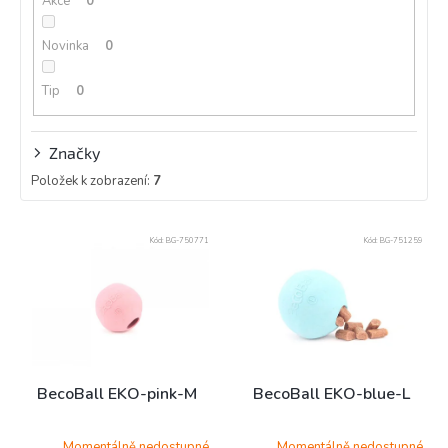
Akce
0
t
ů
Novinka
0
Tip
0
Značky
Položek k zobrazení:
7
V
Kód:
BG-750771
Kód:
BG-751259
ý
p
i
s
p
r
o
BecoBall EKO-pink-M
BecoBall EKO-blue-L
d
u
Momentálně nedostupné
Momentálně nedostupné