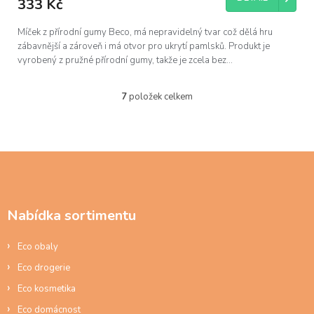
333 Kč
Míček z přírodní gumy Beco, má nepravidelný tvar což dělá hru
zábavnější a zároveň i má otvor pro ukrytí pamlsků. Produkt je
vyrobený z pružné přírodní gumy, takže je zcela bez...
7
položek celkem
O
v
l
á
d
Z
a
á
c
p
í
a
p
Nabídka sortimentu
t
r
í
v
Eco obaly
k
y
Eco drogerie
v
ý
Eco kosmetika
p
Eco domácnost