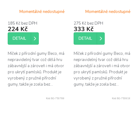
Momentálně nedostupné
Momentálně nedostupné
185 Kč bez DPH
275 Kč bez DPH
224 Kč
333 Kč
DETAIL
DETAIL
Míček z přírodní gumy Beco, má
Míček z přírodní gumy Beco, má
nepravidelný tvar což dělá hru
nepravidelný tvar což dělá hru
zábavnější a zároveň i má otvor
zábavnější a zároveň i má otvor
pro ukrytí pamlsků. Produkt je
pro ukrytí pamlsků. Produkt je
vyrobený z pružné přírodní
vyrobený z pružné přírodní
gumy, takže je zcela bez...
gumy, takže je zcela bez...
Kód:
BG-750788
Kód:
BG-750818