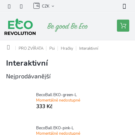
Přejít
CZK
na
obsah
Nákupní
košík
Domů
PRO ZVÍŘATA
Psi
Hračky
Interaktivní
Interaktivní
Nejprodávanější
BecoBall EKO-green-L
Momentálně nedostupné
333 Kč
BecoBall EKO-pink-L
Momentálně nedostupné