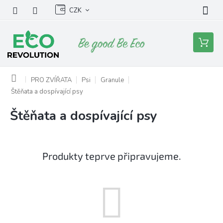
Přejít
CZK
na
obsah
Nákupní
košík
Domů
PRO ZVÍŘATA
Psi
Granule
Štěňata a dospívající psy
Štěňata a dospívající psy
Produkty teprve připravujeme.