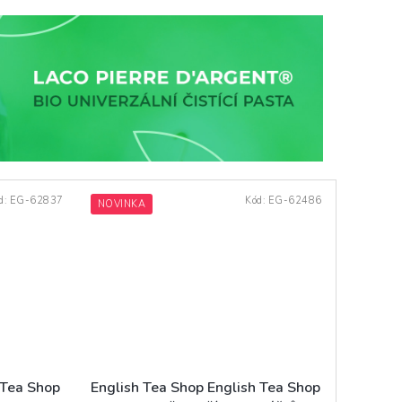
d:
EG-62837
Kód:
EG-62486
NOVINKA
English Tea Shop English Tea Shop
 Tea Shop