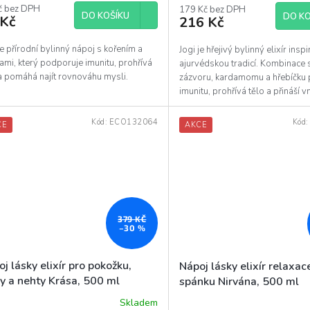
uktu
č bez DPH
produktu
179 Kč bez DPH
DO KOŠÍKU
DO KO
 Kč
216 Kč
je
5,0
z
je přírodní bylinný nápoj s kořením a
Jogi je hřejivý bylinný elixír ins
5
ami, který podporuje imunitu, prohřívá
ajurvédskou tradicí. Kombinace s
diček.
hvězdiček.
a pomáhá najít rovnováhu mysli.
zázvoru, kardamomu a hřebíčku
imunitu, prohřívá tělo a přináší vn
rovnováhu.
Kód:
ECO132064
Kód
CE
AKCE
379 KČ
–30 %
j lásky elixír pro pokožku,
Nápoj lásky elixír relaxac
sy a nehty Krása, 500 ml
spánku Nirvána, 500 ml
Skladem
ěrné
Průměrné