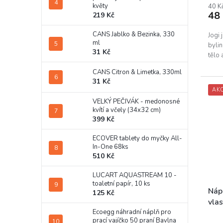
květy
prod
40 K
48
219 Kč
je
4,0
CANS Jablko & Bezinka, 330
z
Jogi 
ml
5
bylin
31 Kč
hvěz
tělo 
CANS Citron & Limetka, 330ml
31 Kč
AK
VELKÝ PEČIVÁK - medonosné
kvítí a včely (34x32 cm)
399 Kč
ECOVER tablety do myčky All-
In-One 68ks
510 Kč
LUCART AQUASTREAM 10 -
toaletní papír, 10 ks
Nápo
125 Kč
vla
Ecoegg náhradní náplň pro
Prům
prací vajíčko 50 praní Bavlna