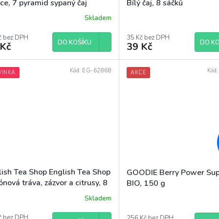
ce, 7 pyramid sypaný čaj
Bílý čaj, 8 sáčků
Skladem
č bez DPH
35 Kč bez DPH
DO KOŠÍKU
DO KO
 Kč
39 Kč
Kód:
EG-62868
Kód
VINKA
AKCE
lish Tea Shop English Tea Shop
GOODIE Berry Power Su
ónová tráva, zázvor a citrusy, 8
BIO, 150 g
ků
Skladem
č bez DPH
256 Kč bez DPH