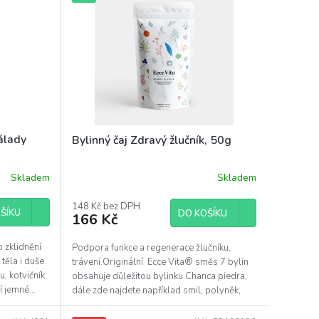
nálady
Bylinný čaj Zdravý žlučník, 50g
Skladem
Skladem
148 Kč bez DPH
ŠÍKU
DO KOŠÍKU
166 Kč
o zklidnění
Podpora funkce a regenerace žlučníku,
těla i duše.
trávení.Originální Ecce Vita® směs 7 bylin
, kotvičník
obsahuje důležitou bylinku Chanca piedra,
í jemné...
dále zde najdete například smil, polyněk,
oman a...