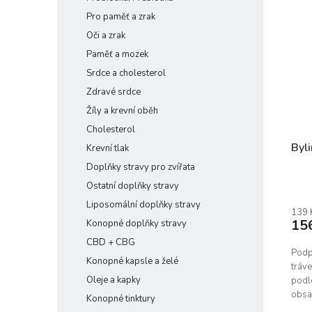
Pro paměť a zrak
Oči a zrak
Paměť a mozek
Srdce a cholesterol
Zdravé srdce
Žíly a krevní oběh
Cholesterol
Byli
Krevní tlak
Doplňky stravy pro zvířata
Ostatní doplňky stravy
Prům
hodn
Liposomální doplňky stravy
prod
139 
15
Konopné doplňky stravy
je
5,0
CBD + CBG
z
Podp
Konopné kapsle a želé
5
tráv
hvěz
Oleje a kapky
podle
obsah
Konopné tinktury
puškv