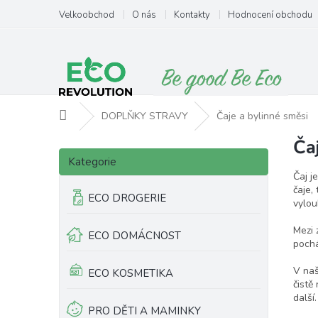
Přejít
Velkoobchod
O nás
Kontakty
Hodnocení obchodu
na
obsah
Domů
DOPLŇKY STRAVY
Čaje a bylinné směsi
Ča
P
Přeskočit
o
Kategorie
kategorie
s
Čaj j
t
čaje,
ECO DROGERIE
vylou
r
a
Mezi 
ECO DOMÁCNOST
n
pochá
n
í
V naš
ECO KOSMETIKA
p
čistě
další
a
PRO DĚTI A MAMINKY
n