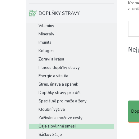
Kromě
e
a uni
l
DOPLŇKY STRAVY
Vitamíny
Minerály
Imunita
Nej
Kolagen
Zdraví a krása
Fitness doplňky stravy
Energie a vitalita
Stres, únava a spánek
Doplňky stravy pro děti
Speciálně pro muže a ženy
Ř
Kloubní výživa
a
Dop
z
Zažívání a močové cesty
e
Čaje a bylinné směsi
n
V
Sáčkové čaje
í
ý