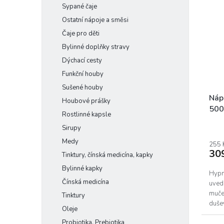
Sypané čaje
p
p
r
i
Ostatní nápoje a směsi
o
s
Čaje pro děti
d
p
Bylinné doplňky stravy
u
r
Dýchací cesty
k
o
t
Funkční houby
d
ů
u
Sušené houby
k
Nápo
Houbové prášky
t
500
Rostlinné kapsle
ů
Prům
Sirupy
hodn
Medy
prod
255 
30
je
Tinktury, čínská medicína, kapky
5,0
Bylinné kapky
z
Hypno
Čínská medicína
5
uved
hvěz
muče
Tinktury
dušev
Oleje
snadn
Probiotika, Prebiotika