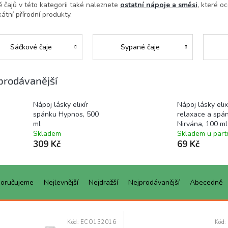
 čajů v této kategorii také naleznete
ostatní nápoje a směsi
, které o
kátní přírodní produkty.
Sáčkové čaje
Sypané čaje
prodávanější
Nápoj lásky elixír
Nápoj lásky elix
spánku Hypnos, 500
relaxace a spá
ml
Nirvána, 100 ml
Skladem
Skladem u part
309 Kč
69 Kč
oručujeme
Nejlevnější
Nejdražší
Nejprodávanější
Abecedně
Kód:
ECO132016
Kód: