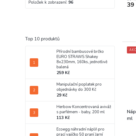
Položek k zobrazení:
96
39
Top 10 produktů
AK
Přírodní bambusové brčko
EURO STRAWS Shakey
8x230mm, 160ks, jednotlivě
balená
259 Kč
Manipulační poplatek pro
objednávky do 300 Kč
29 Kč
Herbow Koncentrovaná aviváž
Nápo
s parfémem - baby, 200 ml
113 Kč
ml
Prům
Ecoegg náhradní náplň pro
hodn
prací vajíčko 50 praní Jarní