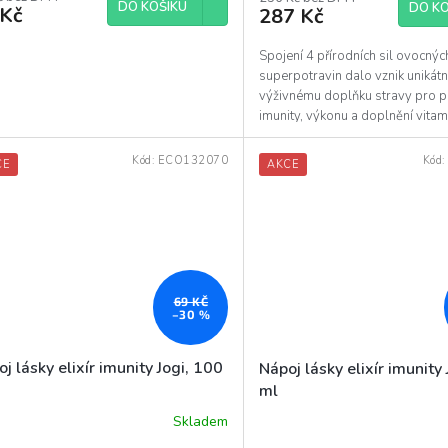
DO KOŠÍKU
DO KO
 Kč
287 Kč
Spojení 4 přírodních sil ovocnýc
superpotravin dalo vznik unikát
výživnému doplňku stravy pro 
imunity, výkonu a doplnění vitam
přirozené formě....
Kód:
ECO132070
Kód
CE
AKCE
69 KČ
–30 %
j lásky elixír imunity Jogi, 100
Nápoj lásky elixír imunity
ml
Skladem
ěrné
Průměrné
ocení
hodnocení