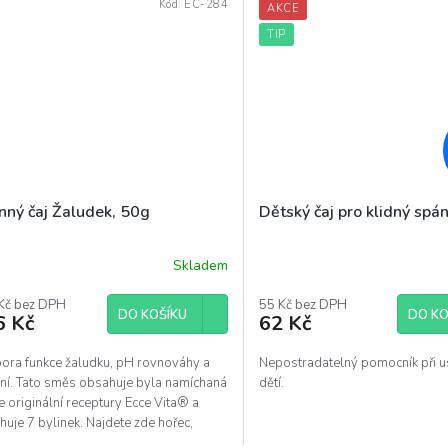
Kód:
EC-284
AKCE
TIP
nný čaj Žaludek, 50g
Dětský čaj pro klidný spá
Skladem
ěrné
Průměrné
ocení
hodnocení
uktu
Kč bez DPH
produktu
55 Kč bez DPH
DO KOŠÍKU
DO KO
6 Kč
62 Kč
je
5,0
z
ora funkce žaludku, pH rovnováhy a
Nepostradatelný pomocník při 
5
ení. Tato směs obsahuje byla namíchaná
dětí.
diček.
hvězdiček.
 originální receptury Ecce Vita® a
uje 7 bylinek. Najdete zde hořec,
orec,...