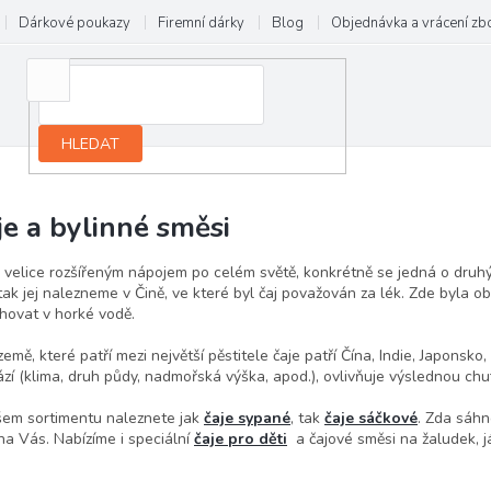
Dárkové poukazy
Firemní dárky
Blog
Objednávka a vrácení zb
HLEDAT
je a bylinné směsi
e velice rozšířeným nápojem po celém světě, konkrétně se jedná o druh
 tak jej nalezneme v Čině, ve které byl čaj považován za lék. Zde byla ob
hovat v horké vodě.
země, které patří mezi největší pěstitele čaje patří Čína, Indie, Japonsk
zí (klima, druh půdy, nadmořská výška, apod.), ovlivňuje výslednou chu
em sortimentu naleznete jak
čaje sypané
, tak
čaje sáčkové
. Zda sáhn
 na Vás. Nabízíme i speciální
čaje pro děti
a
čajové směsi na žaludek, já
.