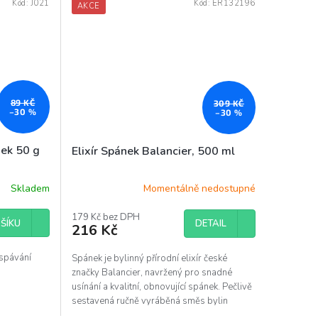
Kód:
J021
Kód:
ER132196
AKCE
89 KČ
309 KČ
–30 %
–30 %
nek 50 g
Elixír Spánek Balancier, 500 ml
Skladem
Momentálně nedostupné
179 Kč bez DPH
DETAIL
ŠÍKU
216 Kč
uspávání
Spánek je bylinný přírodní elixír české
značky Balancier, navržený pro snadné
usínání a kvalitní, obnovující spánek. Pečlivě
sestavená ručně vyráběná směs bylin
uvolňuje tělo i...