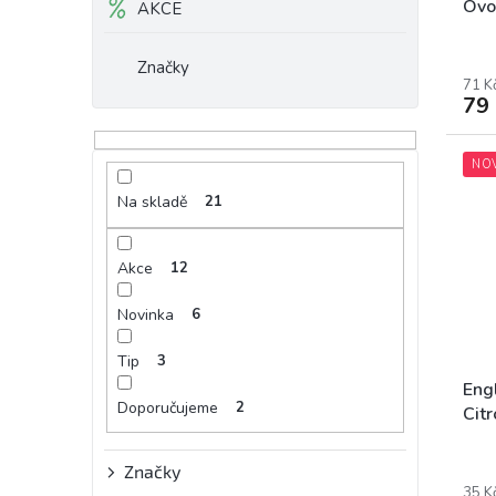
Ovo
AKCE
Značky
71 K
79
NO
Na skladě
21
Akce
12
Novinka
6
Tip
3
Eng
Doporučujeme
2
Citr
sáč
Značky
35 K