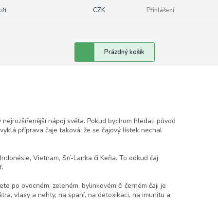
oží
CZK
Přihlášení
Nákupní
Prázdný košík
košík
ý nejrozšířenější nápoj světa. Pokud bychom hledali původ
vyklá příprava čaje taková, že se čajový lístek nechal
o, Indonésie, Vietnam, Srí-Lanka či Keňa. To odkud čaj
ť.
ete po ovocném, zeleném, bylinkovém či černém čaji je
tra, vlasy a nehty, na spaní, na detoxikaci, na imunitu a