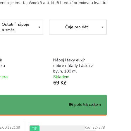
cení zejména fajnšmekři a ti, kteří hledají prémiovou kvalitu
Ostatní nápoje
Čaje pro děti
a směsi
ír
Nápoj lásky elixír
nku
dobré nálady Láska z
bylin, 100 ml
nera
Skladem
69 Kč
96
položek celkem
ECO132139
Kód:
EC-278
TIP