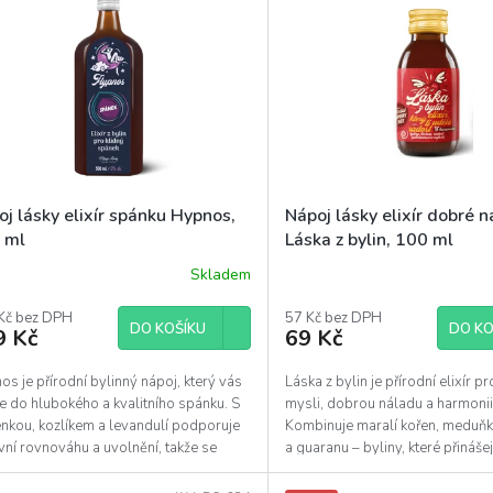
j lásky elixír spánku Hypnos,
Nápoj lásky elixír dobré 
 ml
Láska z bylin, 100 ml
Skladem
ěrné
ocení
uktu
Kč bez DPH
57 Kč bez DPH
DO KOŠÍKU
DO KO
9 Kč
69 Kč
s je přírodní bylinný nápoj, který vás
Láska z bylin je přírodní elixír pr
e do hlubokého a kvalitního spánku. S
mysli, dobrou náladu a harmonii 
diček.
nkou, kozlíkem a levandulí podporuje
Kombinuje maralí kořen, meduňku
ní rovnováhu a uvolnění, takže se
a guaranu – byliny, které přinášej
o...