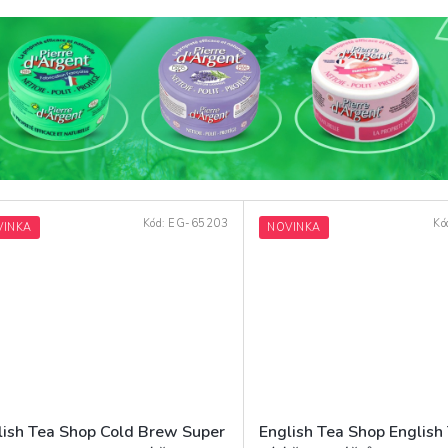
Kód:
EG-65203
Kó
VINKA
NOVINKA
lish Tea Shop Cold Brew Super
English Tea Shop English