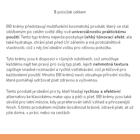
5
položek celkem
O
v
l
BB krémy představují multifunkční kosmetický produkt, který se stal
oblíbeným po celém světě díky své
á
univerzálnosti
a
praktickému
použití
. Tento typ krému nejenže poskytuje
lehký tónovací efekt
, ale
d
také hydratuje, chrání pleť před UV zářením a má protizánětlivé
a
vlastnosti, což z něj činí ideální volbu pro citlivou pokožku.
c
í
Tyto krémy jsou k dispozici v různých odstínech, což umožňuje
p
každému najít ten pravý pro svůj typ pleti. Jejich
nehmotná textura
r
zajišťuje snadné rozmazání a rychlé vstřebávání, což je klíčové pro
v
každodenní použití. Mnoho BB krémů navíc obsahuje přírodní složky,
k
které pomáhají udržovat pleť zdravou a vyživenou.
y
v
Tento produkt je ideální pro ty, kteří hledají
rychlou a efektivní
alternativu ke klasickému make-upu a péči o pleť. BB krémy jsou také
ý
skvělé pro letní měsíce, kdy je preferován lehčí vzhled a přirozenější
p
finish. S tímto produktem můžete dosáhnout krásné, zdravé pleti, ať už
i
jste doma, v práci, nebo na cestách.
s
u
Z