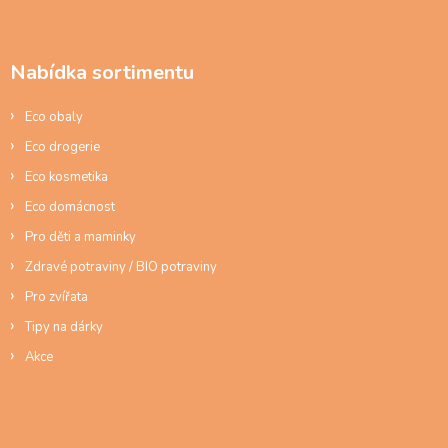
á
p
a
Nabídka sortimentu
t
í
Eco obaly
Eco drogerie
Eco kosmetika
Eco domácnost
Pro děti a maminky
Zdravé potraviny / BIO potraviny
Pro zvířata
Tipy na dárky
Akce