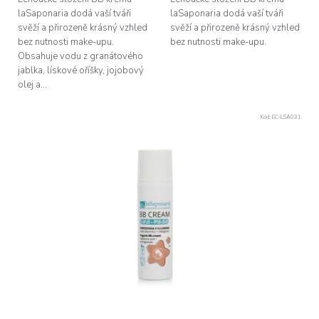
laSaponaria dodá vaší tváři
laSaponaria dodá vaší tváři
svěží a přirozeně krásný vzhled
svěží a přirozeně krásný vzhled
bez nutnosti make-upu.
bez nutnosti make-upu.
Obsahuje vodu z granátového
jablka, lískové oříšky, jojobový
olej a...
Kód:
EC-LSA031