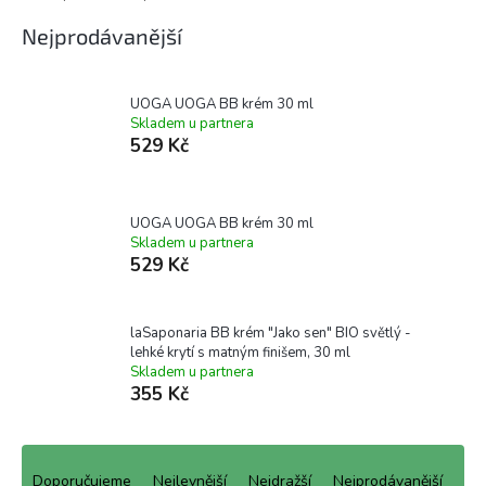
Nejprodávanější
UOGA UOGA BB krém 30 ml
Skladem u partnera
529 Kč
UOGA UOGA BB krém 30 ml
Skladem u partnera
529 Kč
laSaponaria BB krém "Jako sen" BIO světlý -
lehké krytí s matným finišem, 30 ml
Skladem u partnera
355 Kč
Ř
a
Doporučujeme
Nejlevnější
Nejdražší
Nejprodávanější