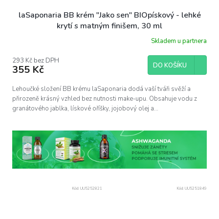
laSaponaria BB krém "Jako sen" BIOpískový - lehké
krytí s matným finišem, 30 ml
Skladem u partnera
293 Kč bez DPH
DO KOŠÍKU
355 Kč
Lehoučké složení BB krému laSaponaria dodá vaší tváři svěží a
přirozeně krásný vzhled bez nutnosti make-upu. Obsahuje vodu z
granátového jablka, lískové oříšky, jojobový olej a...
Kód:
UU5252821
Kód:
UU5251849