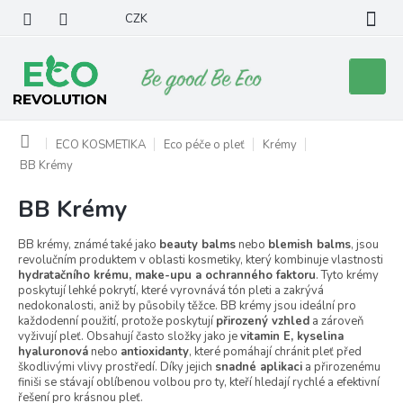
Přejít
CZK
na
obsah
Nákupní
košík
Domů
ECO KOSMETIKA
Eco péče o pleť
Krémy
BB Krémy
BB Krémy
BB krémy, známé také jako
beauty balms
nebo
blemish balms
, jsou
revolučním produktem v oblasti kosmetiky, který kombinuje vlastnosti
hydratačního krému, make-upu a ochranného faktoru
. Tyto krémy
poskytují lehké pokrytí, které vyrovnává tón pleti a zakrývá
nedokonalosti, aniž by působily těžce. BB krémy jsou ideální pro
každodenní použití, protože poskytují
přirozený vzhled
a zároveň
vyživují pleť. Obsahují často složky jako je
vitamin E, kyselina
hyaluronová
nebo
antioxidanty
, které pomáhají chránit pleť před
škodlivými vlivy prostředí. Díky jejich
snadné aplikaci
a přirozenému
finiši se stávají oblíbenou volbou pro ty, kteří hledají rychlé a efektivní
řešení pro krásnou pleť.