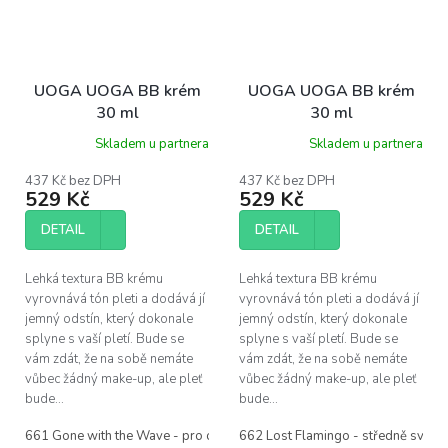
UOGA UOGA BB krém
UOGA UOGA BB krém
30 ml
30 ml
Skladem u partnera
Skladem u partnera
437 Kč bez DPH
437 Kč bez DPH
529 Kč
529 Kč
DETAIL
DETAIL
Lehká textura BB krému
Lehká textura BB krému
vyrovnává tón pleti a dodává jí
vyrovnává tón pleti a dodává jí
jemný odstín, který dokonale
jemný odstín, který dokonale
splyne s vaší pletí. Bude se
splyne s vaší pletí. Bude se
vám zdát, že na sobě nemáte
vám zdát, že na sobě nemáte
vůbec žádný make-up, ale pleť
vůbec žádný make-up, ale pleť
bude...
bude...
661 Gone with the Wave - pro opálenou pokožku
662 Lost Flamingo - středně světl