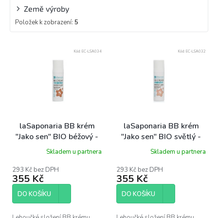
Země výroby
Položek k zobrazení:
5
V
Kód:
EC-LSA034
Kód:
EC-LSA032
ý
p
i
s
p
r
o
laSaponaria BB krém
laSaponaria BB krém
d
"Jako sen" BIO béžový -
"Jako sen" BIO světlý -
u
lehké krytí s matným
lehké krytí s matným
Skladem u partnera
Skladem u partnera
k
finišem, 30 ml
finišem, 30 ml
t
293 Kč bez DPH
293 Kč bez DPH
ů
355 Kč
355 Kč
DO KOŠÍKU
DO KOŠÍKU
Lehoučké složení BB krému
Lehoučké složení BB krému