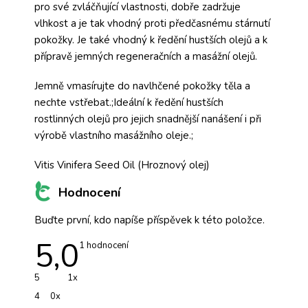
pro své zvláčňující vlastnosti, dobře zadržuje
vlhkost a je tak vhodný proti předčasnému stárnutí
pokožky. Je také vhodný k ředění hustších olejů a k
přípravě jemných regeneračních a masážní olejů.
Jemně vmasírujte do navlhčené pokožky těla a
nechte vstřebat.;Ideální k ředění hustších
rostlinných olejů pro jejich snadnější nanášení i při
výrobě vlastního masážního oleje.;
Vitis Vinifera Seed Oil (Hroznový olej)
Hodnocení
Buďte první, kdo napíše příspěvek k této položce.
5,0
Průměrné
1 hodnocení
hodnocení
produktu
je
5
1x
5,0
z
4
0x
5
hvězdiček.