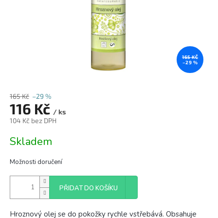
165 KČ
–29 %
165 Kč
–29 %
116 Kč
/ ks
104 Kč bez DPH
Měrná
Skladem
cena:
Možnosti doručení
PŘIDAT DO KOŠÍKU
Hroznový olej se do pokožky rychle vstřebává. Obsahuje