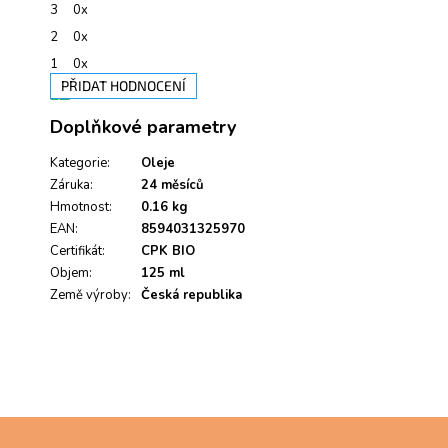
3
0x
2
0x
1
0x
PŘIDAT HODNOCENÍ
V
Doplňkové parametry
ý
p
i
Kategorie
:
Oleje
s
Záruka
:
24 měsíců
h
Hmotnost
:
0.16 kg
o
EAN
:
8594031325970
d
Certifikát
:
CPK BIO
n
Objem
:
125 ml
o
Země výroby
c
:
Česká republika
e
n
í
Z