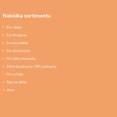
á
p
a
Nabídka sortimentu
t
í
Eco obaly
Eco drogerie
Eco kosmetika
Eco domácnost
Pro děti a maminky
Zdravé potraviny / BIO potraviny
Pro zvířata
Tipy na dárky
Akce