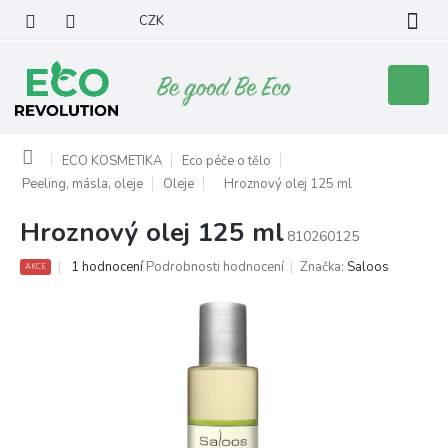
Přejít
CZK
na
obsah
Nákupní
košík
Domů
ECO KOSMETIKA
Eco péče o tělo
Peeling, másla, oleje
Oleje
Hroznový olej 125 ml
Hroznový olej 125 ml
810260125
Průměrné
1 hodnocení
Podrobnosti hodnocení
Značka:
Saloos
AKCE
hodnocení
produktu
je
5,0
z
5
hvězdiček.