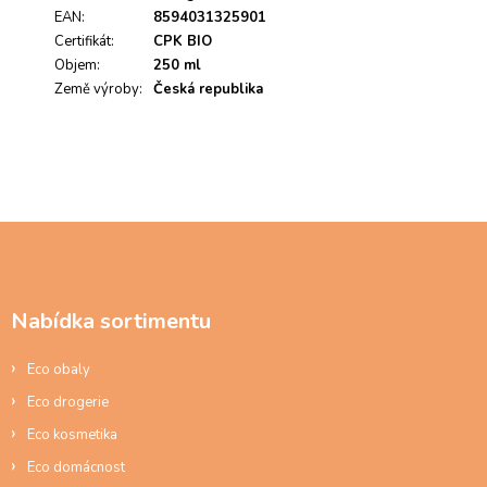
o
EAN
:
8594031325901
d
Certifikát
:
CPK BIO
n
Objem
:
250 ml
o
Země výroby
c
:
Česká republika
e
n
í
Z
á
p
a
Nabídka sortimentu
t
í
Eco obaly
Eco drogerie
Eco kosmetika
Eco domácnost