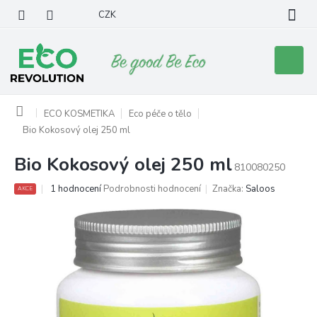
Přejít
CZK
na
obsah
Nákupní
košík
Domů
ECO KOSMETIKA
Eco péče o tělo
Bio Kokosový olej 250 ml
Bio Kokosový olej 250 ml
810080250
Průměrné
1 hodnocení
Podrobnosti hodnocení
Značka:
Saloos
AKCE
hodnocení
produktu
je
5,0
z
5
hvězdiček.