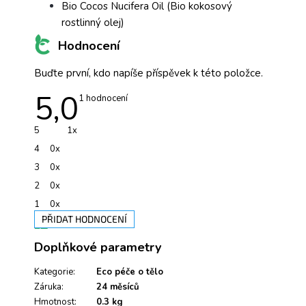
Bio Cocos Nucifera Oil (Bio kokosový
rostlinný olej)
Hodnocení
Buďte první, kdo napíše příspěvek k této položce.
5,0
Průměrné
1 hodnocení
hodnocení
produktu
je
5
1x
5,0
z
4
0x
5
hvězdiček.
3
0x
2
0x
1
0x
PŘIDAT HODNOCENÍ
V
Doplňkové parametry
ý
p
i
Kategorie
:
Eco péče o tělo
s
Záruka
:
24 měsíců
h
Hmotnost
:
0.3 kg