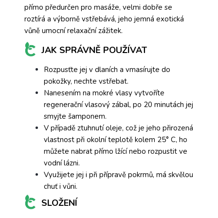
přímo předurčen pro masáže, velmi dobře se
roztírá a výborně vstřebává, jeho jemná exotická
vůně umocní relaxační zážitek.
JAK SPRÁVNĚ POUŽÍVAT
Rozpusťte jej v dlaních a vmasírujte do
pokožky, nechte vstřebat.
Nanesením na mokré vlasy vytvoříte
regenerační vlasový zábal, po 20 minutách jej
smyjte šamponem.
V případě ztuhnutí oleje, což je jeho přirozená
vlastnost při okolní teplotě kolem 25° C, ho
můžete nabrat přímo lžící nebo rozpustit ve
vodní lázni.
Využijete jej i při přípravě pokrmů, má skvělou
chuť i vůni.
SLOŽENÍ