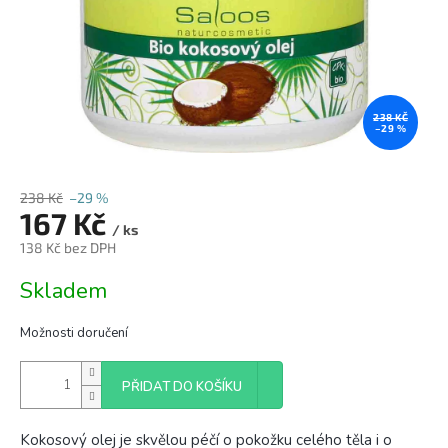
238 KČ
–29 %
238 Kč
–29 %
167 Kč
/ ks
138 Kč bez DPH
Měrná
Skladem
cena:
Možnosti doručení
PŘIDAT DO KOŠÍKU
Kokosový olej je skvělou péčí o pokožku celého těla i o