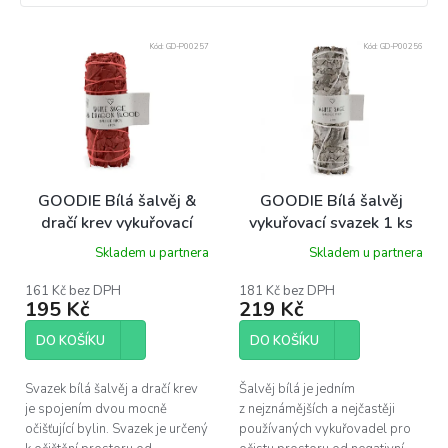
V
Kód:
GD-P00257
Kód:
GD-P00256
ý
p
i
s
p
r
o
GOODIE Bílá šalvěj &
GOODIE Bílá šalvěj
d
dračí krev vykuřovací
vykuřovací svazek 1 ks
u
svazek 1 ks vel. M -
vel. XL - White sage
Skladem u partnera
Skladem u partnera
k
White sage & Dragon's
smudge stick
t
blood smudge stick
161 Kč bez DPH
181 Kč bez DPH
ů
195 Kč
219 Kč
DO KOŠÍKU
DO KOŠÍKU
Svazek bílá šalvěj a dračí krev
Šalvěj bílá je jedním
je spojením dvou mocně
z nejznámějších a nejčastěji
očišťující bylin. Svazek je určený
používaných vykuřovadel pro