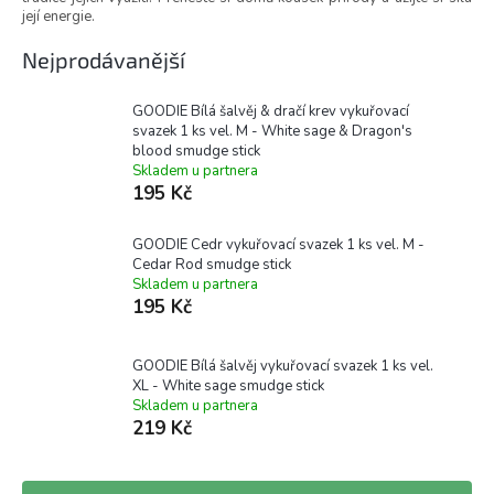
její energie.
Nejprodávanější
GOODIE Bílá šalvěj & dračí krev vykuřovací
svazek 1 ks vel. M - White sage & Dragon's
blood smudge stick
Skladem u partnera
195 Kč
GOODIE Cedr vykuřovací svazek 1 ks vel. M -
Cedar Rod smudge stick
Skladem u partnera
195 Kč
GOODIE Bílá šalvěj vykuřovací svazek 1 ks vel.
XL - White sage smudge stick
Skladem u partnera
219 Kč
Ř