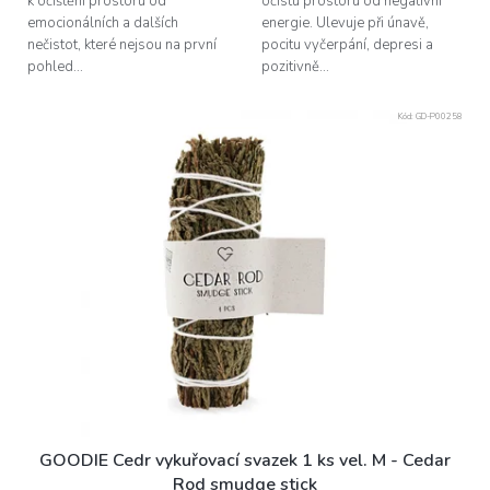
k očištění prostoru od
očistu prostoru od negativní
emocionálních a dalších
energie. Ulevuje při únavě,
nečistot, které nejsou na první
pocitu vyčerpání, depresi a
pohled...
pozitivně...
Kód:
GD-P00258
GOODIE Cedr vykuřovací svazek 1 ks vel. M - Cedar
Rod smudge stick