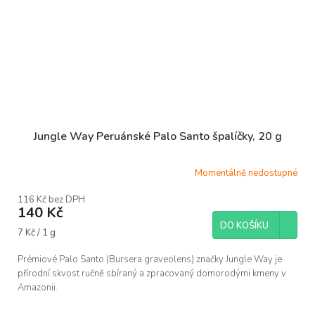
Jungle Way Peruánské Palo Santo špalíčky, 20 g
Momentálně nedostupné
116 Kč bez DPH
140 Kč
DO KOŠÍKU
Měrná
7 Kč / 1 g
cena:
Prémiové Palo Santo (Bursera graveolens) značky Jungle Way je
přírodní skvost ručně sbíraný a zpracovaný domorodými kmeny v
Amazonii.