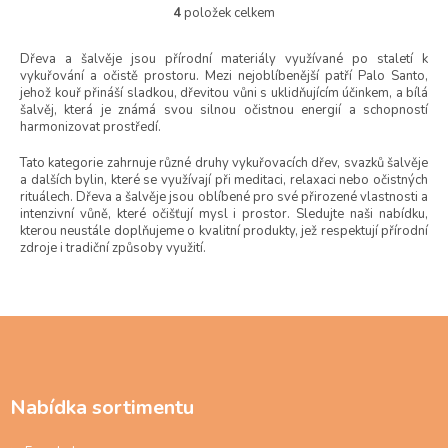
4
položek celkem
O
v
l
Dřeva a šalvěje jsou přírodní materiály využívané po staletí k
vykuřování a očistě prostoru. Mezi nejoblíbenější patří Palo Santo,
á
jehož kouř přináší sladkou, dřevitou vůni s uklidňujícím účinkem, a bílá
d
šalvěj, která je známá svou silnou očistnou energií a schopností
a
harmonizovat prostředí.
c
í
Tato kategorie zahrnuje různé druhy vykuřovacích dřev, svazků šalvěje
p
a dalších bylin, které se využívají při meditaci, relaxaci nebo očistných
r
rituálech. Dřeva a šalvěje jsou oblíbené pro své přirozené vlastnosti a
v
intenzivní vůně, které očišťují mysl i prostor. Sledujte naši nabídku,
k
kterou neustále doplňujeme o kvalitní produkty, jež respektují přírodní
y
zdroje i tradiční způsoby využití.
v
ý
p
Z
i
s
á
u
p
a
Nabídka sortimentu
t
í