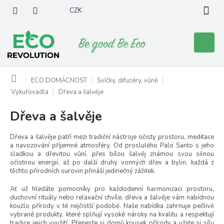
Přejít
CZK
na
obsah
Nákupní
košík
Domů
ECO DOMÁCNOST
Svíčky, difuzéry, vůně
Vykuřovadla
Dřeva a šalvěje
Dřeva a šalvěje
Dřeva a šalvěje patří mezi tradiční nástroje očisty prostoru, meditace
a navozování příjemné atmosféry. Od proslulého Palo Santo s jeho
sladkou a dřevitou vůní, přes bílou šalvěj známou svou silnou
očistnou energií, až po další druhy vonných dřev a bylin, každá z
těchto přírodních surovin přináší jedinečný zážitek.
Ať už hledáte pomocníky pro každodenní harmonizaci prostoru,
duchovní rituály nebo relaxační chvíle, dřeva a šalvěje vám nabídnou
kouzlo přírody v té nejčistší podobě. Naše nabídka zahrnuje pečlivě
vybrané produkty, které splňují vysoké nároky na kvalitu a respektují
tradice jejich využití. Přeneste si domů kousek přírody a užijte si sílu