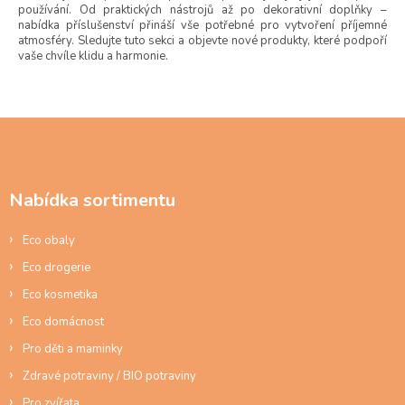
používání. Od praktických nástrojů až po dekorativní doplňky –
nabídka příslušenství přináší vše potřebné pro vytvoření příjemné
atmosféry. Sledujte tuto sekci a objevte nové produkty, které podpoří
vaše chvíle klidu a harmonie.
Z
á
p
a
Nabídka sortimentu
t
í
Eco obaly
Eco drogerie
Eco kosmetika
Eco domácnost
Pro děti a maminky
Zdravé potraviny / BIO potraviny
Pro zvířata