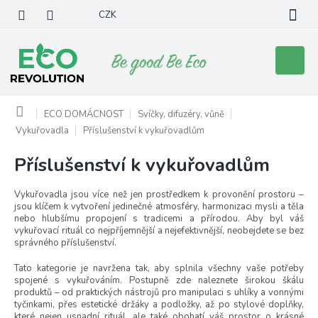
Přejít
CZK
na
obsah
Nákupní
košík
Domů
ECO DOMÁCNOST
Svíčky, difuzéry, vůně
Vykuřovadla
Příslušenství k vykuřovadlům
Příslušenství k vykuřovadlům
Vykuřovadla jsou více než jen prostředkem k provonění prostoru –
jsou klíčem k vytvoření jedinečné atmosféry, harmonizaci mysli a těla
nebo hlubšímu propojení s tradicemi a přírodou. Aby byl váš
vykuřovací rituál co nejpříjemnější a nejefektivnější, neobejdete se bez
správného příslušenství.
Tato kategorie je navržena tak, aby splnila všechny vaše potřeby
spojené s vykuřováním. Postupně zde naleznete širokou škálu
produktů – od praktických nástrojů pro manipulaci s uhlíky a vonnými
tyčinkami, přes estetické držáky a podložky, až po stylové doplňky,
které nejen usnadní rituál, ale také obohatí váš prostor o krásné