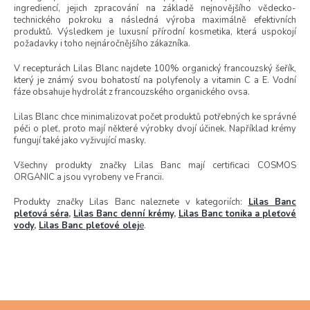
ingrediencí, jejich zpracování na základě nejnovějšího vědecko-
technického pokroku a následná výroba maximálně efektivních
produktů. Výsledkem je luxusní přírodní kosmetika, která uspokojí
požadavky i toho nejnáročnějšího zákazníka.
V recepturách Lilas Blanc najdete 100% organický francouzský šeřík,
který je známý svou bohatostí na polyfenoly a vitamin C a E. Vodní
fáze obsahuje hydrolát z francouzského organického ovsa.
Lilas Blanc chce minimalizovat počet produktů potřebných ke správné
péči o pleť, proto mají některé výrobky dvojí účinek. Například krémy
fungují také jako vyživující masky.
Všechny produkty značky Lilas Banc mají certificaci COSMOS
ORGANIC a jsou vyrobeny ve Francii.
Produkty značky Lilas Banc naleznete v kategoriích:
Lilas Banc
pleťová séra
,
Lilas Banc denní krémy
,
Lilas Banc tonika a pleťové
vody
,
Lilas Banc pleťové olej
e
.
Z