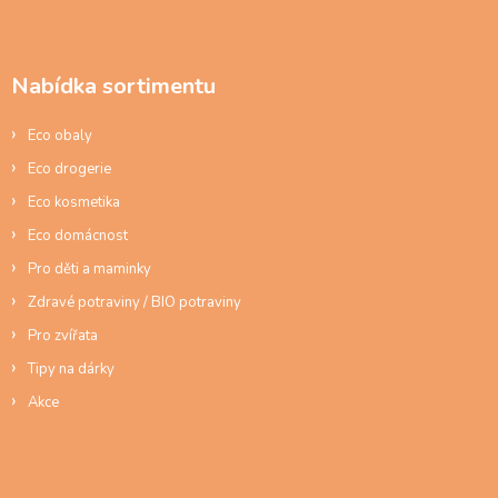
á
p
a
Nabídka sortimentu
t
í
Eco obaly
Eco drogerie
Eco kosmetika
Eco domácnost
Pro děti a maminky
Zdravé potraviny / BIO potraviny
Pro zvířata
Tipy na dárky
Akce