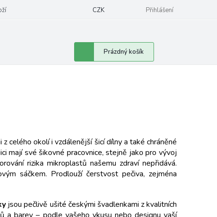
oží
CZK
Přihlášení
Nákupní
Prázdný košík
košík
 celého okolí i vzdálenější šicí dílny a také chráněné
dici mají své šikovné pracovnice, stejně jako pro vývoj
rování rizika mikroplastů našemu zdraví nepřidává.
ovým sáčkem. Prodlouží čerstvost pečiva, zejména
ky
jsou pečlivě ušité českými švadlenkami z kvalitních
rů a barev – podle vašeho vkusu nebo designu vaší