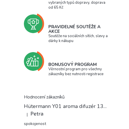
vybraných typů dopravy, doprava
od 65 Kč
PRAVIDELNÉ SOUTĚŽE A
AKCE
Soutěže na sociálních sítích, slevy a
dárky k nákupu
BONUSOVÝ PROGRAM
Věrnostní program pro všechny
zákazníky bez nutnosti registrace
Hodnocení zákazníků
Hütermann Y01 aroma difuzér 130ml světlé dřevo - ultrazvukový, USB.
Petra
|
Hodnocení produktu je 5 z 5 hvězdiček.
spokojenost