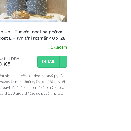
 Up - Funkční obal na pečivo -
kost L + (vnitřní rozměr 40 x 28
Skladem
ěrné
ocení
uktu
Kč bez DPH
DETAIL
0 Kč
ní obal na pečivo – dvouvrstvý pytlík
vazováním na šňůrky.Svrchní část tvoří
diček.
 bavlněná látka s certifikátem Ökotex
ard 100 třída I.Může se použít i pro...
O
v
l
á
d