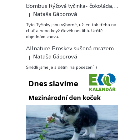
Bombus Rýžová tyčinka- čokoláda, 18 g
Nataša Gáborová
|
Hodnocení produktu je 5 z 5 hvězdiček.
Tyto Tyčinky jsou výborné, už jen tak třeba na
chuť a nebo když člověk nestíhá. Určitě
objednám znovu.
Allnature Broskev sušená mrazem plátky, 15 g
Nataša Gáborová
|
Hodnocení produktu je 5 z 5 hvězdiček.
Snědli jsme je s dětmi na posezení :)