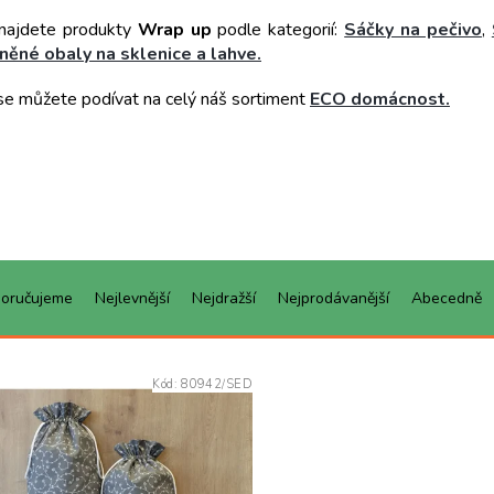
najdete produkty
Wrap up
podle kategorií:
Sáčky na pečivo
,
něné obaly na sklenice a lahve.
se můžete podívat na celý náš sortiment
ECO domácnost
.
oručujeme
Nejlevnější
Nejdražší
Nejprodávanější
Abecedně
Kód:
80942/SED