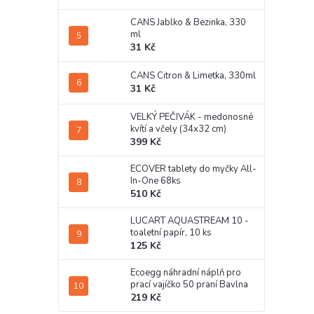
CANS Jablko & Bezinka, 330
ml
31 Kč
CANS Citron & Limetka, 330ml
31 Kč
VELKÝ PEČIVÁK - medonosné
kvítí a včely (34x32 cm)
399 Kč
ECOVER tablety do myčky All-
In-One 68ks
510 Kč
LUCART AQUASTREAM 10 -
toaletní papír, 10 ks
125 Kč
Ecoegg náhradní náplň pro
prací vajíčko 50 praní Bavlna
219 Kč