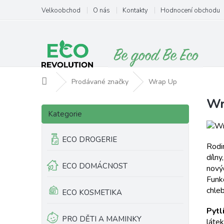
Přejít
Velkoobchod
O nás
Kontakty
Hodnocení obchodu
na
obsah
Domů
Prodávané značky
Wrap Up
Wr
P
V
Přeskočit
o
ý
Kategorie
kategorie
s
p
t
i
ECO DROGERIE
r
s
Rodin
a
p
dílny
ECO DOMÁCNOST
n
r
nový
n
o
Funk
í
d
chle
ECO KOSMETIKA
p
u
P
ytl
a
k
PRO DĚTI A MAMINKY
láte
n
t