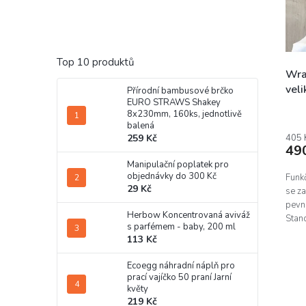
u
k
t
ů
Top 10 produktů
Wrap
veli
Přírodní bambusové brčko
EURO STRAWS Shakey
cm)
Prům
8x230mm, 160ks, jednotlivě
hodn
balená
prod
405 
259 Kč
49
je
5,0
Manipulační poplatek pro
objednávky do 300 Kč
z
Funkč
29 Kč
5
se za
hvěz
pevná
Herbow Koncentrovaná aviváž
Stand
s parfémem - baby, 200 ml
113 Kč
Ecoegg náhradní náplň pro
prací vajíčko 50 praní Jarní
květy
219 Kč