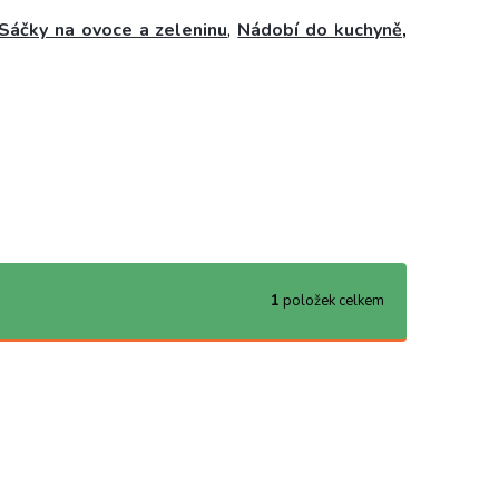
Sáčky na ovoce a zeleninu
,
Nádobí do kuchyně
,
1
položek celkem