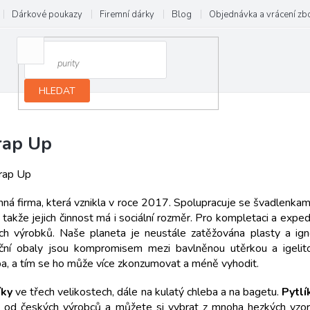
Dárkové poukazy
Firemní dárky
Blog
Objednávka a vrácení zb
HLEDAT
ap Up
ná firma, která vznikla v roce 2017. Spolupracuje se švadlenkami z
, takže jejich činnost má i sociální rozměr. Pro kompletaci a expe
ch výrobků. Naše planeta je neustále zatěžována plasty a igno
ční obaly jsou kompromisem mezi bavlněnou utěrkou a igelit
ba, a tím se ho může více zkonzumovat a méně vyhodit.
íky
ve třech velikostech, dále na kulatý chleba a na bagetu.
Pytlí
k od českých výrobců a můžete si vybrat z mnoha hezkých vzo