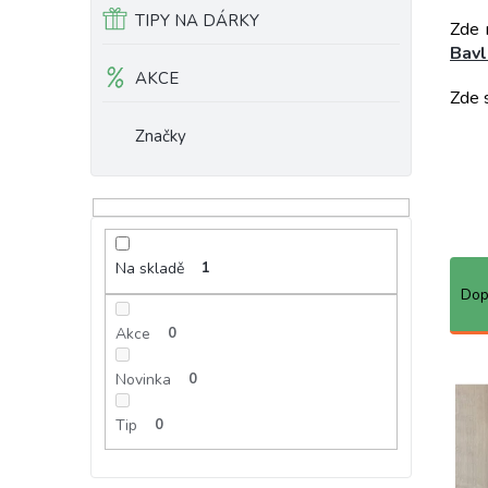
TIPY NA DÁRKY
Zde 
Bavl
AKCE
Zde 
Značky
Ř
Na skladě
1
a
Dop
z
Akce
0
e
n
Novinka
0
í
p
Tip
0
r
o
d