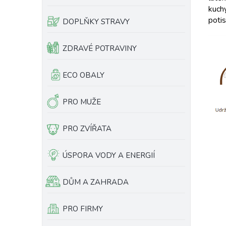
kuch
e
ů
poti
l
DOPLŇKY STRAVY
ZDRAVÉ POTRAVINY
ECO OBALY
PRO MUŽE
PRO ZVÍŘATA
ÚSPORA VODY A ENERGIÍ
DŮM A ZAHRADA
PRO FIRMY