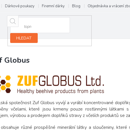
Dárkové poukazy
Firemní dárky
Blog
Objednávka a vrácení zb
HLEDAT
f Globus
lská společnost Zuf Globus vyvíjí a vyrábí koncentrované doplňky 
běny včelami, které jsou krmeny pouze rostlinnými látkami s
em, výrobou a prodejem doplňků stravy z včelích produktů se zabý
obsahuje různé prospěšné minerální látky a sloučeniny, které se