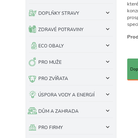
kter
e
ů
konz
l
DOPLŇKY STRAVY
pros
spec
ZDRAVÉ POTRAVINY
Prod
ECO OBALY
Ř
PRO MUŽE
a
Dop
z
PRO ZVÍŘATA
e
n
ÚSPORA VODY A ENERGIÍ
í
p
r
DŮM A ZAHRADA
o
d
PRO FIRMY
u
k