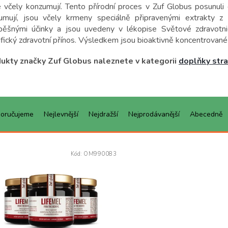
é včely konzumují.
Tento přírodní proces v Zuf Globus posunuli
umují, jsou včely krmeny speciálně připravenými extrakty z 
pěšnými účinky a jsou uvedeny v lékopise Světové zdravotnic
ifický zdravotní přínos. Výsledkem jsou bioaktivně koncentrované
ukty značky Zuf Globus naleznete v kategorii
doplňky stra
oručujeme
Nejlevnější
Nejdražší
Nejprodávanější
Abecedně
Kód:
OM990083