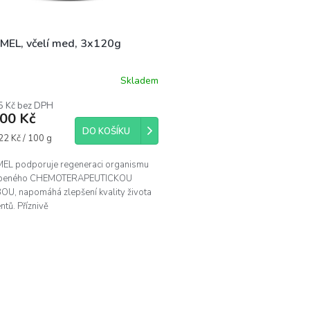
EMEL, včelí med, 3x120g
Skladem
5 Kč bez DPH
500 Kč
DO KOŠÍKU
á
22 Kč / 100 g
MEL podporuje regeneraci organismu
abeného CHEMOTERAPEUTICKOU
OU, napomáhá zlepšení kvality života
ntů. Příznivě
vňuje hodnoty krevního obrazu pacientů
O
v
l
á
d
a