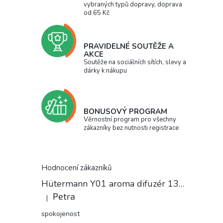
vybraných typů dopravy, doprava
od 65 Kč
PRAVIDELNÉ SOUTĚŽE A
AKCE
Soutěže na sociálních sítích, slevy a
dárky k nákupu
BONUSOVÝ PROGRAM
Věrnostní program pro všechny
zákazníky bez nutnosti registrace
Hodnocení zákazníků
Hütermann Y01 aroma difuzér 130ml světlé dřevo - ultrazvukový, USB.
Petra
|
Hodnocení produktu je 5 z 5 hvězdiček.
spokojenost