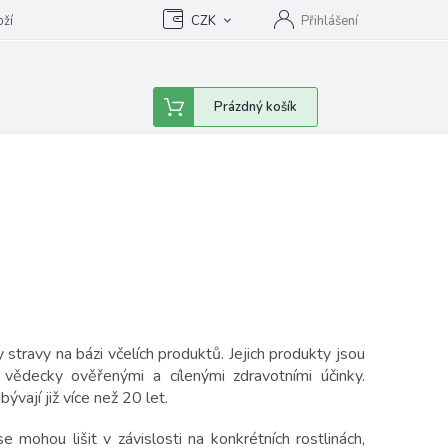
oží
CZK
Přihlášení
Nákupní
Prázdný košík
košík
stravy na bázi včelích produktů. Jejich produkty jsou
 vědecky ověřenými a cílenými zdravotními účinky.
vají již více než 20 let.
 mohou lišit v závislosti na konkrétních rostlinách,