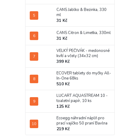
CANS Jablko & Bezinka, 330
ml
31 Kč
CANS Citron & Limetka, 330ml
31 Kč
VELKÝ PEČIVÁK - medonosné
kvítí a včely (34x32 cm)
399 Kč
ECOVER tablety do myčky All-
In-One 68ks
510 Kč
LUCART AQUASTREAM 10 -
toaletní papír, 10 ks
125 Kč
Ecoegg náhradní náplň pro
prací vajíčko 50 praní Bavlna
219 Kč