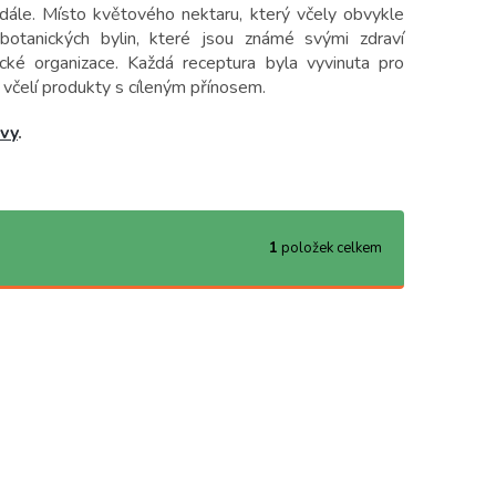
 dále. Místo květového nektaru, který včely obvykle
botanických bylin, které jsou známé svými zdraví
ké organizace. Každá receptura byla vyvinuta pro
 včelí produkty s cíleným přínosem.
vy
.
1
položek celkem