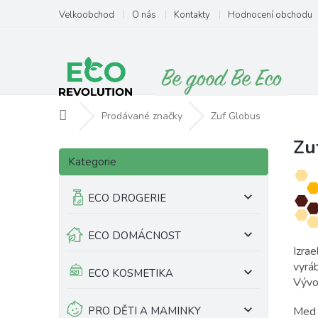
Přejít
Velkoobchod
O nás
Kontakty
Hodnocení obchodu
na
obsah
Domů
Prodávané značky
Zuf Globus
Zu
P
V
Přeskočit
o
ý
Kategorie
kategorie
s
p
t
i
ECO DROGERIE
r
s
a
p
ECO DOMÁCNOST
n
r
Izrae
n
o
vyrá
í
d
ECO KOSMETIKA
Vývoj
p
u
a
k
PRO DĚTI A MAMINKY
Med 
n
t