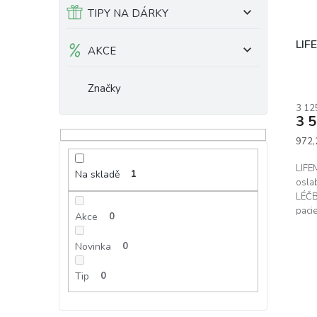
t
TIPY NA DÁRKY
ů
LIF
AKCE
Značky
3 12
3 
Měrn
972,
cena:
LIFE
Na skladě
1
osl
LÉČB
pacie
Akce
0
ovli
s...
Novinka
0
Tip
0