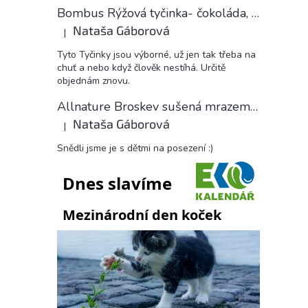
Bombus Rýžová tyčinka- čokoláda, 18 g
Nataša Gáborová
|
Hodnocení produktu je 5 z 5 hvězdiček.
Tyto Tyčinky jsou výborné, už jen tak třeba na
chuť a nebo když člověk nestíhá. Určitě
objednám znovu.
Allnature Broskev sušená mrazem plátky, 15 g
Nataša Gáborová
|
Hodnocení produktu je 5 z 5 hvězdiček.
Snědli jsme je s dětmi na posezení :)