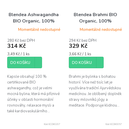
Blendea Ashwagandha
Blendea Brahmi BIO
BIO Organic, 100%
Organic, 100%
rostlinné, 90 kapslí
rostlinné, 90 kapslí
Momentálně nedostupné
Momentálně nedostupné
280 Kč bez DPH
294 Kč bez DPH
314 Kč
329 Kč
Měrná
Měrná
3,49 Kč / 1 ks
3,66 Kč / 1 ks
cena:
cena:
DO KOŠÍKU
DO KOŠÍKU
Kapsle obsahují 100 %
Brahmi je bylinka s bohatou
certifikované BIO
historií. Více než tisíc let je
ashwagandhy, což je velmi
využívána tradiční Ajurvédskou
mocná bylina, která má příznivé
medicínou. Je oblíbený doplněk
účinky v oblasti hormonální
stravy milovníků jógy a
rovnováhy, relaxace mysli a
meditace. Podporuje klidnou...
také kardiovaskulárního...
Kód:
ECO80207
Kód:
ECO80057