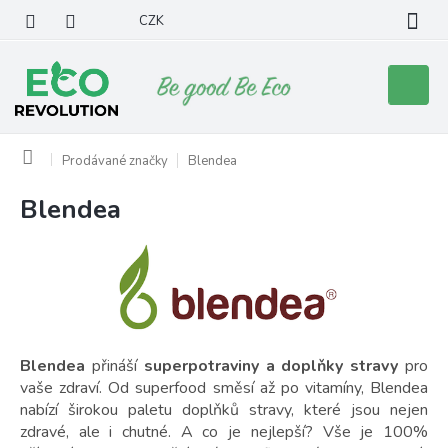
Přejít
CZK
na
obsah
Nákupní
košík
Domů
Prodávané značky
Blendea
Blendea
V
ý
p
i
s
p
r
o
Blendea
přináší
superpotraviny a doplňky stravy
pro
d
vaše zdraví. Od superfood směsí až po vitamíny, Blendea
u
nabízí širokou paletu doplňků stravy, které jsou nejen
k
zdravé, ale i chutné. A co je nejlepší? Vše je 100%