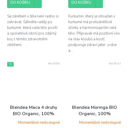
DO KOŠÍKU
DO KOŠÍKU
Se zánětem v těle není radno si
Kurkumin, který je obsažen v
zahrávat. Sáhněte raději po
kurkumě má protizánětlivé
kurkumě, která vaše tělo posílí
účinky a harmonizuje tím celé
a spolehlivě obrní pro zdárný
tělo. Přípravek má pozitivní vliv
boj s těmito zdravotními
na stav kloubů a kostí,
obtížemi.
podporuje zdraví jater, srdce
a...
Kód:
50538
Kód:
50112
TIP
Blendea Maca 4 druhy
Blendea Moringa BIO
BIO Organic, 100%
Organic, 100%
rostlinné, 90 kapslí
rostlinné, 90 kapslí
Momentálně nedostupné
Momentálně nedostupné