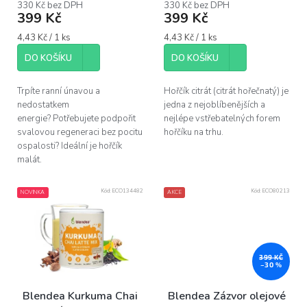
330 Kč bez DPH
330 Kč bez DPH
399 Kč
399 Kč
Měrná
Měrná
4,43 Kč / 1 ks
4,43 Kč / 1 ks
cena:
cena:
DO KOŠÍKU
DO KOŠÍKU
Trpíte ranní únavou a
Hořčík citrát (citrát hořečnatý) je
nedostatkem
jedna z nejoblíbenějších a
energie? Potřebujete podpořit
nejlépe vstřebatelných forem
svalovou regeneraci bez pocitu
hořčíku na trhu.
ospalosti? Ideální je hořčík
malát.
Kód:
ECO134482
Kód:
ECO80213
NOVINKA
AKCE
399 KČ
–30 %
Blendea Kurkuma Chai
Blendea Zázvor olejové