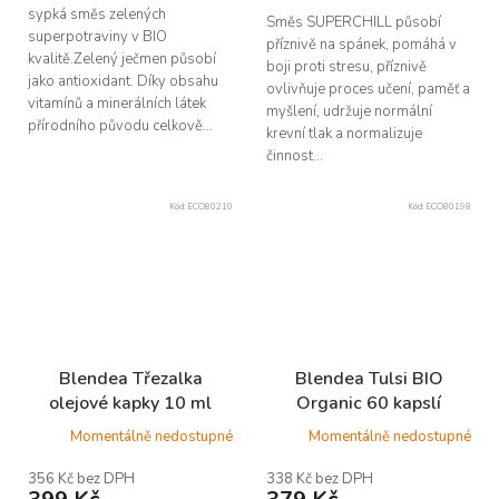
sypká směs zelených
Směs SUPERCHILL působí
superpotraviny v BIO
příznivě na spánek, pomáhá v
kvalitě.Zelený ječmen působí
boji proti stresu, příznivě
jako antioxidant. Díky obsahu
ovlivňuje proces učení, paměť a
vitamínů a minerálních látek
myšlení, udržuje normální
přírodního původu celkově...
krevní tlak a normalizuje
činnost...
Kód:
ECO80210
Kód:
ECO80198
Blendea Třezalka
Blendea Tulsi BIO
olejové kapky 10 ml
Organic 60 kapslí
Momentálně nedostupné
Momentálně nedostupné
356 Kč bez DPH
338 Kč bez DPH