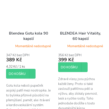
Blendea Gotu kola 90
BLENDEA Hair Vitality,
kapslí
60 kapslí
Momentálně nedostupné
Momentálně nedostupné
347 Kč bez DPH
356 Kč bez DPH
389 Kč
399 Kč
Měrná
4,32 Kč / 1 ks
DO KOŠÍKU
cena:
DO KOŠÍKU
Zdravé vlasy jsou pýchou
každé ženy. Proto si také
Gotu kola neboli pupečník
zaslouží patřičnou péči a
asijský patří mezi nootropika. Je
výživu, aby získaly pevnost,
to bylinka příznivě působící na
lesk a rychle rostly. Toho
přemýšlení, paměť, ale i trávení
jednoduše docílíte s touto
a kardiovaskulární systém.
dvouměsíční kúrou...