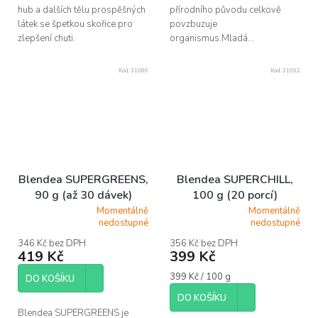
hub a dalších tělu prospěšných
přírodního původu celkově
látek se špetkou skořice pro
povzbuzuje
zlepšení chuti.
organismus.Mladá...
Kód:
31086
Kód:
31092
Blendea SUPERGREENS,
Blendea SUPERCHILL,
90 g (až 30 dávek)
100 g (20 porcí)
Momentálně
Momentálně
Průměrné
Průměrné
nedostupné
nedostupné
hodnocení
hodnocení
produktu
produktu
346 Kč bez DPH
356 Kč bez DPH
419 Kč
399 Kč
je
je
5,0
5,0
Měrná
399 Kč / 100 g
z
z
DO KOŠÍKU
cena:
5
5
DO KOŠÍKU
hvězdiček.
hvězdiček.
Blendea SUPERGREENS je