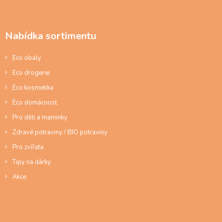
í
í
á
p
p
r
a
v
Nabídka sortimentu
t
k
í
y
Eco obaly
v
ý
Eco drogerie
p
Eco kosmetika
i
s
Eco domácnost
u
Pro děti a maminky
Zdravé potraviny / BIO potraviny
Pro zvířata
Tipy na dárky
Akce