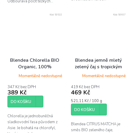
Odbourává pocit těžkých...
Kód:
50532
Kód:
50607
Blendea Chlorella BIO
Blendea jemně mletý
Organic, 100%
zelený čaj s tropickým
rostlinné, 90 kapslí
ovocem CITRUS
Momentálně nedostupné
Momentálně nedostupné
MATCHA, 90 g (30
porcí)
347 Kč bez DPH
419 Kč bez DPH
389 Kč
469 Kč
Měrná
521,11 Kč / 100 g
DO KOŠÍKU
cena:
DO KOŠÍKU
Chlorella je jednobuněčná
sladkovodní řasa původem z
Blendea CITRUS MATCHA je
Asie. Je bohatá na chlorofyl,
směs BIO zeleného čaje,