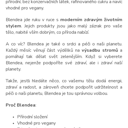
t
přírodní, bez konzervačních látek, rafinovaného cukru a navíc
ů
vhodné pro vegany.
Blendea jde ruku v ruce s
moderním zdravým životním
stylem
. Jejich produkty jsou jako malý zázrak pro vaše
tělo, nabité vším dobrým, co příroda nabízí.
A co víc? Blendea je také o srdci a péči o naši planetu.
Každý měsíc věnují část výdělků na
výsadbu stromů
a
pomáhají tak dělat svět zelenějším. Když si vyberete
Blendea, nejenže podpoříte své zdraví, ale i zdraví naší
planety.
Takže, jestli hledáte něco, co vašemu tělu dodá energii,
zdraví a radost, a zároveň chcete podpořit udržitelnost a
péči o naši planetu, Blendea je tou správnou volbou.
Proč Blendea
:
Přírodní složení
Vhodné pro vegany