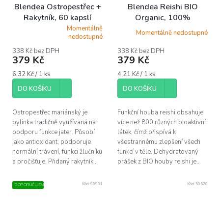
Blendea Ostropestřec +
Blendea Reishi BIO
Rakytník, 60 kapslí
Organic, 100%
rostlinné, 90 kapslí
Momentálně
Momentálně nedostupné
Průměrné
nedostupné
hodnocení
produktu
338 Kč bez DPH
338 Kč bez DPH
379 Kč
379 Kč
je
5,0
Měrná
Měrná
6,32 Kč / 1 ks
4,21 Kč / 1 ks
z
cena:
cena:
5
DO KOŠÍKU
DO KOŠÍKU
hvězdiček.
Ostropestřec mariánský je
Funkční houba reishi obsahuje
bylinka tradičně využívaná na
více než 800 různých bioaktivní
podporu funkce jater. Působí
látek, čímž přispívá k
jako antioxidant, podporuje
všestrannému zlepšení všech
normální trávení, funkci žlučníku
funkcí v těle. Dehydratovaný
a pročišťuje. Přidaný rakytník...
prášek z BIO houby reishi je...
Kód:
99991
Kód:
50520
DOPORUČUJEME