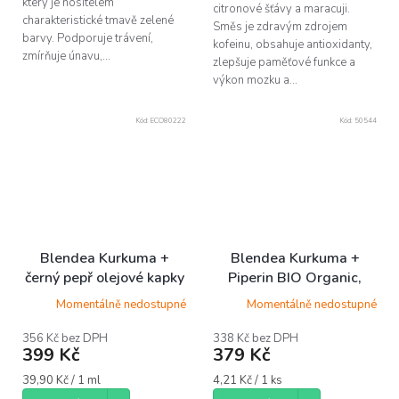
který je nositelem
citronové šťávy a maracuji.
charakteristické tmavě zelené
Směs je zdravým zdrojem
barvy. Podporuje trávení,
kofeinu, obsahuje antioxidanty,
zmírňuje únavu,...
zlepšuje paměťové funkce a
výkon mozku a...
Kód:
ECO80222
Kód:
50544
Blendea Kurkuma +
Blendea Kurkuma +
černý pepř olejové kapky
Piperin BIO Organic,
10 ml
100% rostlinné, 90
Momentálně nedostupné
Momentálně nedostupné
kapslí
356 Kč bez DPH
338 Kč bez DPH
399 Kč
379 Kč
Měrná
Měrná
39,90 Kč / 1 ml
4,21 Kč / 1 ks
cena:
cena: