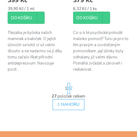
399 Kč
379 Kč
Měrná
Měrná
39,90 Kč / 1 ml
6,32 Kč / 1 ks
cena:
cena:
DO KOŠÍKU
DO KOŠÍKU
Třezalka je bylinka našich
Co si k té psychické pohodě
maminek a babiček. O jejích
malinko pomoct? Tulsi je pro to
účincích se totiž ví už velmi
tím pravým a osvědčeným
dlouho a ne nadarmo se jí díky
pomocníkem, její účinky byly
tomu začalo říkat přírodní
odhaleny již velmi dávno.
antidepresivum. Navozuje
Pomáhá zvládat a zároveň i
pocit...
redukovat...
S
1
2
t
r
27
položek celkem
O
á
v
NAHORU
n
l
k
á
o
d
v
á
a
n
c
Z