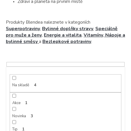
Zdraví a planeta na prvním místě
Produkty Blendea naleznete v kategoriích
Superpotraviny
,
Bylinné doplňky stravy
,
Speciálně
pro muže a ženy
,
Energie a vitalita
,
Vitamíny
,
Nápoje a
bylinné směsy
a
Bezlepkové potraviny
.
Na skladě
4
Akce
1
Novinka
3
Tip
1