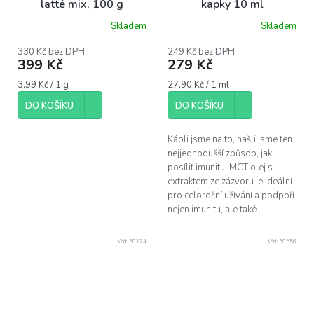
latté mix, 100 g
kapky 10 ml
Skladem
Skladem
Průměrné
hodnocení
produktu
330 Kč bez DPH
249 Kč bez DPH
399 Kč
279 Kč
je
5,0
Měrná
Měrná
3,99 Kč / 1 g
27,90 Kč / 1 ml
z
cena:
cena:
5
DO KOŠÍKU
DO KOŠÍKU
hvězdiček.
Kápli jsme na to, našli jsme ten
nejjednodušší způsob, jak
posílit imunitu. MCT olej s
extraktem ze zázvoru je ideální
pro celoroční užívání a podpoří
nejen imunitu, ale také...
Kód:
50124
Kód:
50556