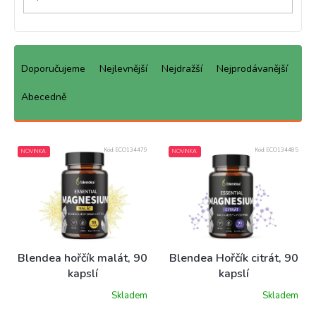
Ř
a
Doporučujeme
Nejlevnější
Nejdražší
Nejprodávanější
z
e
Abecedně
n
í
p
Kód:
ECO134479
Kód:
ECO134485
NOVINKA
NOVINKA
r
o
d
u
k
t
ů
Blendea hořčík malát, 90
Blendea Hořčík citrát, 90
kapslí
kapslí
Skladem
Skladem