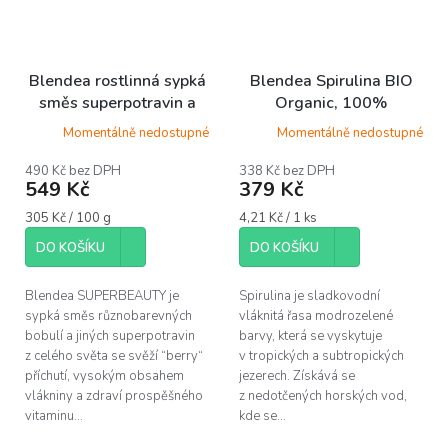
Blendea rostlinná sypká
Blendea Spirulina BIO
směs superpotravin a
Organic, 100%
antioxidantů
rostlinné, 90 kapslí
Momentálně nedostupné
Momentálně nedostupné
SUPERBEAUTY, 180 g
(až 30 porcí)
490 Kč bez DPH
338 Kč bez DPH
549 Kč
379 Kč
Měrná
Měrná
305 Kč / 100 g
4,21 Kč / 1 ks
cena:
cena:
DO KOŠÍKU
DO KOŠÍKU
Blendea SUPERBEAUTY je
Spirulina je sladkovodní
sypká směs různobarevných
vláknitá řasa modrozelené
bobulí a jiných superpotravin
barvy, která se vyskytuje
z celého světa se svěží “berry“
v tropických a subtropických
příchutí, vysokým obsahem
jezerech. Získává se
vlákniny a zdraví prospěšného
z nedotčených horských vod,
vitaminu...
kde se...