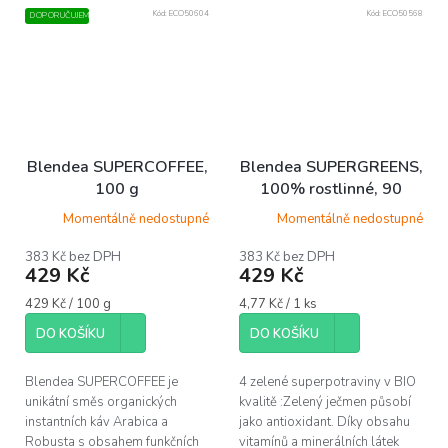
Kód:
ECO50604
Kód:
ECO50568
DOPORUČUJEME
Blendea SUPERCOFFEE,
Blendea SUPERGREENS,
100 g
100% rostlinné, 90
kapslí
Momentálně nedostupné
Momentálně nedostupné
383 Kč bez DPH
383 Kč bez DPH
429 Kč
429 Kč
Měrná
Měrná
429 Kč / 100 g
4,77 Kč / 1 ks
cena:
cena:
DO KOŠÍKU
DO KOŠÍKU
Blendea SUPERCOFFEE je
4 zelené superpotraviny v BIO
unikátní směs organických
kvalitě :Zelený ječmen působí
instantních káv Arabica a
jako antioxidant. Díky obsahu
Robusta s obsahem funkčních
vitamínů a minerálních látek