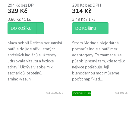
294 Kč bez DPH
280 Kč bez DPH
329 Kč
314 Kč
Měrná
Měrná
3,66 Kč / 1 ks
3,49 Kč / 1 ks
cena:
cena:
DO KOŠÍKU
DO KOŠÍKU
Maca neboli Řeřicha peruánská
Strom Moringa olejodárná
patřila do jídelníčku starých
pochází z Indie a patří mezi
andských indiánů a už tehdy
adaptogeny. To znamená, že
udržovala vitalitu a fyzické
působí přesně tam, kde to tělo
zdraví. Ukrývá v sobě mix
nejvíce potřebuje. Její
sacharidů, proteinů,
blahodárnou moc můžeme
aminokyselin,...
pocítit například...
Kód:
ECO80201
Kód:
50115
DOPORUČUJEME