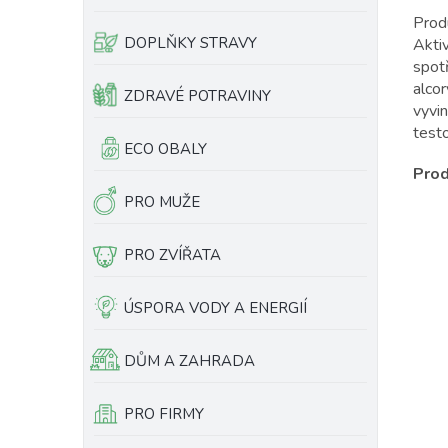
e
Produ
l
DOPLŇKY STRAVY
Akti
spot
alco
ZDRAVÉ POTRAVINY
vyvi
test
ECO OBALY
Prod
PRO MUŽE
PRO ZVÍŘATA
ÚSPORA VODY A ENERGIÍ
DŮM A ZAHRADA
PRO FIRMY