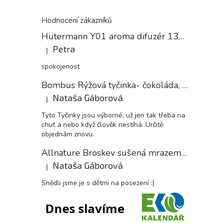
Hodnocení zákazníků
Hütermann Y01 aroma difuzér 130ml světlé dřevo - ultrazvukový, USB.
Petra
|
Hodnocení produktu je 5 z 5 hvězdiček.
spokojenost
Bombus Rýžová tyčinka- čokoláda, 18 g
Nataša Gáborová
|
Hodnocení produktu je 5 z 5 hvězdiček.
Tyto Tyčinky jsou výborné, už jen tak třeba na
chuť a nebo když člověk nestíhá. Určitě
objednám znovu.
Allnature Broskev sušená mrazem plátky, 15 g
Nataša Gáborová
|
Hodnocení produktu je 5 z 5 hvězdiček.
Snědli jsme je s dětmi na posezení :)