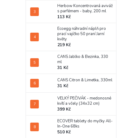
Herbow Koncentrovaná aviváž
s parfémem - baby, 200 ml
113 Kč
Ecoegg náhradní náplň pro
prací vajíčko 50 praní Jarní
květy
219 Kč
CANS Jablko & Bezinka, 330
ml
31 Kč
CANS Citron & Limetka, 330ml
31 Kč
VELKÝ PEČIVÁK - medonosné
kvítí a včely (34x32 cm)
399 Kč
ECOVER tablety do myčky All-
In-One 68ks
510 Kč