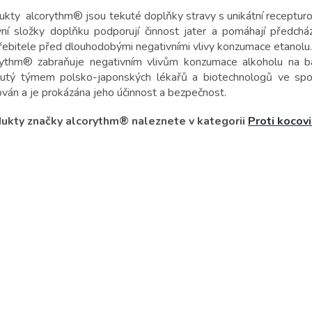
kty alcorythm® jsou tekuté doplňky stravy s unikátní recepturou 
vní složky doplňku podporují činnost jater a pomáhají předch
řebitele před dlouhodobými negativními vlivy konzumace etanolu.
rythm® zabraňuje negativním vlivům konzumace alkoholu na 
nutý týmem polsko-japonských lékařů a biotechnologů ve spo
ován a je prokázána jeho účinnost a bezpečnost.
ukty značky alcorythm® naleznete v kategorii
Proti kocov