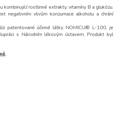
kombinující rostlinné extrakty, vitamíny B a glukózu.
ázet negativním vlivům konzumace alkoholu a chrání
bázi patentované účinné látky NOMICU® L-100, je
lupráci s Národním lékovým ústavem. Produkt byl
ině
.