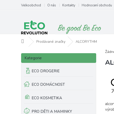
Přejít
Velkoobchod
O nás
Kontakty
Hodnocení obchodu
na
obsah
Domů
Prodávané značky
ALCORYTHM
P
Žádn
Přeskočit
o
Kategorie
kategorie
A
s
t
ECO DROGERIE
r
a
ECO DOMÁCNOST
n
n
í
ECO KOSMETIKA
p
alco
a
výro
PRO DĚTI A MAMINKY
n