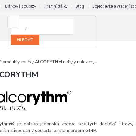
Dárkové poukazy
Firemní dárky
Blog
Objednávka a vrácení zb
HLEDAT
é produkty značky
ALCORYTHM
nebyly nalezeny...
LCORYTHM
rythm® je polsko-japonská značka tekutých doplňků stravy, 
bních závodech v souladu se standardem GMP.