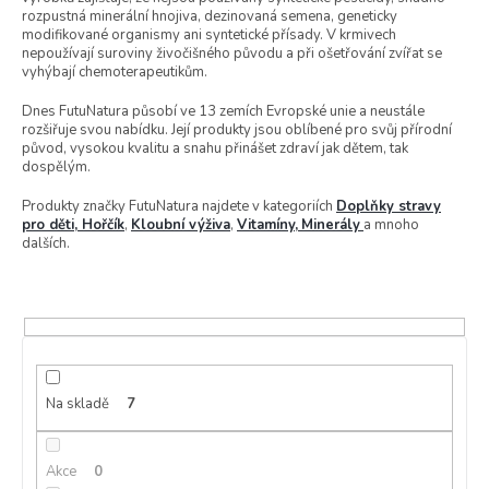
t
rozpustná minerální hnojiva, dezinovaná semena, geneticky
ů
modifikované organismy ani syntetické přísady. V krmivech
nepoužívají suroviny živočišného původu a při ošetřování zvířat se
vyhýbají chemoterapeutikům.
Dnes FutuNatura působí ve 13 zemích Evropské unie a neustále
rozšiřuje svou nabídku. Její produkty jsou oblíbené pro svůj přírodní
původ, vysokou kvalitu a snahu přinášet zdraví jak dětem, tak
dospělým.
Produkty značky FutuNatura najdete v kategoriích
Doplňky stravy
pro děti,
Hořčík
,
Kloubní výživa
,
Vitamíny,
Minerály
a mnoho
dalších.
Na skladě
7
Akce
0