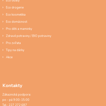
Eco obaly
k
y
Eco drogerie
v
ý
Eco kosmetika
p
Eco domácnost
i
s
Pro děti a maminky
u
Zdravé potraviny / BIO potraviny
Pro zvířata
Tipy na dárky
Akce
Kontakty
Zákaznická podpora:
po - pá 9:00-15:00
Tel.: 227 272 687