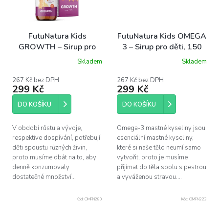
FutuNatura Kids
FutuNatura Kids OMEGA
GROWTH – Sirup pro
3 – Sirup pro děti, 150
děti v období růstu, 150
ml
Skladem
Skladem
ml
267 Kč bez DPH
267 Kč bez DPH
299 Kč
299 Kč
DO KOŠÍKU
DO KOŠÍKU
V období růstu a vývoje,
Omega-3 mastné kyseliny jsou
respektive dospívání, potřebují
esenciální mastné kyseliny,
děti spoustu různých živin,
které si naše tělo neumí samo
proto musíme dbát na to, aby
vytvořit, proto je musíme
denně konzumovaly
přijímat do těla spolu s pestrou
dostatečné množství...
a vyváženou stravou....
Kód:
OMFN280
Kód:
OMFN223