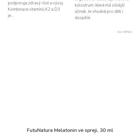
podporuje zdravý růst a vývoj.
kolostrum, které má silnější
Kombinace vitamínů K2 a D3
účinek. Je vhodné pro děti i
je...
dospělé.
Kód:
OMFN81
FutuNatura Melatonin ve spreji, 30 ml