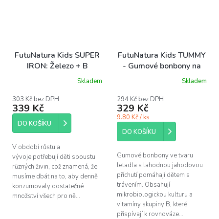
FutuNatura Kids SUPER
FutuNatura Kids TUMMY
IRON: Železo + B
- Gumové bonbony na
vitamíny, sirup pro děti,
podporu trávení pro děti,
Skladem
Skladem
150 ml
30ks
303 Kč bez DPH
294 Kč bez DPH
339 Kč
329 Kč
9.80 Kč / ks
DO KOŠÍKU
DO KOŠÍKU
V období růstu a
Gumové bonbony ve tvaru
vývoje potřebují děti spoustu
letadla s lahodnou jahodovou
různých živin, což znamená, že
příchutí pomáhají dětem s
musíme dbát na to, aby denně
trávením. Obsahují
konzumovaly dostatečné
mikrobiologickou kulturu a
množství všech pro ně...
vitamíny skupiny B, které
přispívají k rovnováze...