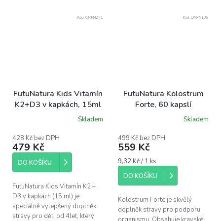
Kód:
OMFN271
Kód:
OMFN109
FutuNatura Kids Vitamín
FutuNatura Kolostrum
K2+D3 v kapkách, 15ml
Forte, 60 kapslí
Skladem
Skladem
428 Kč bez DPH
499 Kč bez DPH
479 Kč
559 Kč
Měrná
9,32 Kč / 1 ks
DO KOŠÍKU
cena:
DO KOŠÍKU
FutuNatura Kids Vitamín K2 +
D3 v kapkách (15 ml) je
Kolostrum Forte je skvělý
speciálně vylepšený doplněk
doplněk stravy pro podporu
stravy pro děti od 4let, který
organismu. Obsahuje kravské