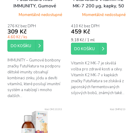
IMMUNITY, Gumové
MK-7 200 µg, kapky, 50
bonbony na podporu
ml
Momentálně nedostupné
Momentálně nedostupné
imunity pro děti, 60ks
276 Kč bez DPH
410 Kč bez DPH
309 Kč
459 Kč
4.60 Kč / ks
Měrná
9,18 Kč / 1 ml
cena:
DO KOŠÍKU
DO KOŠÍKU
IMMUNITY – Gumové bonbony
Vitamín K2 MK-7 je skvělá
značky FutuNatura na podporu
volba pro zdravé kosti a cévy.
dětské imunity obsahují
Vitamín K2 MK-7 v kapkách
kombinaci zinku, jódu a devíti
značky FutuNatura se získává z
vitamínů, které posilují imunitní
japonských fermentovaných
systém a nabízejí i mnoho
sójových bobů, známých také...
dalších...
Kód:
OM110263
Kód:
OMFN219