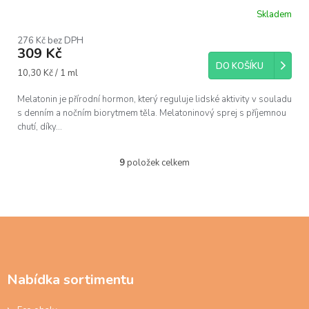
Skladem
276 Kč bez DPH
309 Kč
DO KOŠÍKU
Měrná
10,30 Kč / 1 ml
cena:
Melatonin je přírodní hormon, který reguluje lidské aktivity v souladu
s denním a nočním biorytmem těla. Melatoninový sprej s příjemnou
chutí, díky...
9
položek celkem
O
v
l
á
d
Z
a
á
c
p
í
a
p
Nabídka sortimentu
t
r
í
v