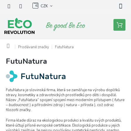
Přejít
CZK
na
obsah
Nákupní
košík
Domů
Prodávané značky
FutuNatura
FutuNatura
V
ý
p
i
s
FutuNatura je slovinská firma, která se zaměřuje na výrobu doplňků
p
stravy, kosmetiky a zdravotnických prostředků pro děti i dospělé.
r
Název „FutuNatura“ spojení spojení mezi moderním přístupem (
future
o
– budoucnost
) a přírodními zdroji (
natura – příroda
), což odraz
filozofii značky.
d
u
Firma klade důraz na ekologickou produkci a kvalitu svých produktů,
k
které účtují přísné evropské certifikace. Ekologická produkce u jejich
výrobků zajišťuje, že nejsou používány syntetické pesticidy, snadno