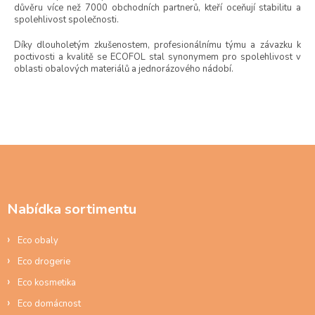
důvěru více než 7000 obchodních partnerů, kteří oceňují stabilitu a
spolehlivost společnosti.
Díky dlouholetým zkušenostem, profesionálnímu týmu a závazku k
poctivosti a kvalitě se ECOFOL stal synonymem pro spolehlivost v
oblasti obalových materiálů a jednorázového nádobí.
Z
á
p
a
Nabídka sortimentu
t
í
Eco obaly
Eco drogerie
Eco kosmetika
Eco domácnost