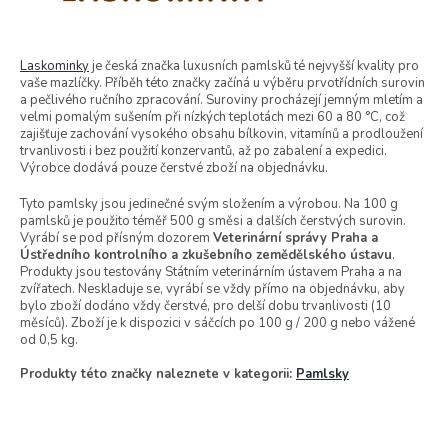
Laskominky
je česká značka luxusních pamlsků té nejvyšší kvality pro
vaše mazlíčky. Příběh této značky začíná u výběru prvotřídních surovin
a pečlivého ručního zpracování. Suroviny procházejí jemným mletím a
velmi pomalým sušením při nízkých teplotách mezi 60 a 80 °C, což
zajišťuje zachování vysokého obsahu bílkovin, vitamínů a prodloužení
trvanlivosti i bez použití konzervantů, až po zabalení a expedici.
Výrobce dodává pouze čerstvé zboží na objednávku.
Tyto pamlsky jsou jedinečné svým složením a výrobou. Na 100 g
pamlsků je použito téměř 500 g směsi a dalších čerstvých surovin.
Vyrábí se pod přísným dozorem
Veterinární správy Praha a
Ústředního kontrolního a zkušebního zemědělského ústavu
.
Produkty jsou testovány Státním veterinárním ústavem Praha a na
zvířatech. Neskladuje se, vyrábí se vždy přímo na objednávku, aby
bylo zboží dodáno vždy čerstvé, pro delší dobu trvanlivosti (10
měsíců). Zboží je k dispozici v sáčcích po 100 g / 200 g nebo vážené
od 0,5 kg.
Produkty této značky naleznete v kategorii:
Pamlsky