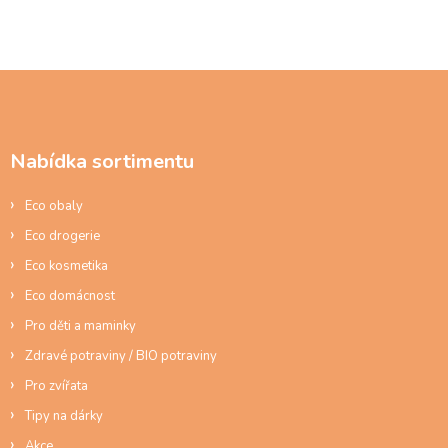
Z
á
p
a
Nabídka sortimentu
t
í
Eco obaly
Eco drogerie
Eco kosmetika
Eco domácnost
Pro děti a maminky
Zdravé potraviny / BIO potraviny
Pro zvířata
Tipy na dárky
Akce