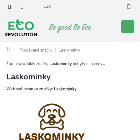
Přejít
CZK
na
obsah
Nákupní
košík
Domů
Prodávané značky
Laskominky
Žádné produkty značky
Laskominky
nebyly nalezeny...
Laskominky
Webová stránka značky:
Laskominky