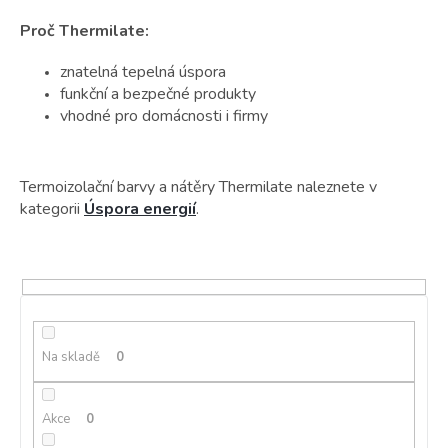
Proč Thermilate:
znatelná tepelná úspora
funkční a bezpečné produkty
vhodné pro domácnosti i firmy
Termoizolační barvy a nátěry Thermilate naleznete v
kategorii
Úspora energií
.
Na skladě
0
Akce
0