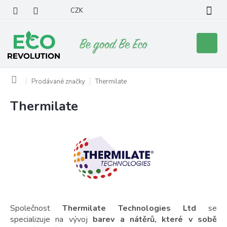
Přejít
CZK
na
obsah
Nákupní
košík
Domů
Prodávané značky
Thermilate
Thermilate
V
ý
p
i
s
p
r
o
d
u
Společnost
Thermilate Technologies Ltd
se
k
specializuje na vývoj
barev a nátěrů, které v sobě