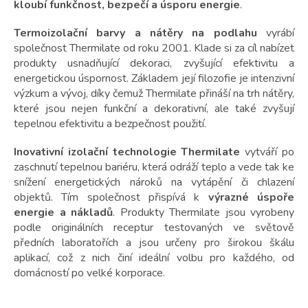
t
kloubí funkčnost, bezpečí a úsporu energie
.
ů
Termoizolační barvy a nátěry
na podlahu
vyrábí
společnost Thermilate od roku 2001. Klade si za cíl nabízet
produkty usnadňující dekoraci, zvyšující efektivitu a
energetickou úspornost. Základem její filozofie je intenzivní
výzkum a vývoj, díky čemuž Thermilate přináší na trh nátěry,
které jsou nejen funkční a dekorativní, ale také zvyšují
tepelnou efektivitu a bezpečnost použití.
Inovativní izolační technologie Thermilate
vytváří po
zaschnutí tepelnou bariéru, která odráží teplo a vede tak ke
snížení energetických nároků na vytápění či chlazení
objektů. Tím společnost přispívá k
výrazné úspoře
energie a nákladů
. Produkty Thermilate jsou vyrobeny
podle originálních receptur testovaných ve světově
předních laboratořích a jsou určeny pro širokou škálu
aplikací, což z nich činí ideální volbu pro každého, od
domácností po velké korporace.