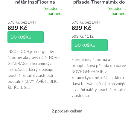
nátěr InsoFloor na
přísada Thermalmix do
podlahy 1l
5l barvy
Skladem u
Skladem u
Průměrné
Průměrné
partnera
partnera
hodnocení
hodnocení
produktu
produktu
578 Kč bez DPH
578 Kč bez DPH
699 Kč
699 Kč
je
je
5,0
5,0
Měrná
699 Kč / 1 ks
z
z
DO KOŠÍKU
cena:
5
5
DO KOŠÍKU
hvězdiček.
hvězdiček.
INSOFLOOR je energeticky
úsporný akrylový nátěr NOVÉ
Energeticky úsporná a
GENERAGE, z keramických
protiplísňová přísada do barev
mikročástic, který zlepšuje
NOVÉ GENERAGE, z
tepelně izolační vlastnosti
keramických mikročástic, která
podlah. !!!NEVYTÁPĚJTE ULICI,
dává barvám, učeným na vnější
ŠETŘETE SI...
a vnitřní nátěry, tepelně izolační
vlastnosti....
2
položek celkem
O
v
l
á