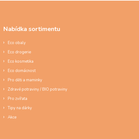
d
Z
a
á
c
p
í
a
p
Nabídka sortimentu
t
r
í
v
Eco obaly
k
y
Eco drogerie
v
ý
Eco kosmetika
p
Eco domácnost
i
s
Pro děti a maminky
u
Zdravé potraviny / BIO potraviny
Pro zvířata
Tipy na dárky
Akce