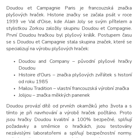
Doudou et Campagnie Paris je francouzská značka
plyšových hraček. Historie značky se začala psát v roce
1999 ve Val d'Oise, kde Alain Joly se svým přítelem a
stylistkou Zorkou založily skupinu Doudou et Compagnie.
První Doudou hračkou byl plyšový králík. Postupem času
se s Doudou et Campagnie stala skupina značek, které se
specializují na výrobu plyšových hraček:
Doudou and Company – původní plyšové hračky
Doudou
Histoire d'Ours – značka plyšových zvířátek s historií
od roku 1985
Mailou Tradition – vlastní francouzská výrobní značka
Jolijou – značka měkkých panenek
Doudou provází dítě od prvních okamžiků jeho života a s
tímto je při navrhování a výrobě hraček počítáno. Proto
jsou hračky Doudou kvalitní a 100% bezpečné, splňují
požadavky a směrnice o hračkách, jsou testovány
nezávislými laboratořemi a splňují bezpečnostní normy.