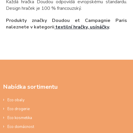
Každá hračka Doudou odpovídá evropskému standardu.
Design hraček je 100 % francouzský.
Produkty značky Doudou et Campagnie Paris
naleznete v kategorii
textilní hračky, usínáčky
.
Z
á
p
a
Nabídka sortimentu
t
í
Eco obaly
Eco drogerie
Eco kosmetika
Eco domácnost