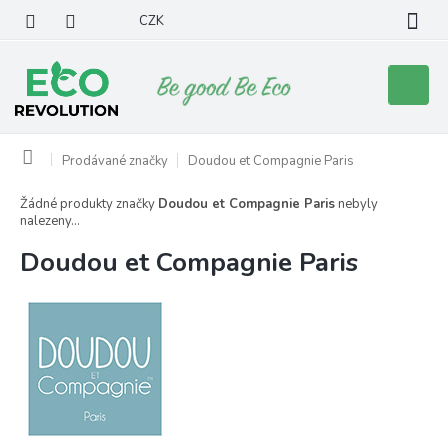
Přejít
CZK
na
obsah
Nákupní
košík
Domů
Prodávané značky
Doudou et Compagnie Paris
Žádné produkty značky
Doudou et Compagnie Paris
nebyly
nalezeny...
Doudou et Compagnie Paris