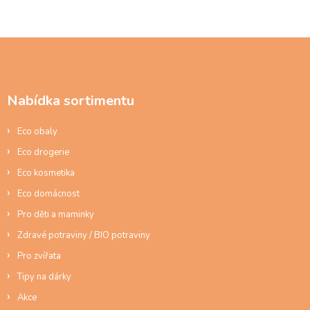
Z
á
p
a
Nabídka sortimentu
t
í
Eco obaly
Eco drogerie
Eco kosmetika
Eco domácnost
Pro děti a maminky
Zdravé potraviny / BIO potraviny
Pro zvířata
Tipy na dárky
Akce