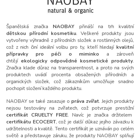
Španělská značka
NAOBAY
přináší na trh kvalitní
dětskou
přírodní kosmetiku
. Veškeré produkty jsou
vytvořeny výhradně z přírodních složek a rostlinných olejů,
což z nich činí ideální volbu pro ty, kteří hledají
kvalitní
přípravky pro péči o miminko
a zároveň
chtějí
ekologicky odpovědné kosmetické produkty
.
Značka klade důraz na transparentnost, a proto na svých
produktech uvádí procenta obsažených přírodních a
organických složek, což zákazníkům umožňuje snadno
pochopit složení každého produktu.
NAOBAY se také zasazuje o
práva zvířat
. Jejich produkty
nejsou testovány na zvířatech, což potvrzuje prestižní
certifikát
CRUELTY FREE
.
Navíc je značka držitelem
certifikátu ECOCERT
, což je další důkaz jejího závazku k
udržitelnosti a kvalitě. Tento certifikát je uznáván po celém
světě a představuje záruku, že produkty NAOBAY splňují