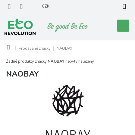
Přejít
CZK
na
obsah
Nákupní
košík
Domů
Prodávané značky
NAOBAY
Žádné produkty značky
NAOBAY
nebyly nalezeny...
NAOBAY