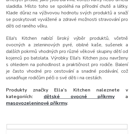
t
ů
sladidla. Místo toho se spoléhá na přírodní chutě a látky.
Klade důraz na výživovou hodnotu svých produktů a snaží
se poskytovat vyvážené a zdravé možnosti stravování pro
děti od raného věku.
Ella's Kitchen nabízí široký výběr produktů, včetně
ovocných a zeleninových pyré, obilné kaše, sušenek a
dalších pokrmů vhodných pro různé věkové skupiny dětí od
kojenců po batolata. Výrobky Ella's Kitchen jsou navrženy
s ohledem na pohodlnost a praktičnost pro rodiče. Balení
je často vhodné pro cestování a snadné podávání, což
usnadňuje rodičům péči o své děti i na cestách.
Produkty značky Ella’s Kitchen naleznete v
kategoriích:
dětské ovocné příkrmy
a
masovozeleninové příkrmy
.