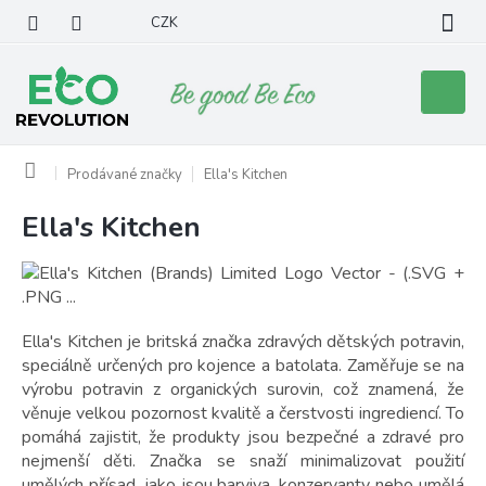
Přejít
CZK
na
obsah
Nákupní
košík
Domů
Prodávané značky
Ella's Kitchen
Ella's Kitchen
V
ý
p
i
s
p
Ella's Kitchen je britská značka zdravých dětských potravin,
r
speciálně určených pro kojence a batolata. Zaměřuje se na
o
výrobu potravin z organických surovin, což znamená, že
d
věnuje velkou pozornost kvalitě a čerstvosti ingrediencí. To
u
pomáhá zajistit, že produkty jsou bezpečné a zdravé pro
k
nejmenší děti. Značka se snaží minimalizovat použití
umělých přísad, jako jsou barviva, konzervanty nebo umělá