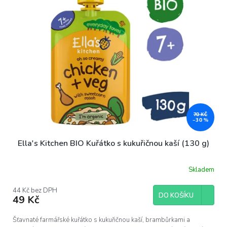
o
d
u
k
t
ů
70 KČ
–30 %
Ella's Kitchen BIO Kuřátko s kukuřičnou kaší (130 g)
Skladem
44 Kč bez DPH
DO KOŠÍKU
49 Kč
Šťavnaté farmářské kuřátko s kukuřičnou kaší, brambůrkami a