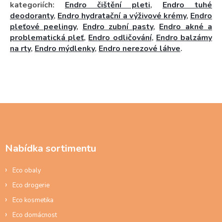
kategoriích:
Endro čištění pleti
,
Endro tuhé
deodoranty
,
Endro hydratační a výživové krémy
,
Endro
pleťové peelingy
,
Endro zubní pasty
,
Endro akné a
problematická pleť
,
Endro odličování
,
Endro balzámy
na rty
,
Endro mýdlenky
,
Endro nerezové láhve
.
Z
á
p
a
Nabídka sortimentu
t
í
Eco obaly
Eco drogerie
Eco kosmetika
Eco domácnost