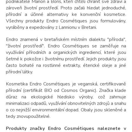
podnikatelé Marion a Boris, kteří chtěli chránit své zdraví a
zároveň životní prostředí. Proto začali hledat jednoduché,
přírodní a účinné alternativy ke konvenční kosmetice.
Všechny produkty Endro Cosmétiques jsou formulovány,
vyráběny a expedovány z Lannionu v Bretani.
Endro znamená v bretaňském místním dialektu "příroda",
"životní prostředí". Endro Cosmétiques se zaměřuje na
využívání přírodních a organických ingrediencí, které jsou
šetrné k pokožce i životnímu prostředí. Jejich produkty jsou
často bohaté na rostlinné extrakty, éterické oleje a jiné
přírodní látky.
Kosmetika Endro Cosmétiques je veganská, certifikovaně
přírodní (certifikát BIO od Cosmos Organic). Značka klade
důraz na ekologické hledisko výroby, což zahrnuje
minimalizaci odpadů, využívání obnovitelných zdrojů a snahu
o co nejnižší environmentální dopad. Obaly jsou skleněné a
tedy znovupoužitelné.
Produkty značky Endro Cosmétiques naleznete v