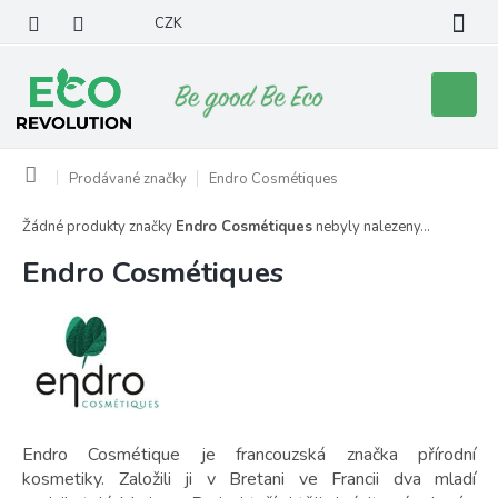
Přejít
CZK
na
obsah
Nákupní
košík
Domů
Prodávané značky
Endro Cosmétiques
Žádné produkty značky
Endro Cosmétiques
nebyly nalezeny...
Endro Cosmétiques
Endro Cosmétique je francouzská značka přírodní
kosmetiky. Založili ji v Bretani ve Francii dva mladí