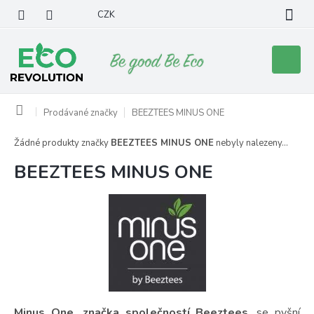
Přejít
CZK
na
obsah
Nákupní
košík
Domů
Prodávané značky
BEEZTEES MINUS ONE
Žádné produkty značky
BEEZTEES MINUS ONE
nebyly nalezeny...
BEEZTEES MINUS ONE
Minus One, značka společností Beeztees
, se pyšní