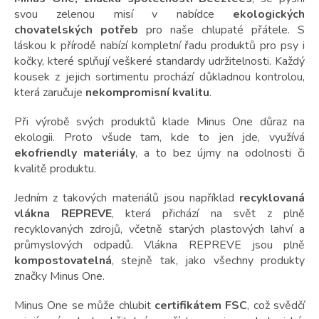
svou zelenou misí v nabídce
ekologických
chovatelských potřeb
pro naše chlupaté přátele. S
láskou k přírodě nabízí kompletní řadu produktů pro psy i
kočky, které splňují veškeré standardy udržitelnosti. Každý
kousek z jejich sortimentu prochází důkladnou kontrolou,
která zaručuje
nekompromisní kvalitu
.
Při výrobě svých produktů klade Minus One důraz na
ekologii. Proto všude tam, kde to jen jde, využívá
ekofriendly materiály
, a to bez újmy na odolnosti či
kvalitě produktu.
Jedním z takových materiálů jsou například
recyklovaná
vlákna REPREVE
, která přichází na svět z plně
recyklovaných zdrojů, včetně starých plastových lahví a
průmyslových odpadů. Vlákna REPREVE jsou plně
kompostovatelná
, stejně tak, jako všechny produkty
značky Minus One.
Minus One se může chlubit
certifikátem FSC
, což svědčí