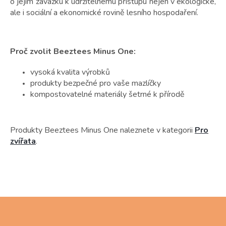
o jejím závazku k udržitelnému přístupu nejen v ekologické,
ale i sociální a ekonomické rovině lesního hospodaření.
Proč zvolit Beeztees Minus One:
vysoká kvalita výrobků
produkty bezpečné pro vaše mazlíčky
kompostovatelné materiály šetrné k přírodě
Produkty Beeztees Minus One naleznete v kategorii
Pro
zvířata
.
Z
á
p