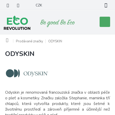
Přejít
CZK
na
obsah
Nákupní
košík
Domů
Prodávané značky
ODYSKIN
ODYSKIN
V
ý
p
i
s
p
r
o
Odyskin je renomovaná francouzská značka v oblasti péče
d
o pleť a kosmetiky. Značku založila Stephanie, maminka tří
u
chlapců, která vytvořila produkty, které jsou šetrné k
k
životnímu prostředí a zároveň příjemné a účinnější než