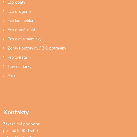
Eco obaly
k
y
Eco drogerie
v
ý
Eco kosmetika
p
Eco domácnost
i
s
Pro děti a maminky
u
Zdravé potraviny / BIO potraviny
Pro zvířata
Tipy na dárky
Akce
Kontakty
Zákaznická podpora:
po - pá 9:00-15:00