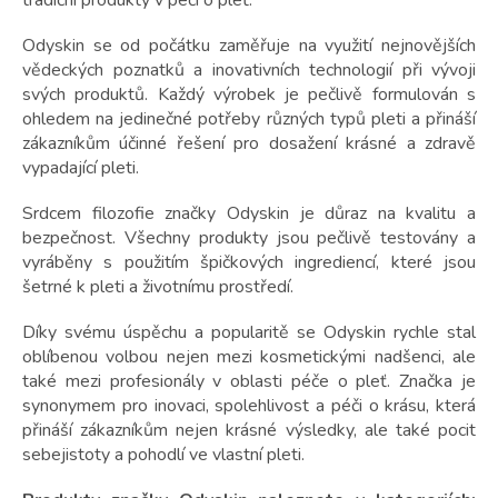
t
tradiční produkty v péči o pleť.
ů
Odyskin se od počátku zaměřuje na využití nejnovějších
vědeckých poznatků a inovativních technologií při vývoji
svých produktů. Každý výrobek je pečlivě formulován s
ohledem na jedinečné potřeby různých typů pleti a přináší
zákazníkům účinné řešení pro dosažení krásné a zdravě
vypadající pleti.
Srdcem filozofie značky Odyskin je důraz na kvalitu a
bezpečnost. Všechny produkty jsou pečlivě testovány a
vyráběny s použitím špičkových ingrediencí, které jsou
šetrné k pleti a životnímu prostředí.
Díky svému úspěchu a popularitě se Odyskin rychle stal
oblíbenou volbou nejen mezi kosmetickými nadšenci, ale
také mezi profesionály v oblasti péče o pleť. Značka je
synonymem pro inovaci, spolehlivost a péči o krásu, která
přináší zákazníkům nejen krásné výsledky, ale také pocit
sebejistoty a pohodlí ve vlastní pleti.