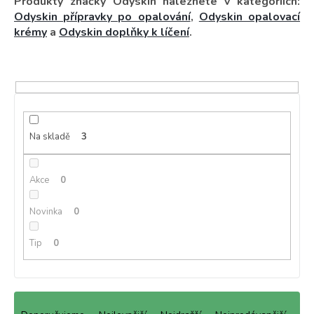
Produkty značky Odyskin naleznete v kategoriích:
Odyskin přípravky po opalování
,
Odyskin opalovací
krémy
a
Odyskin doplňky k líčení
.
Na skladě
3
Akce
0
Novinka
0
Tip
0
Ř