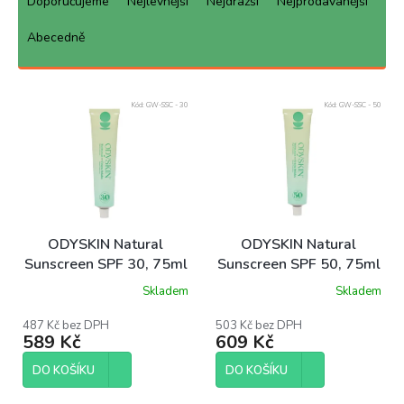
a
Doporučujeme
Nejlevnější
Nejdražší
Nejprodávanější
z
e
Abecedně
n
í
p
Kód:
GW-SSC - 30
Kód:
GW-SSC - 50
r
o
d
u
k
t
ů
ODYSKIN Natural
ODYSKIN Natural
Sunscreen SPF 30, 75ml
Sunscreen SPF 50, 75ml
Skladem
Skladem
487 Kč bez DPH
503 Kč bez DPH
589 Kč
609 Kč
DO KOŠÍKU
DO KOŠÍKU