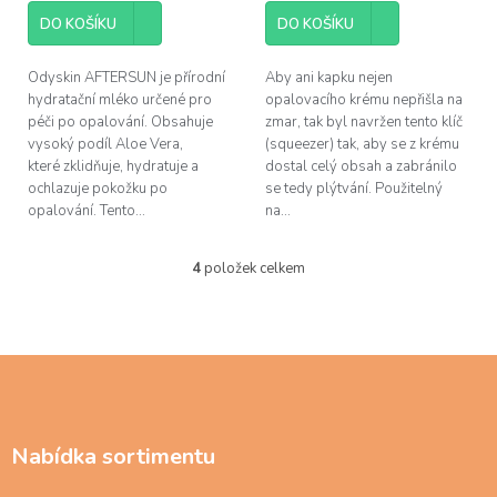
DO KOŠÍKU
DO KOŠÍKU
Odyskin AFTERSUN je přírodní
Aby ani kapku nejen
hydratační mléko určené pro
opalovacího krému nepřišla na
péči po opalování. Obsahuje
zmar, tak byl navržen tento klíč
vysoký podíl Aloe Vera,
(squeezer) tak, aby se z krému
které zklidňuje, hydratuje a
dostal celý obsah a zabránilo
ochlazuje pokožku po
se tedy plýtvání. Použitelný
opalování. Tento...
na...
4
položek celkem
O
v
l
á
d
Z
a
á
c
p
í
a
p
Nabídka sortimentu
t
r
í
v