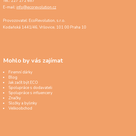
Tel.: 227 272 687
E-mail:
info@ecorevolution.cz
Provozovatel: EcoRevolution, s.r.o.
Kodaňská 1441/46, Vršovice, 101 00 Praha 10
Mohlo by vás zajímat
Firemní dárky
Blog
Jak začít být ECO
Spolupráce s dodavateli
Spolupráce s influencery
Značky
Složky a bylinky
Velkoobchod