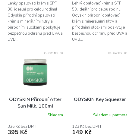
Lehký opalovací krém s SPF
Lehký opalovací krém s SPF
30, ideální pro celou rodinu!
50, ideální pro celou rodinu!
Odyskin přírodní opalovací
Odyskin přírodní opalovací
krém s minerálními filtry a
krém s minerálními filtry a
přírodními složkami poskytuje
přírodními složkami poskytuje
bezpečnou ochranu před UVA a
bezpečnou ochranu před UVA a
UVB...
UVB...
Kód:
GW-AFS - 00
Kód:
GW-KEY - 00
ODYSKIN Přírodní After
ODYSKIN Key Squeezer
Sun Milk, 100ml
Skladem
Skladem u partnera
326 Kč bez DPH
123 Kč bez DPH
395 Kč
149 Kč