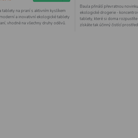
Baula přináší převratnou novinku
 tablety na praní s aktivním kyslíkem
ekologické drogerie - koncentr
moderní a inovativní ekologické tablety
tablety, které si doma rozpustít
raní, vhodné na všechny druhy oděvů.
získáte tak účinný čistící prostře
O
v
l
á
d
a
c
í
p
r
v
k
y
v
ý
p
i