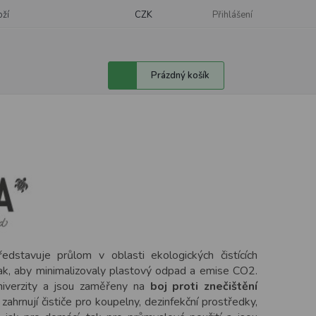
oží
CZK
Přihlášení
Nákupní
Prázdný košík
košík
dstavuje průlom v oblasti ekologických čistících
tak, aby minimalizovaly plastový odpad a emise CO2.
niverzity a jsou zaměřeny na
boj proti znečištění
zahrnují čističe pro koupelny, dezinfekční prostředky,