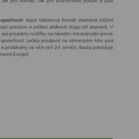
é jak pro domácí, tak pro průmyslové použití a jsou
bezpečnost
. Jejich tabletový formát znamená snížení
aci prostoru a snížení uhlíkové stopy při dopravě. V
ejí produkty rozšířily na národní i mezinárodní úrovni.
společnost začala prodávat na německém trhu pod
 a prodávány ve více než 24 zemích. Baula pokračuje
everní Evropě.