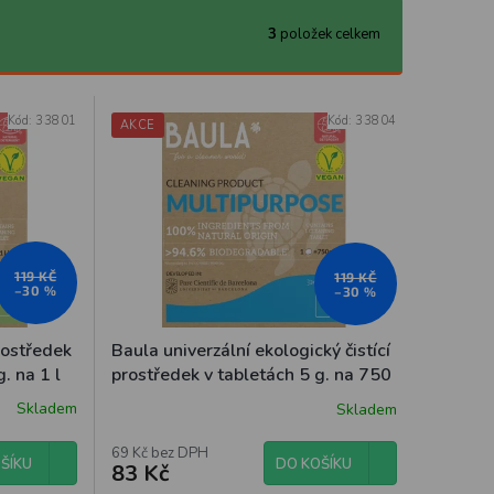
3
položek celkem
Kód:
33801
Kód:
33804
AKCE
119 KČ
119 KČ
–30 %
–30 %
prostředek
Baula univerzální ekologický čistící
. na 1 l
prostředek v tabletách 5 g. na 750
ml čisticího prostředku
Skladem
Skladem
69 Kč bez DPH
ŠÍKU
DO KOŠÍKU
83 Kč