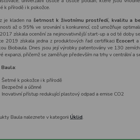
šťovače, univerzální čističe a čističe podlah, které jsou vhodn
é k přírodě i k pokožce.
z je kladen na
šetrnost k životnímu prostředí, kvalitu a 
nosti až o 95% ve srovnání s konkurencí, což umožňuje optimaliz
2017 získala ocenění za nejinovativnější start-up a od té doby se j
ce 2019 získala jedna z produktových řad certifikaci
Ecocert
a 
kou Biobaula. Dnes jsou její výrobky patentovány ve 130 zemích
é expanzi, přičemž se zaměřuje především na trhy v centrální a s
 Baula
:
Šetrné k pokožce i k přírodě
Bezpečné a účinné
Inovativní přístup redukující plastový odpad a emise CO2
ukty Baula naleznete v kategorii
Úklid
.