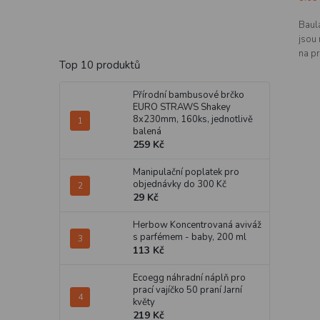
Baula
jsou 
na p
Top 10 produktů
Přírodní bambusové brčko
EURO STRAWS Shakey
8x230mm, 160ks, jednotlivě
balená
259 Kč
Manipulační poplatek pro
objednávky do 300 Kč
29 Kč
Herbow Koncentrovaná aviváž
s parfémem - baby, 200 ml
113 Kč
Ecoegg náhradní náplň pro
prací vajíčko 50 praní Jarní
květy
219 Kč