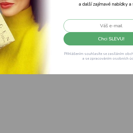
a další zajímavé nabídky a
Chci SLEVU!
Přihlášením souhlasíte se zasíláním obc
a se zpracováním osobních úd