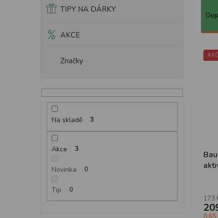
Ř
TIPY NA DÁRKY
a
Dop
z
e
AKCE
n
í
AK
Značky
p
r
o
d
u
Na skladě
3
k
t
ů
Akce
3
Baul
akt
Novinka
0
Tip
0
173 
20
8.65 