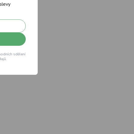
 slevy
hodních sdělení
ajů.