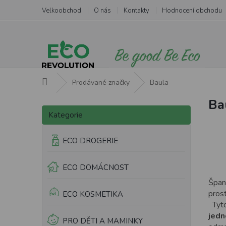
Přejít
Velkoobchod
O nás
Kontakty
Hodnocení obchodu
na
obsah
Domů
Prodávané značky
Baula
Ba
P
V
Přeskočit
o
ý
Kategorie
kategorie
s
p
t
i
ECO DROGERIE
r
s
a
p
ECO DOMÁCNOST
n
r
n
o
Špan
í
d
pros
ECO KOSMETIKA
p
u
Tyto
a
k
jedn
PRO DĚTI A MAMINKY
n
t