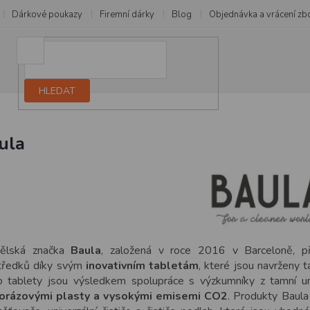
Dárkové poukazy
Firemní dárky
Blog
Objednávka a vrácení zb
HLEDAT
ula
ělská značka
Baula
, založená v roce 2016 v Barceloně, pře
tředků díky svým
inovativním tabletám
, které jsou navrženy 
 tablety jsou výsledkem spolupráce s výzkumníky z tamní u
orázovými plasty a vysokými emisemi CO2
. Produkty Baula 