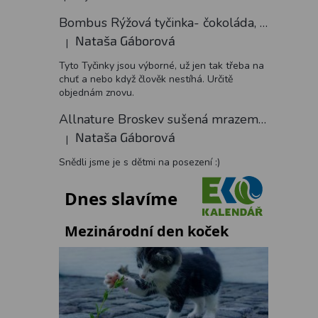
Bombus Rýžová tyčinka- čokoláda, 18 g
Nataša Gáborová
|
Hodnocení produktu je 5 z 5 hvězdiček.
Tyto Tyčinky jsou výborné, už jen tak třeba na
chuť a nebo když člověk nestíhá. Určitě
objednám znovu.
Allnature Broskev sušená mrazem plátky, 15 g
Nataša Gáborová
|
Hodnocení produktu je 5 z 5 hvězdiček.
Snědli jsme je s dětmi na posezení :)