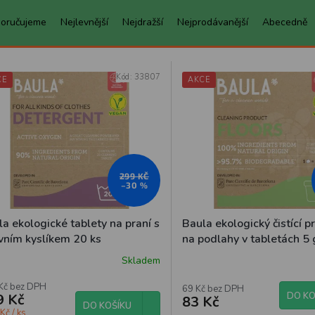
oručujeme
Nejlevnější
Nejdražší
Nejprodávanější
Abecedně
Kód:
33807
CE
AKCE
299 KČ
–30 %
a ekologické tablety na praní s
Baula ekologický čistící 
ivním kyslíkem 20 ks
na podlahy v tabletách 5 g
čistícího přípravku
Skladem
Kč bez DPH
69 Kč bez DPH
DO KO
9 Kč
83 Kč
DO KOŠÍKU
Kč / ks