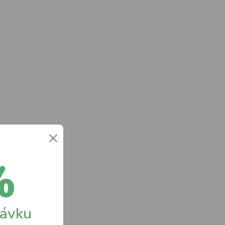
×
%
návku