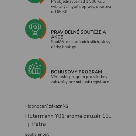
Při objednávce nad 1 500 Kč u
vybraných typů dopravy, doprava
od 65 Kč
PRAVIDELNÉ SOUTĚŽE A
AKCE
Soutěže na sociálních sítích, slevy a
dárky k nákupu
BONUSOVÝ PROGRAM
Věrnostní program pro všechny
zákazníky bez nutnosti registrace
Hodnocení zákazníků
Hütermann Y01 aroma difuzér 130ml světlé dřevo - ultrazvukový, USB.
Petra
|
Hodnocení produktu je 5 z 5 hvězdiček.
spokojenost