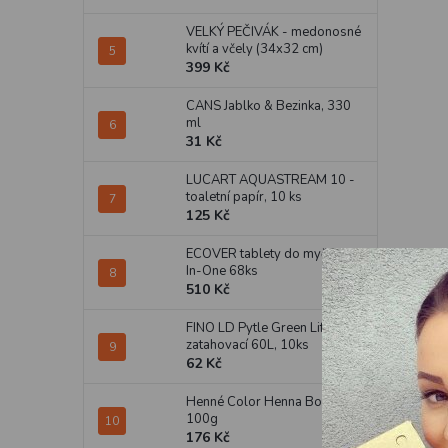
VELKÝ PEČIVÁK - medonosné
kvítí a včely (34x32 cm)
399 Kč
CANS Jablko & Bezinka, 330
ml
31 Kč
LUCART AQUASTREAM 10 -
toaletní papír, 10 ks
125 Kč
ECOVER tablety do myčky All-
In-One 68ks
510 Kč
FINO LD Pytle Green Life
zatahovací 60L, 10ks
62 Kč
Henné Color Henna Bordó,
100g
176 Kč