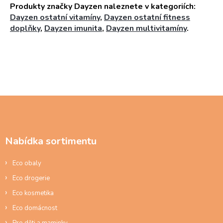
Produkty značky Dayzen naleznete v kategoriích:
Dayzen ostatní vitamíny
,
Dayzen ostatní fitness
doplňky
,
Dayzen imunita
,
Dayzen multivitamíny
.
Z
á
p
a
Nabídka sortimentu
t
í
Eco obaly
Eco drogerie
Eco kosmetika
Eco domácnost
Pro děti a maminky