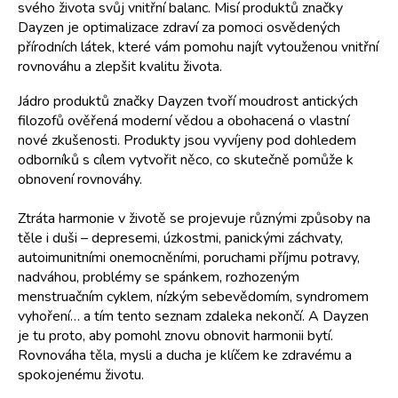
svého života svůj vnitřní balanc. Misí produktů značky
Dayzen je optimalizace zdraví za pomoci osvědených
přírodních látek, které vám pomohu najít vytouženou vnitřní
rovnováhu a zlepšit kvalitu života.
Jádro produktů značky Dayzen tvoří moudrost antických
filozofů ověřená moderní vědou a obohacená o vlastní
nové zkušenosti. Produkty jsou vyvíjeny pod dohledem
odborníků s cílem vytvořit něco, co skutečně pomůže k
obnovení rovnováhy.
Ztráta harmonie v životě se projevuje různými způsoby na
těle i duši – depresemi, úzkostmi, panickými záchvaty,
autoimunitními onemocněními, poruchami příjmu potravy,
nadváhou, problémy se spánkem, rozhozeným
menstruačním cyklem, nízkým sebevědomím, syndromem
vyhoření… a tím tento seznam zdaleka nekončí. A Dayzen
je tu proto, aby pomohl znovu obnovit harmonii bytí.
Rovnováha těla, mysli a ducha je klíčem ke zdravému a
spokojenému životu.