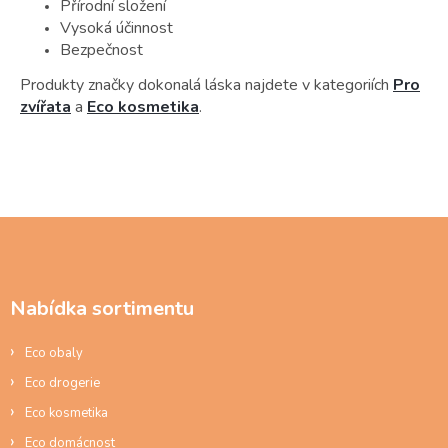
Přírodní složení
Vysoká účinnost
Bezpečnost
Produkty značky dokonalá láska najdete v kategoriích
Pro
zvířata
a
Eco kosmetika
.
Z
á
p
a
Nabídka sortimentu
t
í
Eco obaly
Eco drogerie
Eco kosmetika
Eco domácnost