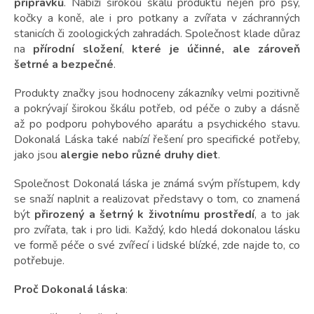
přípravků
. Nabízí širokou škálu produktů nejen pro psy,
kočky a koně, ale i pro potkany a zvířata v záchranných
stanicích či zoologických zahradách. Společnost klade důraz
na
přírodní složení
,
které je účinné, ale zároveň
šetrné a bezpečné
.
Produkty značky jsou hodnoceny zákazníky velmi pozitivně
a pokrývají širokou škálu potřeb, od péče o zuby a dásně
až po podporu pohybového aparátu a psychického stavu.
Dokonalá Láska také nabízí řešení pro specifické potřeby,
jako jsou
alergie nebo různé druhy diet
.
Společnost Dokonalá láska je známá svým přístupem, kdy
se snaží naplnit a realizovat představy o tom, co znamená
být
přirozený a šetrný k životnímu prostředí
, a to jak
pro zvířata, tak i pro lidi. Každý, kdo hledá dokonalou lásku
ve formě péče o své zvířecí i lidské blízké, zde najde to, co
potřebuje.
Proč Dokonalá láska
: