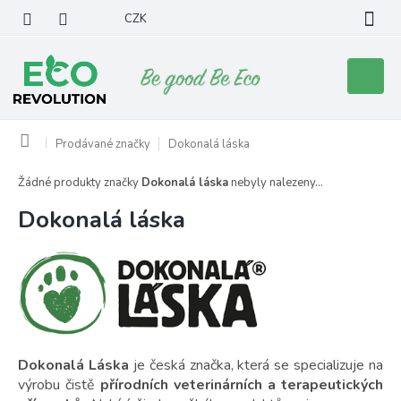
Přejít
CZK
na
obsah
Nákupní
košík
Domů
Prodávané značky
Dokonalá láska
Žádné produkty značky
Dokonalá láska
nebyly nalezeny...
Dokonalá láska
Dokonalá Láska
je česká značka, která se specializuje na
výrobu čistě
přírodních veterinárních a terapeutických