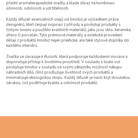
přední aromaterapeutické značky a klade důraz na kombinaci
účinnosti, odolnosti a udržitelnosti.
Každý difuzér esenciálních olejů od Innobiz je výsledkem práce
designérů, kteří čerpají inspiraci z přírody a poskytují produkty s
čistými liniemi a použitím kvalitních materiálů, jako jsou sklo, keramika,
dřevo či porcelán. Tyto prémiové materiály a estetické provedení
dělají z produktů Innobiz nejen praktické, ale také stylové doplňky do
každého interiéru.
Značka se zavazuje k filozofii, která podporuje každodenní inovace a
doporučuje přístup k životnímu prostředí. V souladu s touto vizí
poskytuje Innobiz v souladu se svými zákazníky možnost nákupu
náhradních dílů, čímž prodlužuje životnost svých produktů a
minimalizuje ekologickou stopu. Každý difuzér je navíc kryt dvouletou
zárukou, což podtrhuje kvalitu a odolnost produktů
Z
á
p