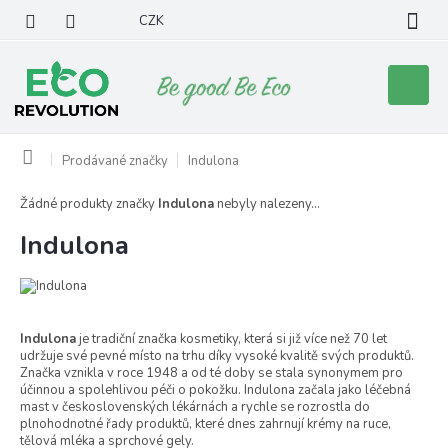
Přejít
CZK
na
obsah
Nákupní
košík
Domů
Prodávané značky
Indulona
Žádné produkty značky
Indulona
nebyly nalezeny...
Indulona
Indulona
je tradiční značka kosmetiky, která si již více než 70 let
udržuje své pevné místo na trhu díky vysoké kvalitě svých produktů.
Značka vznikla v roce 1948 a od té doby se stala synonymem pro
účinnou a spolehlivou péči o pokožku. Indulona začala jako léčebná
mast v československých lékárnách a rychle se rozrostla do
plnohodnotné řady produktů, které dnes zahrnují krémy na ruce,
tělová mléka a sprchové gely.