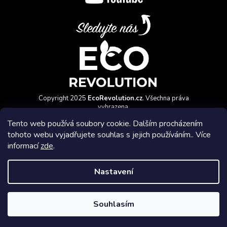
Copyright 2025
EcoRevolution.cz
. Všechna práva
vyhrazena.
Vytvořil a marketingově zajišťuje
HyperGroup.cz
Tento web používá soubory cookie. Dalším procházením
tohoto webu vyjadřujete souhlas s jejich používáním.. Více
informací
zde
.
Nastavení
Affiliate program
Souhlasím
Vytvořil Shoptet Premium