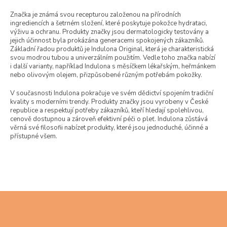
Značka je známá svou recepturou založenou na přírodních
ingrediencích a šetrném složení, které poskytuje pokožce hydrataci,
výživu a ochranu. Produkty značky jsou dermatologicky testovány a
jejich účinnost byla prokázána generacemi spokojených zákazníků.
Základní řadou produktů je Indulona Original, která je charakteristická
svou modrou tubou a univerzálním použitím. Vedle toho značka nabízí
i další varianty, například Indulona s měsíčkem lékařským, heřmánkem
nebo olivovým olejem, přizpůsobené různým potřebám pokožky.
V současnosti Indulona pokračuje ve svém dědictví spojením tradiční
kvality s moderními trendy. Produkty značky jsou vyrobeny v České
republice a respektují potřeby zákazníků, kteří hledají spolehlivou,
cenově dostupnou a zároveň efektivní péči o pleť. Indulona zůstává
věrná své filosofii nabízet produkty, které jsou jednoduché, účinné a
přístupné všem.
Z
á
p