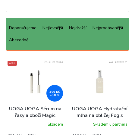
Ř
a
Doporučujeme
Nejlevnější
Nejdražší
Nejprodávanější
z
e
Abecedně
n
í
p
Kód:
UU5252896
Kód:
UU5252250
AKCE
r
o
d
u
399 KČ
k
–30 %
t
ů
UOGA UOGA Sérum na
UOGA UOGA Hydratační
řasy a obočí Magic
mlha na obličej Fog s
Wand, 8 ml
extraktem z kdoule a
Skladem
Skladem u partnera
betaglukanem 100 ml