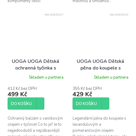
komplimenty okolí.
mastnou a smíšenou...
Kód:
UU5252227
Kód:
UU5252193
UOGA UOGA Dětská
UOGA UOGA Dětská
ochranná tyčinka s
pěna do koupele s
vanilkou BOBO, 50g
levandulí a pomerančem
Skladem u partnera
Skladem u partnera
LILU 250 ml
412 Kč bez DPH
355 Kč bez DPH
499 Kč
429 Kč
DO KOŠÍKU
DO KOŠÍKU
Ochranný balzám s vanilkovým
Legendární pěna do koupele s
olejem v tyčince! Co to je? Je to
levandulovým a
nejjednodušší a nejzábavnější
pomerančovým olejem.