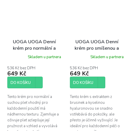
UOGA UOGA Denní
UOGA UOGA Denní
krém pro normální a
krém pro smíšenou a
suchou pleť s brusinkami
mastnou pleť s
Skladem u partnera
Skladem u partnera
a kyselinou
brusinkami a kyselinou
hyaluronovou 40 ml
hyaluronovou 40 ml
536 Kč bez DPH
536 Kč bez DPH
649 Kč
649 Kč
DO KOŠÍKU
DO KOŠÍKU
Tento krém pro normální a
Tento krém s extraktem z
suchou pleť vhodný pro
brusinek a kyselinou
každodenní použití má
hyaluronovou se snadno
nádhernou texturu. Zjemňuje a
vstřebává do pokožky, ale
oživuje pleť azlepšuje její
přesto je účinně vyživující. Je
pružnost a vzhled a vyvolává
ideální pro každodenní péči o