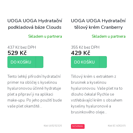
UOGA UOGA Hydratační
UOGA UOGA Hydratační
podkladová báze Clouds
tělový krém Cranberry
over Sea 30 ml
Mousse s brusinkami a
Skladem u partnera
Skladem u partnera
kyselinou hyaluronovou,
150 ml
437 Kč bez DPH
355 Kč bez DPH
529 Kč
429 Kč
DO KOŠÍKU
DO KOŠÍKU
Tento lehký přírodní hydratační
Tělový krém s extraktem z
primer na obličej s kyselinou
brusinek a kyselinou
hyaluronovou účinně hydratuje
hyaluronovou. Vaše pleť na to
pleť a připraví ji na aplikaci
dlouho čekala! Rychle se
make-upu. Po jeho použití bude
vstřebávající krém s obsahem
vaše pleť okamžitě...
kyseliny hyaluronové a
brusinkového oleje...
Kód:
UU5252326
Kód:
EC-UOG165
NOVINKA