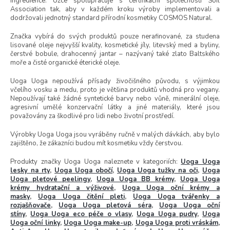
t
ingredience. Úzce spolupracuje s certifikační společností Soil
Association tak, aby v každém kroku výroby implementovali a
ů
dodržovali jednotný standard přírodní kosmetiky COSMOS Natural.
Značka vybírá do svých produktů pouze nerafinované, za studena
lisované oleje nejvyšší kvality, kosmetické jíly, litevský med a byliny,
čerstvé bobule, drahocenný jantar – nazývaný také zlato Baltského
moře a čisté organické éterické oleje.
Uoga Uoga nepoužívá přísady živočišného původu, s výjimkou
včelího vosku a medu, proto je většina produktů vhodná pro vegany.
Nepoužívají také žádné syntetické barvy nebo vůně, minerální oleje,
agresivní umělé konzervační látky a jiné materiály, které jsou
považovány za škodlivé pro lidi nebo životní prostředí.
Výrobky Uoga Uoga jsou vyráběny ručně v malých dávkách, aby bylo
zajištěno, že zákazníci budou mít kosmetiku vždy čerstvou.
Produkty značky Uoga Uoga naleznete v kategoriích:
Uoga Uoga
lesky na rty
,
Uoga Uoga obočí
,
Uoga Uoga tužky na oči
,
Uoga
Uoga pleťové peelingy
,
Uoga Uoga BB krémy
,
Uoga Uoga
krémy hydratační a výživové
,
Uoga Uoga oční krémy a
masky
,
Uoga Uoga čitění pleti
,
Uoga Uoga tvářenky a
rozjašňovače
,
Uoga Uoga pleťová séra
,
Uoga Uoga oční
stíny
,
Uoga Uoga eco péče o vlasy
,
Uoga Uoga pudry
,
Uoga
Uoga oční linky
,
Uoga Uoga make-up
,
Uoga Uoga proti vráskám,