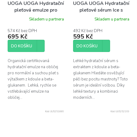
UOGA UOGA Hydratační
UOGA UOGA Hydratační
pleťová emulze pro
pleťové sérum Ice s
normální a suchou pleť
extraktem z kdoule a
Skladem u partnera
Skladem u partnera
Ripples s extraktem z
betaglukanem 15 ml
kdoule a betaglukanem
574 Kč bez DPH
492 Kč bez DPH
695 Kč
595 Kč
30 ml
DO KOŠÍKU
DO KOŠÍKU
Organická certifikovaná
Lehké hydratační sérum s
hydratační emulze na obličej
extraktem z kdoule a beta-
pro normální a suchou pleť s
glukanem Hledáte osvěžující
výtažkem z kdoule a beta-
péči bez pocitu mastnoty? Toto
glukanem. Lehká, rychle se
sérum je ideální volbou. Díky
vstřebávající emulze na
lehké textury a kombinaci
obličej...
moderních...
Kód:
UU5251880
Kód:
UU5252169