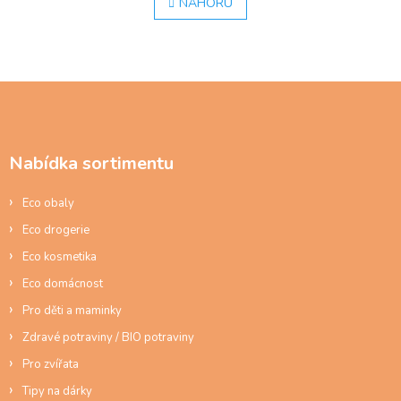
v
NAHORU
n
l
k
á
o
d
v
á
a
n
c
Z
í
í
á
p
p
r
a
v
Nabídka sortimentu
t
k
í
y
Eco obaly
v
ý
Eco drogerie
p
Eco kosmetika
i
s
Eco domácnost
u
Pro děti a maminky
Zdravé potraviny / BIO potraviny
Pro zvířata
Tipy na dárky