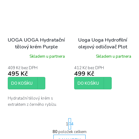
UOGA UOGA Hydratační
Uoga Uoga Hydrofilní
tělový krém Purple
olejový odličovač Plot
Storm s černým rybízem
twist BIO , 100 ml
Skladem u partnera
Skladem u partnera
200 ml
409 Kč bez DPH
412 Kč bez DPH
495 Kč
499 Kč
DO KOŠÍKU
DO KOŠÍKU
Hydratační tělový krém s
extraktem z černého rybízu.
S
1
4
t
r
80
položek celkem
O
á