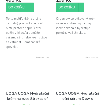
495 Kč
299 Kč
DO KOŠÍKU
DO KOŠÍKU
Tento multifunkční sprej je
Organický certifikovaný krém
nezbytný pro hydrataci vaší
na ruce s citrusovými oleji,
pleti, protože naplní kožní
který dokonale hydratuje
buňky vlhkostí a pomůže
pokožku vašich rukou.
vašemu séru nebo krému lépe
se vstřebat. Pomáhá také
zpevnit...
Kód:
UU5252367
Kód:
UU5252300
UOGA UOGA Hydratační
UOGA UOGA Hydratační
krém na ruce Strokes of
oční sérum Dew s
Dawn s černým rybízem,
extraktem z kdoule a