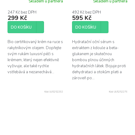
Skladem u partnera
Skladem u partnera
40 ml
betaglukanem 10 ml
247 Kč bez DPH
492 Kč bez DPH
299 Kč
595 Kč
DO KOŠÍKU
DO KOŠÍKU
Bio certifikovaný krém na ruce s
Hydratační oční sérum s
rakytníkovým olejem. Dopřejte
extraktem z kdoule a beta-
svým rukám luxusní péči s
glukanem je skutečnou
krémem, který nejen efektivně
bombou plnou účinných
vyživuje, ale také rychle
hydratačních látek. Bojuje proti
vstřebává a nezanechává...
dehydrataci a otokům pleti a
zároveň po...
Kód:
UU5252292
Kód:
UU5252276