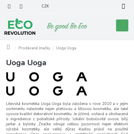
Přejít
CZK
na
obsah
Nákupní
košík
Domů
Prodávané značky
Uoga Uoga
Uoga Uoga
V
ý
p
i
s
p
r
Litevská kosmetika Uoga Uoga byla založena v roce 2010 a v jejím
o
sortimentu naleznete nejen pleťovou a tělovou kosmetiku, ale také
d
vysoce kvalitní dekorativní kosmetiku. Je účinná, voňavá a obohacená
o ingredience z pobaltské přírody: lokální bobulovité ovoce, bílý
u
jantar a bylinky. Značka věnuje velkou pozornost nejen efektivní
k
výrobě kosmetiky, ale velký důraz kladou právě na použité