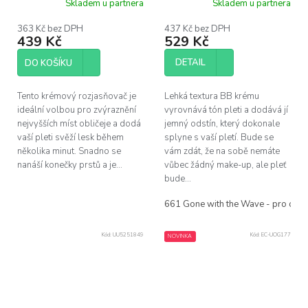
Skladem u partnera
Skladem u partnera
363 Kč bez DPH
437 Kč bez DPH
439 Kč
529 Kč
DETAIL
DO KOŠÍKU
Tento krémový rozjasňovač je
Lehká textura BB krému
ideální volbou pro zvýraznění
vyrovnává tón pleti a dodává jí
nejvyšších míst obličeje a dodá
jemný odstín, který dokonale
vaší pleti svěží lesk během
splyne s vaší pletí. Bude se
několika minut. Snadno se
vám zdát, že na sobě nemáte
nanáší konečky prstů a je...
vůbec žádný make-up, ale pleť
bude...
661 Gone with the Wave - pro opá
Kód:
UU5251849
Kód:
EC-UOG177
NOVINKA