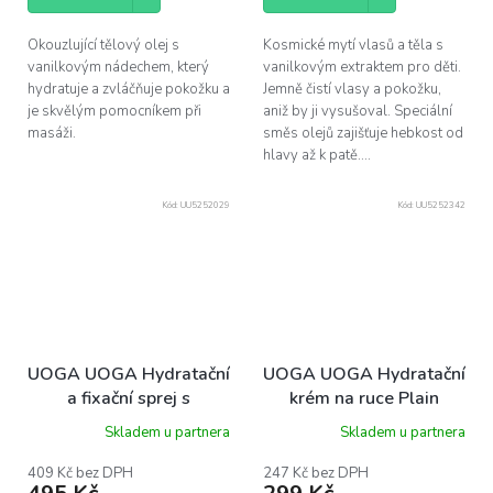
Okouzlující tělový olej s
Kosmické mytí vlasů a těla s
vanilkovým nádechem, který
vanilkovým extraktem pro děti.
hydratuje a zvláčňuje pokožku a
Jemně čistí vlasy a pokožku,
je skvělým pomocníkem při
aniž by ji vysušoval. Speciální
masáži.
směs olejů zajišťuje hebkost od
hlavy až k patě....
Kód:
UU5252029
Kód:
UU5252342
UOGA UOGA Hydratační
UOGA UOGA Hydratační
a fixační sprej s
krém na ruce Plain
kyselinou hyaluronovou
Awesomeness s olejem
Skladem u partnera
Skladem u partnera
Morning Mist 100 ml
z citrusových plodů, 40
ml
409 Kč bez DPH
247 Kč bez DPH