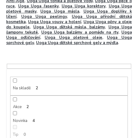
Anti-Age
,
Uoga Uoga tonika a pleťové vody
,
Uoga Uoga péče o
ruce
,
Uoga Uoga řasenky
,
Uoga Uoga korektory
,
Uoga Uoga
pleťové masky
,
Uoga Uoga másla
,
Uoga Uoga doplňky k
líčení
,
Uoga Uoga peelingy
,
Uoga Uoga přírodní dětská
kosmetika
,
Uoga Uoga vousy a holení
,
Uoga Uoga pěny a oleje
do koupele
,
Uoga Uoga dětská másla, balzámy
,
Uoga Uoga
šampony tekuté
,
Uoga Uoga balzámy a pomády na rty
,
Uoga
Uoga odličování
,
Uoga Uoga pleťové oleje
,
Uoga Uoga
sprchové gely
,
Uoga Uoga dětské sprchové gely a mýdla
.
Na skladě
2
Akce
2
Novinka
4
Tip
0