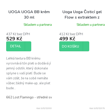
UOGA UOGA BB krém
Uoga Uoga Čisticí gel
30 ml
Flow s extraktem z
kdoule BIO - s kyselinou
Skladem u partnera
Skladem u partnera
hyaluronovou a beta-
glukany, 100 ml
437 Kč bez DPH
412 Kč bez DPH
529 Kč
499 Kč
DETAIL
DO KOŠÍKU
Lehká textura BB krému
vyrovnává tón pleti a dodává jí
jemný odstín, který dokonale
splyne s vaší pletí. Bude se
vám zdát, že na sobě nemáte
vůbec žádný make-up, ale pleť
bude...
662 Lost Flamingo - středně světlý odstín se studeným podtónem
66
Kód:
UU5252060
Kód:
UU5252078