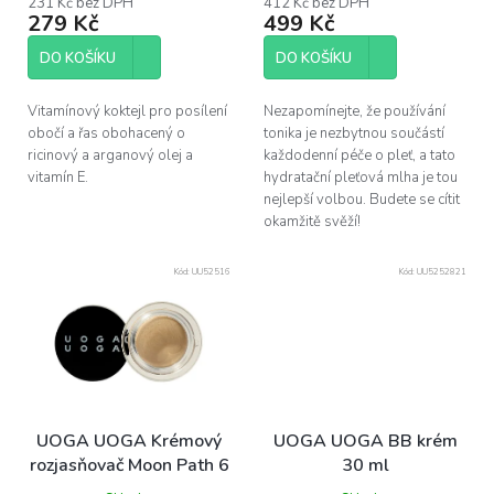
231 Kč bez DPH
412 Kč bez DPH
279 Kč
499 Kč
DO KOŠÍKU
DO KOŠÍKU
Vitamínový koktejl pro posílení
Nezapomínejte, že používání
obočí a řas obohacený o
tonika je nezbytnou součástí
ricinový a arganový olej a
každodenní péče o pleť, a tato
vitamín E.
hydratační pleťová mlha je tou
nejlepší volbou. Budete se cítit
okamžitě svěží!
Kód:
UU52516
Kód:
UU5252821
UOGA UOGA Krémový
UOGA UOGA BB krém
rozjasňovač Moon Path 6
30 ml
ml