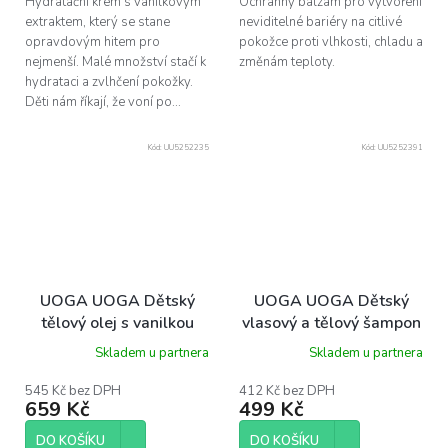
Hydratační krém s vanilkovým
Ochranný balzám pro vytvoření
extraktem, který se stane
neviditelné bariéry na citlivé
opravdovým hitem pro
pokožce proti vlhkosti, chladu a
nejmenší. Malé množství stačí k
změnám teploty.
hydrataci a zvlhčení pokožky.
Děti nám říkají, že voní po...
Kód:
UU5252235
Kód:
UU5252391
UOGA UOGA Dětský
UOGA UOGA Dětský
tělový olej s vanilkou
vlasový a tělový šampon
ULLI 250 ml
s vanilkou EFA, 250 ml
Skladem u partnera
Skladem u partnera
545 Kč bez DPH
412 Kč bez DPH
659 Kč
499 Kč
DO KOŠÍKU
DO KOŠÍKU