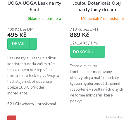
o
UOGA UOGA Lesk na rty
JouJou Botanicals Olej
d
5 ml
na rty Juicy dream
u
velvet, 7ml
Skladem u partnera
Momentálně nedostupné
k
t
409 Kč bez DPH
718 Kč bez DPH
ů
495 Kč
869 Kč
Měrná
124,14 Kč / 1 ml
DETAIL
cena:
DO KOŠÍKU
Lesk na rty s úžasně hladkou
konzistencí dodá vašim rtům
Tento olej na rty
lesk a objem bez lepivého
kombinuje fermentovaný
pocitu Tento lesk rty vyživuje a
olivový olej a malé molekuly
hydratuje, neboť obsahuje
kyselin hyaluronových, jemně
pouze 100% přírodní
rozptýlené v rostlinných olejích
ingredience.
ve formě mikrosfér, které
poskytují...
621 Glowberry - broskvová
622 Neonberry - jasně studená růžová
Kód:
UU5251583
AKCE