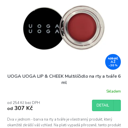
439 KČ
AŽ
–30 %
UOGA UOGA LIP & CHEEK Multilíčidlo na rty a tváře 6
ml
Skladem
od 254 Kč bez DPH
DETAIL
307 Kč
od
Dva v jednom - barva na rty a tváře je všestranný produkt, který
okamžitě zkrášlí váš vzhled. Na pleti vypadá přirozeně, tento produkt