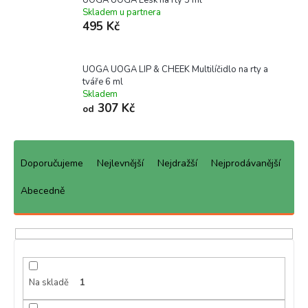
Skladem u partnera
495 Kč
UOGA UOGA LIP & CHEEK Multilíčidlo na rty a
tváře 6 ml
Skladem
307 Kč
od
Ř
a
Doporučujeme
Nejlevnější
Nejdražší
Nejprodávanější
z
e
Abecedně
n
í
p
r
o
d
Na skladě
1
u