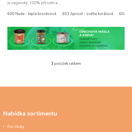
je veganský, 100% přírodní a...
600 Nude - teplá broskvová
602 Apricot - světle korálová
604 Ten
3
položek celkem
O
v
l
á
d
Z
a
á
c
p
í
a
p
Nabídka sortimentu
t
r
í
v
Eco obaly
k