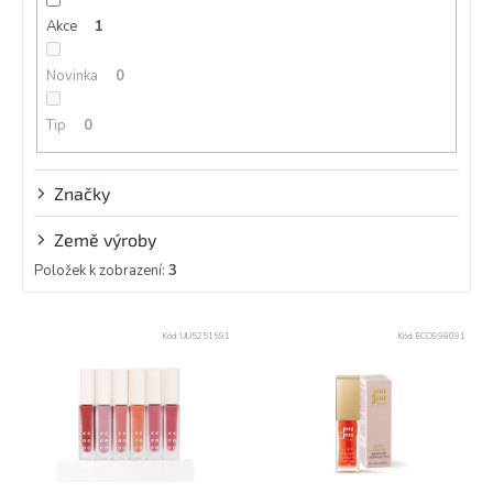
k
Akce
1
t
ů
Novinka
0
Tip
0
Značky
Země výroby
Položek k zobrazení:
3
V
Kód:
UU5251591
Kód:
ECO998091
ý
p
i
s
p
r