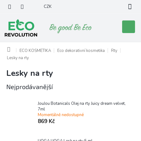
Přejít
CZK
na
obsah
Nákupní
košík
Domů
ECO KOSMETIKA
Eco dekorativní kosmetika
Rty
Lesky na rty
Lesky na rty
Nejprodávanější
JouJou Botanicals Olej na rty Juicy dream velvet,
7ml
Momentálně nedostupné
869 Kč
UOGA UOGA Lesk na rty 5 ml