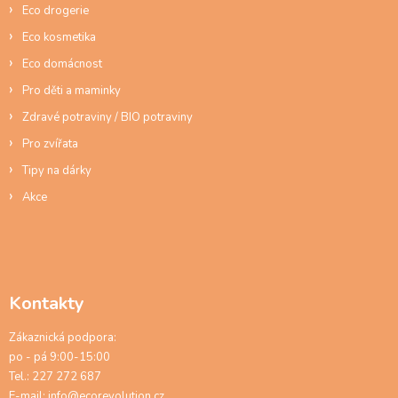
y
Eco drogerie
v
ý
Eco kosmetika
p
Eco domácnost
i
s
Pro děti a maminky
u
Zdravé potraviny / BIO potraviny
Pro zvířata
Tipy na dárky
Akce
Kontakty
Zákaznická podpora:
po - pá 9:00-15:00
Tel.: 227 272 687
E-mail:
info@ecorevolution.cz