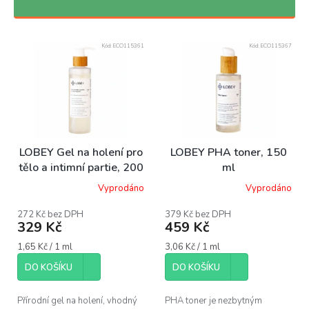
n
í
p
Kód:
ECO115361
Kód:
ECO115367
r
o
d
u
k
t
ů
LOBEY Gel na holení pro
LOBEY PHA toner, 150
tělo a intimní partie, 200
ml
ml
Vyprodáno
Vyprodáno
272 Kč bez DPH
379 Kč bez DPH
329 Kč
459 Kč
Měrná
Měrná
1,65 Kč / 1 ml
3,06 Kč / 1 ml
cena:
cena:
DO KOŠÍKU
DO KOŠÍKU
Přírodní gel na holení, vhodný
PHA toner je nezbytným