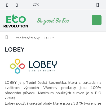
Přejít
CZK
na
obsah
Nákupní
košík
Domů
Prodávané značky
LOBEY
LOBEY
V
ý
p
i
s
p
r
LOBEY je přírodní česká kosmetika, která si zakládá na
o
kvalitních výrobcích. Všechny produkty jsou 100%
d
přírodního původu. Maximum použitých surovin je v BIO
u
kvalitě.
k
Lobey používá unikátní obaly, které jsou z 98 % tvořeny ze