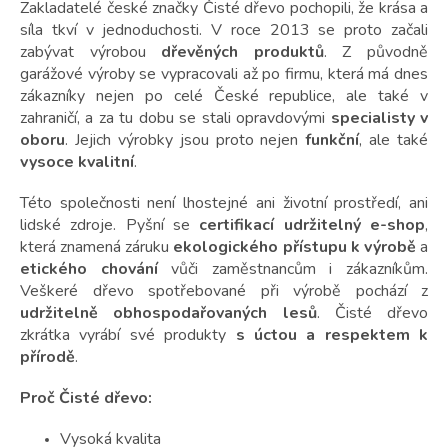
Zakladatelé české značky Čisté dřevo pochopili, že krása a
síla tkví v jednoduchosti. V roce 2013 se proto začali
zabývat výrobou
dřevěných produktů
. Z původně
garážové výroby se vypracovali až po firmu, která má dnes
zákazníky nejen po celé České republice, ale také v
zahraničí, a za tu dobu se stali opravdovými
specialisty v
oboru
. Jejich výrobky jsou proto nejen
funkční
, ale také
vysoce kvalitní
.
Této společnosti není lhostejné ani životní prostředí, ani
lidské zdroje. Pyšní se
certifikací udržitelný e-shop
,
která znamená záruku
ekologického přístupu k výrobě
a
etického chování
vůči zaměstnancům i zákazníkům.
Veškeré dřevo spotřebované při výrobě pochází z
udržitelně obhospodařovaných lesů
. Čisté dřevo
zkrátka vyrábí své produkty
s úctou a respektem k
přírodě
.
Proč Čisté dřevo:
Vysoká kvalita