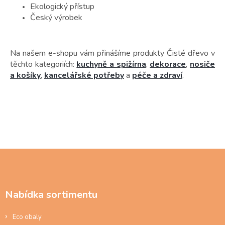
Ekologický přístup
Český výrobek
Na našem e-shopu vám přinášíme produkty Čisté dřevo v
těchto kategoriích:
kuchyně a spižírna
,
dekorace
,
nosiče
a košíky
,
kancelářské potřeby
a
péče a zdraví
.
Z
á
p
a
Nabídka sortimentu
t
í
Eco obaly