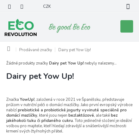
Přejít
CZK
na
obsah
Nákupní
košík
Domů
Prodávané značky
Dairy pet Yow Up!
Žádné produkty značky
Dairy pet Yow Up!
nebyly nalezeny...
Dairy pet Yow Up!
Značka
YowUp!
, založená v roce 2021 ve Španělsku, představuje
průlom v nutriční péči o domácí mazlíčky. Jako první evropský výrobce
nabízí
prebiotické a probiotické
jogurty vyvinuté speciálně pro
domácí mazlíčky
, které jsou nejen
bezlaktózové
, ale také
bez
jakéhokoli tuku či přidaného cukru
. Toto jedinečné složení je ideální
volbou pro majitele, kteří hledají zdravější a snášenlivější možnosti
krmení svých čtyřnohých přátel.