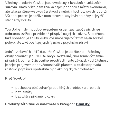
Všechny produkty YowUp! jsou vyrobeny
z kvalitních lokálních
surovin
. Tímto přístupem značka nejen podporuje místní ekonomiku,
ale také zajišťuje vysokou čerstvost a nutriční hodnotu svých jogurtů.
Výrobní proces je pečlivě monitorován, aby byly splněny nejvyšší
standardy kvality.
YowUp! je hrdým
podporovatelem organizací zabývajících se
ochranou zvířat
a pravidelně přispívá na jejich aktivity. Společnost
také sponzoruje agility kluby, což umožňuje zvířatům nejen zdravý
pohyb, ale také posiluje jejich fyzické a psychické zdraví.
Jedním z hlavních pilířů filozofie YowUp! je udržitelnost. Všechny
obaly produktů jsou
100% recyklovatelné
, čímž firma významně
přispívá k
ochraně životního prostředí
. Tento závazek k udržitelnosti
je nejen projevem odpovědnosti vůči planetě, ale také odpovídá
rostoucí poptávce spotřebitelů po ekologických produktech.
Proč YowUp!:
pochoutka plná zdraví prospěšných probiotik a prebiotik
bez laktózy
bez tuků a přidaného cukru
Produkty této značky naleznete v kategorii:
Pamlsky