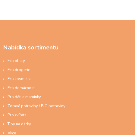
Z
á
p
a
Nabídka sortimentu
t
í
Eco obaly
Eco drogerie
Eco kosmetika
Eco domácnost
Pro děti a maminky
Zdravé potraviny / BIO potraviny
Pro zvířata
Tipy na dárky
Akce