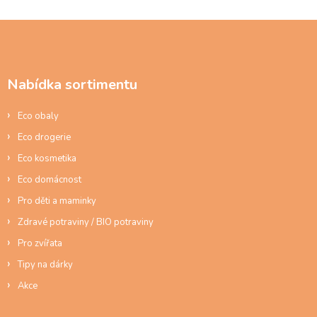
Z
á
p
a
Nabídka sortimentu
t
í
Eco obaly
Eco drogerie
Eco kosmetika
Eco domácnost
Pro děti a maminky
Zdravé potraviny / BIO potraviny
Pro zvířata
Tipy na dárky
Akce