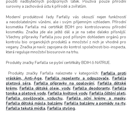
použití nadbytečných podpůrných látek. Používá pouze přírodní
suroviny a zachovává úctu k přírodě a zvířatům.
Moderní produktové řady Farfally vás okouzlí nejen funkčností
a neodolatelnými vůněmi, ale i svým příjemným vzhledem. Přírodní
kosmetika Farfalla má certifikát BDIH pro kontrolovanou přírodní
kosmetiku. Značka jde ale ještě dál a je na sebe daleko přísnější.
Všechny přípravky Farfalla jsou pod přísným dohledem orgánů pro
kontrolu bio organických produktů a množství z nich je vhodné pro
vegany. Značka je navíc zapojena do kontrol společnosti bio-inspecta,
která reguluje množství biosurovin na trhu.
Produkty značky Farfalla se pyšní certifikáty
BDIH či NATRUE.
Produkty značky Farfalla naleznete v kategoriích:
Farfalla proti
vráskám, Anti-Age
,
Farfalla repelenty a odpuzovače
,
Farfalla
pleťová séra
,
Farfalla přípravky na opalování
,
Farfalla dětské
krémy
,
Farfalla dětské oleje, vody
,
Farfalla deodoranty
,
Farfalla
tonika a pleťové vody
,
Farfalla květové vody
,
Farfalla čištění pleti
,
Farfalla osvěžovače vzduchu
,
Farfalla oční krémy a masky
,
Farfalla dětská másla, balzámy
,
Farfalla balzámy a pomády na rty
,
Farfalla tekutá mýdla
,
Farfalla styling
.