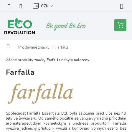
Přejít
CZK
na
obsah
Nákupní
košík
Domů
Prodávané značky
Farfalla
Žádné produkty značky
Farfalla
nebyly nalezeny...
Farfalla
Společnost Farfalla Essentials Ltd. byla založena před více než 40
lety ve Švýcarsku. Od samého počátku se věnuje výhradně přírodním
aromaterapeutickým kosmetickým a wellness produktům. Farfalla
využívá jedinečný přístup k využití a kombinaci vonných esencí bez