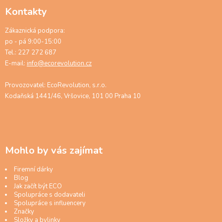
Kontakty
Zákaznická podpora:
po - pá 9:00-15:00
Tel.: 227 272 687
E-mail:
info@ecorevolution.cz
Provozovatel: EcoRevolution, s.r.o.
Kodaňská 1441/46, Vršovice, 101 00 Praha 10
Mohlo by vás zajímat
Firemní dárky
Blog
Jak začít být ECO
Spolupráce s dodavateli
Spolupráce s influencery
Značky
Složky a bylinky