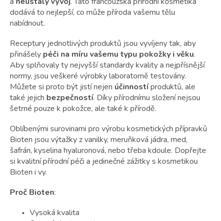
t
a
neustálý vývoj
. Tato francouzská přírodní kosmetika
ů
dodává to nejlepší, co může příroda vašemu tělu
nabídnout.
Receptury jednotlivých produktů jsou vyvíjeny tak, aby
přinášely
péči na míru vašemu typu pokožky i věku
.
Aby splňovaly ty nejvyšší standardy kvality a nejpřísnější
normy, jsou veškeré výrobky laboratorně testovány.
Můžete si proto být jistí nejen
účinností
produktů, ale
také jejich
bezpečností
. Díky přírodnímu složení nejsou
šetrné pouze k pokožce, ale také k přírodě.
Oblíbenými surovinami pro výrobu kosmetických přípravků
Bioten jsou výtažky z vanilky, meruňková jádra, med,
šafrán, kyselina hyaluronová, nebo třeba kdoule. Dopřejte
si kvalitní přírodní péči a jedinečné zážitky s kosmetikou
Bioten i vy.
Proč Bioten
:
Vysoká kvalita