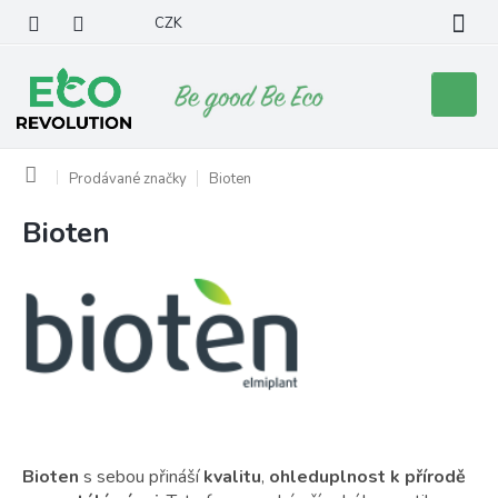
Přejít
CZK
na
obsah
Nákupní
košík
Domů
Prodávané značky
Bioten
Bioten
V
ý
p
i
s
p
r
o
d
u
k
Bioten
s sebou přináší
kvalitu
,
ohleduplnost k přírodě