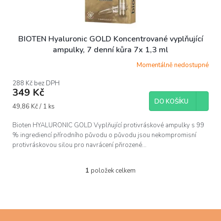
BIOTEN Hyaluronic GOLD Koncentrované vyplňující
ampulky, 7 denní kůra 7x 1,3 ml
Momentálně nedostupné
288 Kč bez DPH
349 Kč
DO KOŠÍKU
Měrná
49,86 Kč / 1 ks
cena:
Bioten HYALURONIC GOLD Vyplňující protivráskové ampulky s 99
% ingrediencí přírodního původu o původu jsou nekompromisní
protivráskovou silou pro navrácení přirozené...
1
položek celkem
O
v
l
á
d
Z