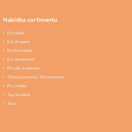
a
á
c
p
í
a
p
Nabídka sortimentu
t
r
í
v
Eco obaly
k
y
Eco drogerie
v
ý
Eco kosmetika
p
Eco domácnost
i
s
Pro děti a maminky
u
Zdravé potraviny / BIO potraviny
Pro zvířata
Tipy na dárky
Akce