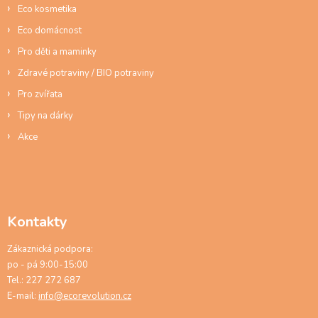
ý
Eco kosmetika
p
Eco domácnost
i
s
Pro děti a maminky
u
Zdravé potraviny / BIO potraviny
Pro zvířata
Tipy na dárky
Akce
Kontakty
Zákaznická podpora:
po - pá 9:00-15:00
Tel.: 227 272 687
E-mail:
info@ecorevolution.cz