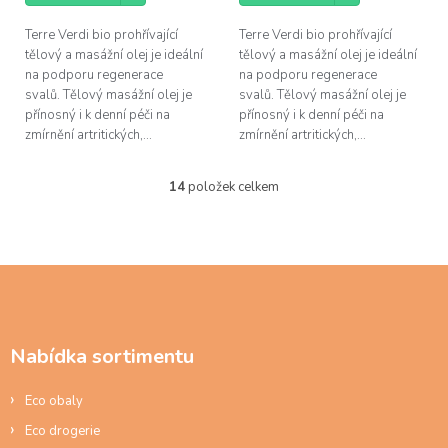
Terre Verdi bio prohřívající
Terre Verdi bio prohřívající
tělový a masážní olej je ideální
tělový a masážní olej je ideální
na podporu regenerace
na podporu regenerace
svalů. Tělový masážní olej je
svalů. Tělový masážní olej je
přínosný i k denní péči na
přínosný i k denní péči na
zmírnění artritických,...
zmírnění artritických,...
14
položek celkem
O
v
l
á
d
Z
a
á
c
p
í
a
p
Nabídka sortimentu
t
r
í
v
Eco obaly
k
y
Eco drogerie
v