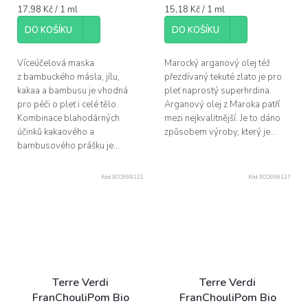
Měrná
Měrná
17,98 Kč / 1 ml
15,18 Kč / 1 ml
cena:
cena:
DO KOŠÍKU
DO KOŠÍKU
Víceúčelová maska
Marocký arganový olej též
z bambuckého másla, jílu,
přezdívaný tekuté zlato je pro
kakaa a bambusu je vhodná
pleť naprostý superhrdina.
pro péči o pleť i celé tělo.
Arganový olej z Maroka patří
Kombinace blahodárných
mezi nejkvalitnější. Je to dáno
účinků kakaového a
způsobem výroby, který je...
bambusového prášku je...
Kód:
ECO998122
Kód:
ECO998127
Terre Verdi
Terre Verdi
FranChouliPom Bio
FranChouliPom Bio