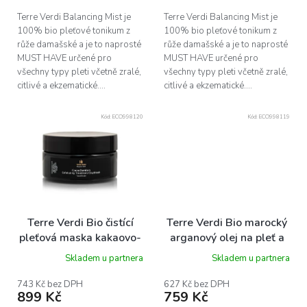
Terre Verdi Balancing Mist je
Terre Verdi Balancing Mist je
100% bio pleťové tonikum z
100% bio pleťové tonikum z
růže damašské a je to naprosté
růže damašské a je to naprosté
MUST HAVE určené pro
MUST HAVE určené pro
všechny typy pleti včetně zralé,
všechny typy pleti včetně zralé,
citlivé a ekzematické....
citlivé a ekzematické....
Kód:
ECO998120
Kód:
ECO998119
Terre Verdi Bio čistící
Terre Verdi Bio marocký
pleťová maska kakaovo-
arganový olej na pleť a
bambusová, 50ml
vlasy, 50ml
Skladem u partnera
Skladem u partnera
743 Kč bez DPH
627 Kč bez DPH
899 Kč
759 Kč