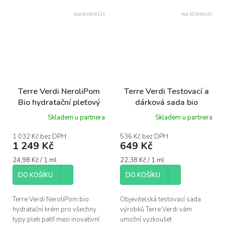
Kód:
ECO998125
Kód:
ECO998131
Terre Verdi NeroliPom
Terre Verdi Testovací a
Bio hydratační pleťový
dárková sada bio
krém pro všechny typy
kosmetiky - 29 ml
Skladem u partnera
Skladem u partnera
pleti, 50ml
1 032 Kč bez DPH
536 Kč bez DPH
1 249 Kč
649 Kč
Měrná
Měrná
24,98 Kč / 1 ml
22,38 Kč / 1 ml
cena:
cena:
DO KOŠÍKU
DO KOŠÍKU
Terre Verdi NeroliPom bio
Objevitelská testovací sada
hydratační krém pro všechny
výrobků Terre Verdi vám
typy pleti patří mezi inovativní
umožní vyzkoušet