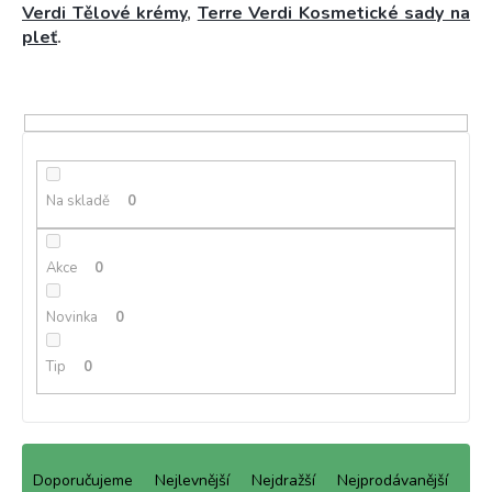
Verdi Tělové krémy
,
Terre Verdi Kosmetické sady na
pleť
.
Na skladě
0
Akce
0
Novinka
0
Tip
0
Ř
a
Doporučujeme
Nejlevnější
Nejdražší
Nejprodávanější