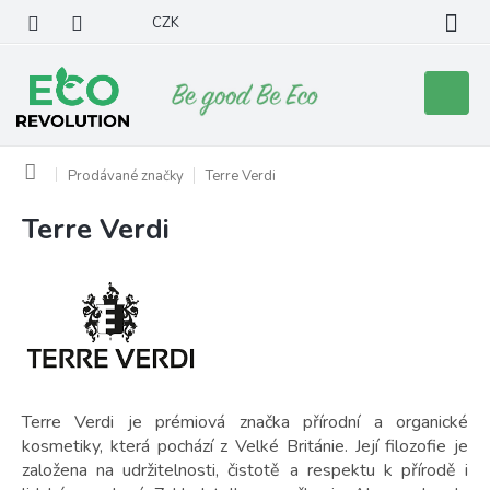
Přejít
CZK
na
obsah
Nákupní
košík
Domů
Prodávané značky
Terre Verdi
Terre Verdi
V
ý
p
i
s
p
r
o
d
Terre Verdi je prémiová značka přírodní a organické
u
kosmetiky, která pochází z Velké Británie. Její filozofie je
k
založena na udržitelnosti, čistotě a respektu k přírodě i