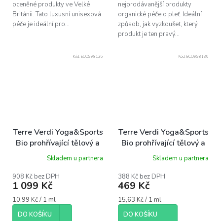
oceněné produkty ve Velké
nejprodávanější produkty
Británii. Tato luxusní unisexová
organické péče o pleť. Ideální
péče je ideální pro...
způsob, jak vyzkoušet, který
produkt je ten pravý...
Kód:
ECO998126
Kód:
ECO998130
Terre Verdi Yoga&Sports
Terre Verdi Yoga&Sports
Bio prohřívající tělový a
Bio prohřívající tělový a
masážní olej, 100ml
masážní olej, 30ml
Skladem u partnera
Skladem u partnera
908 Kč bez DPH
388 Kč bez DPH
1 099 Kč
469 Kč
Měrná
Měrná
10,99 Kč / 1 ml
15,63 Kč / 1 ml
cena:
cena:
DO KOŠÍKU
DO KOŠÍKU