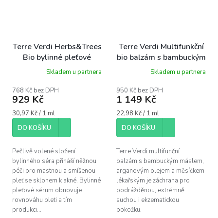
Terre Verdi Herbs&Trees
Terre Verdi Multifunkční
Bio bylinné pleťové
bio balzám s bambuckým
sérum pro smíšenou a
máslem a arganovým
Skladem u partnera
Skladem u partnera
mastnou pleť, 30ml
olejem, 50ml
768 Kč bez DPH
950 Kč bez DPH
929 Kč
1 149 Kč
Měrná
Měrná
30,97 Kč / 1 ml
22,98 Kč / 1 ml
cena:
cena:
DO KOŠÍKU
DO KOŠÍKU
Pečlivě volené složení
Terre Verdi multifunční
bylinného séra přináší něžnou
balzám s bambuckým máslem,
péči pro mastnou a smíšenou
arganovým olejem a měsíčkem
pleť se sklonem k akné. Bylinné
lékařským je záchrana pro
pleťové sérum obnovuje
podrážděnou, extrémně
rovnováhu pleti a tím
suchou i ekzematickou
produkci...
pokožku.