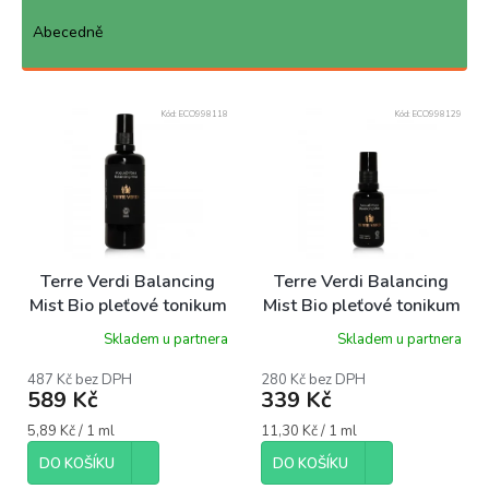
z
e
Abecedně
n
í
p
Kód:
ECO998118
Kód:
ECO998129
r
o
d
u
k
t
ů
Terre Verdi Balancing
Terre Verdi Balancing
Mist Bio pleťové tonikum
Mist Bio pleťové tonikum
z růže damašské, 100ml
z růže damašské, 30ml
Skladem u partnera
Skladem u partnera
487 Kč bez DPH
280 Kč bez DPH
589 Kč
339 Kč
Měrná
Měrná
5,89 Kč / 1 ml
11,30 Kč / 1 ml
cena:
cena:
DO KOŠÍKU
DO KOŠÍKU