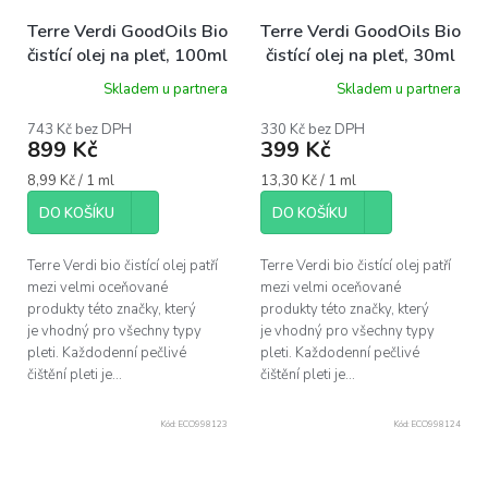
Terre Verdi GoodOils Bio
Terre Verdi GoodOils Bio
čistící olej na pleť, 100ml
čistící olej na pleť, 30ml
Skladem u partnera
Skladem u partnera
743 Kč bez DPH
330 Kč bez DPH
899 Kč
399 Kč
Měrná
Měrná
8,99 Kč / 1 ml
13,30 Kč / 1 ml
cena:
cena:
DO KOŠÍKU
DO KOŠÍKU
Terre Verdi bio čistící olej patří
Terre Verdi bio čistící olej patří
mezi velmi oceňované
mezi velmi oceňované
produkty této značky, který
produkty této značky, který
je vhodný pro všechny typy
je vhodný pro všechny typy
pleti. Každodenní pečlivé
pleti. Každodenní pečlivé
čištění pleti je...
čištění pleti je...
Kód:
ECO998123
Kód:
ECO998124