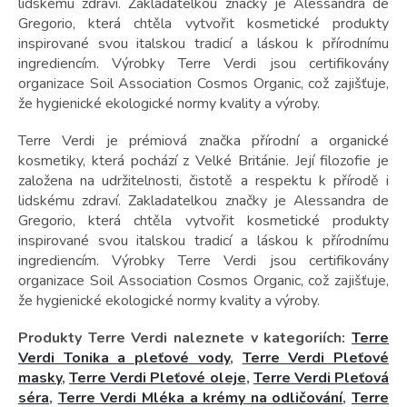
t
lidskému zdraví. Zakladatelkou značky je Alessandra de
ů
Gregorio, která chtěla vytvořit kosmetické produkty
inspirované svou italskou tradicí a láskou k přírodnímu
ingrediencím. Výrobky Terre Verdi jsou certifikovány
organizace Soil Association Cosmos Organic, což zajišťuje,
že hygienické ekologické normy kvality a výroby.
Terre Verdi je prémiová značka přírodní a organické
kosmetiky, která pochází z Velké Británie. Její filozofie je
založena na udržitelnosti, čistotě a respektu k přírodě i
lidskému zdraví. Zakladatelkou značky je Alessandra de
Gregorio, která chtěla vytvořit kosmetické produkty
inspirované svou italskou tradicí a láskou k přírodnímu
ingrediencím. Výrobky Terre Verdi jsou certifikovány
organizace Soil Association Cosmos Organic, což zajišťuje,
že hygienické ekologické normy kvality a výroby.
Produkty Terre Verdi naleznete v kategoriích:
Terre
Verdi Tonika a pleťové vody
,
Terre Verdi Pleťové
masky
,
Terre Verdi Pleťové oleje
,
Terre Verdi Pleťová
séra
,
Terre Verdi Mléka a krémy na odličování
,
Terre