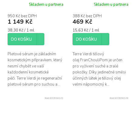
regenerační pleťové
vyživující tělový olej,
Skladem u partnera
Skladem u partnera
sérum, 30ml
30ml
950 Kč bez DPH
388 Kč bez DPH
1 149 Kč
469 Kč
Měrná
Měrná
38,30 Kč / 1 ml
15,63 Kč / 1 ml
cena:
cena:
DO KOŠÍKU
DO KOŠÍKU
Pleťové sérum je základním
Terre Verdi tělový
kosmetickým přípravkem, který
olej FranChouliPom je určen
nesmí chybět ve vaší
pro vyživení suché a zralé
každodenní kosmetické
pokožky. Díky jedinečné směsi
péči. Terre Verdi je regenerační
účinných látek je tělový olej
pleťové sérum pro suchou a...
velmi nápomocný k...
Kód:
ECO998121
Kód:
ECO998128