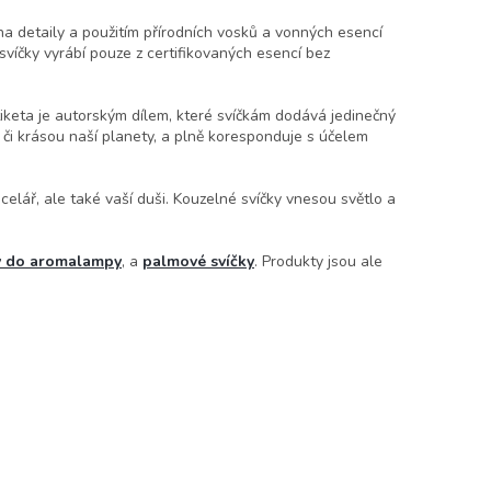
na detaily a použitím
přírodních vosků a vonných esencí
 svíčky vyrábí pouze z certifikovaných esencí bez
iketa je autorským dílem
, které svíčkám dodává jedinečný
u či krásou naší planety, a
plně koresponduje s účelem
elář, ale také vaší duši. Kouzelné svíčky vnesou světlo a
y do aromalampy
, a
palmové svíčky
. Produkty jsou ale