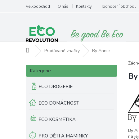
Přejít
Velkoobchod
O nás
Kontakty
Hodnocení obchodu
na
obsah
Domů
Prodávané značky
By Annie
P
Žádn
Přeskočit
o
Kategorie
kategorie
By
s
t
ECO DROGERIE
r
a
ECO DOMÁCNOST
n
n
í
ECO KOSMETIKA
p
By An
a
PRO DĚTI A MAMINKY
na je
n