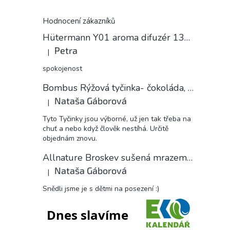
Hodnocení zákazníků
Hütermann Y01 aroma difuzér 130ml světlé dřevo - ultrazvukový, USB.
Petra
|
Hodnocení produktu je 5 z 5 hvězdiček.
spokojenost
Bombus Rýžová tyčinka- čokoláda, 18 g
Nataša Gáborová
|
Hodnocení produktu je 5 z 5 hvězdiček.
Tyto Tyčinky jsou výborné, už jen tak třeba na
chuť a nebo když člověk nestíhá. Určitě
objednám znovu.
Allnature Broskev sušená mrazem plátky, 15 g
Nataša Gáborová
|
Hodnocení produktu je 5 z 5 hvězdiček.
Snědli jsme je s dětmi na posezení :)