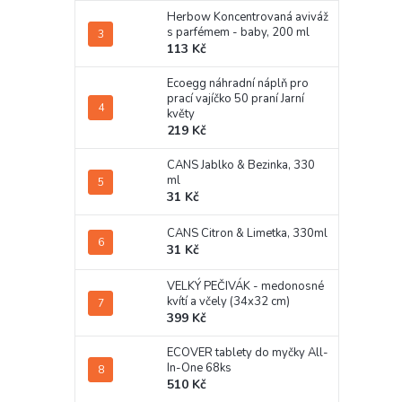
Herbow Koncentrovaná aviváž
s parfémem - baby, 200 ml
113 Kč
Ecoegg náhradní náplň pro
prací vajíčko 50 praní Jarní
květy
219 Kč
CANS Jablko & Bezinka, 330
ml
31 Kč
CANS Citron & Limetka, 330ml
31 Kč
VELKÝ PEČIVÁK - medonosné
kvítí a včely (34x32 cm)
399 Kč
ECOVER tablety do myčky All-
In-One 68ks
510 Kč