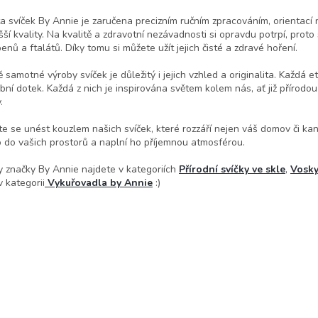
ta svíček By Annie je zaručena precizním ručním zpracováním,
orientací 
šší kvality
. Na kvalitě a zdravotní nezávadnosti si opravdu potrpí, proto
enů a ftalátů. Díky tomu si můžete užít jejich čisté a zdravé hoření.
 samotné výroby svíček je důležitý i jejich vzhled a originalita. Každá
et
bní dotek. Každá z nich je inspirována světem kolem nás
,
ať již přírodo
y
.
e se unést kouzlem našich svíček, které rozzáří nejen váš domov či kanc
 do vašich prostorů a naplní ho příjemnou atmosférou.
y značky By Annie najdete v kategoriích
Přírodní svíčky ve skle
,
Vosk
v kategorii
Vykuřovadla by Annie
:)