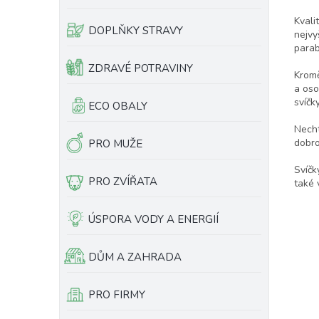
e
Kvali
l
DOPLŇKY STRAVY
nejvy
parab
ZDRAVÉ POTRAVINY
Kromě
a oso
svíčk
ECO OBALY
Necht
dobro
PRO MUŽE
Svíčk
PRO ZVÍŘATA
také 
ÚSPORA VODY A ENERGIÍ
DŮM A ZAHRADA
PRO FIRMY