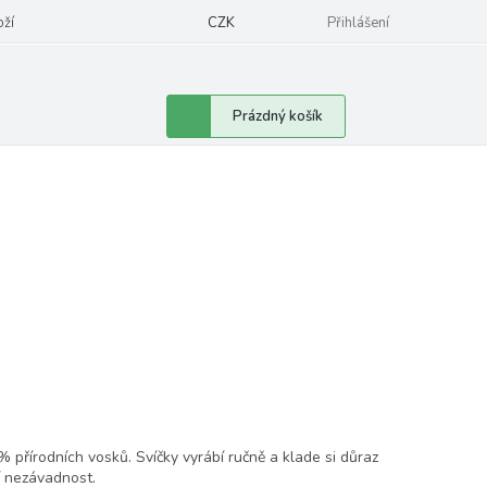
oží
CZK
Přihlášení
Nákupní
Prázdný košík
košík
% přírodních vosků.
Svíčky vyrábí ručně a klade si důraz
ní nezávadnost.