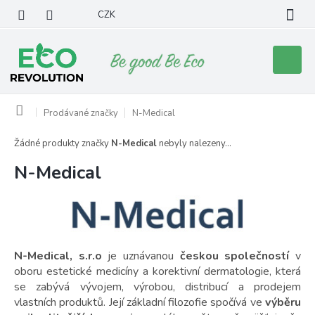
Přejít
CZK
na
obsah
Nákupní
košík
Domů
Prodávané značky
N-Medical
Žádné produkty značky
N-Medical
nebyly nalezeny...
N-Medical
N-Medical, s.r.o
je uznávanou
českou společností
v
oboru estetické medicíny a korektivní dermatologie, která
se zabývá vývojem, výrobou, distribucí a prodejem
vlastních produktů. Její základní filozofie spočívá ve
výběru