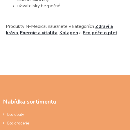
uživatelsky bezpečné
Produkty N-Medical naleznete v kategoriích
Zdraví a
krása
,
Energie a vitalita
,
Kolagen
a
Eco péče o pleť
.
Z
á
p
a
Nabídka sortimentu
t
í
Eco obaly
Eco drogerie