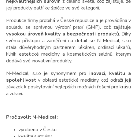
nejkvalitnějších surovin
z celého světa, což zajišťuje, že
její produkty patří ke špičce ve své kategorii.
Produkce firmy probíhá v České republice a je prováděna v
souladu se správnou výrobní praxí (GMP), což zajišťuje
vysokou úroveň kvality a bezpečnosti produktů
. Díky
svému přístupu a zaměření na detail se N-Medical, s.r.o
stala důvěryhodným partnerem lékáren, ordinací lékařů,
klinik estetické medicíny a kosmetických salónů, kterým
dodává své inovativní produkty.
N-Medical, s.r.o je synonymem pro
inovaci, kvalitu a
spolehlivost
v oblasti estetické medicíny, což odráží její
závazek k poskytování nejlepších možných řešení pro krásu
a zdraví.
Proč zvolit N-Medical:
vyrobeno v Česku
kvalitní suroviny