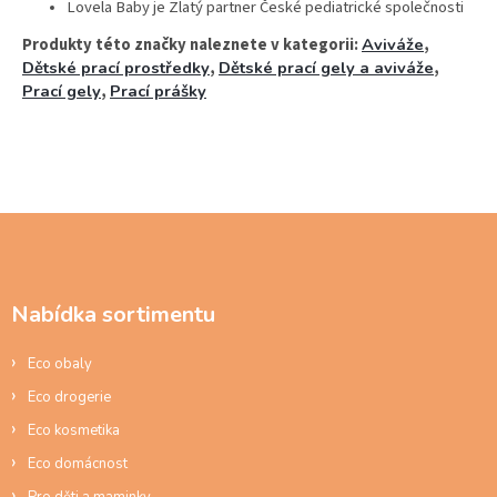
Lovela Baby je Zlatý partner České pediatrické společnosti
Produkty této značky naleznete v kategorii:
Aviváže
,
Dětské prací prostředky
,
Dětské prací gely a aviváže
,
Prací gely
,
Prací prášky
Z
á
p
a
Nabídka sortimentu
t
í
Eco obaly
Eco drogerie
Eco kosmetika
Eco domácnost
Pro děti a maminky