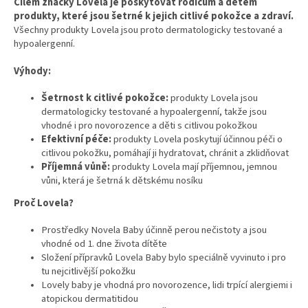
Cílem značky Lovela je poskytovat rodičům a dětem
produkty, které jsou šetrné k jejich citlivé pokožce a zdraví.
Všechny produkty Lovela jsou proto dermatologicky testované a
hypoalergenní.
Výhody:
Šetrnost k citlivé pokožce:
produkty Lovela jsou
dermatologicky testované a hypoalergenní, takže jsou
vhodné i pro novorozence a děti s citlivou pokožkou
Efektivní péče:
produkty Lovela poskytují účinnou péči o
citlivou pokožku, pomáhají ji hydratovat, chránit a zklidňovat
Příjemná vůně:
produkty Lovela mají příjemnou, jemnou
vůni, která je šetrná k dětskému nosíku
Proč Lovela?
Prostředky Novela Baby účinně perou nečistoty a jsou
vhodné od 1. dne života dítěte
Složení přípravků Lovela Baby bylo speciálně vyvinuto i pro
tu nejcitlivější pokožku
Lovely baby je vhodná pro novorozence, lidi trpící alergiemi i
atopickou dermatitidou