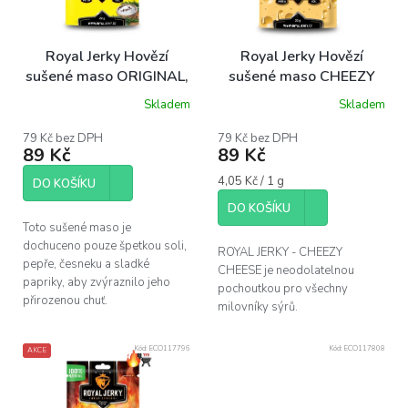
k
t
ů
Royal Jerky Hovězí
Royal Jerky Hovězí
sušené maso ORIGINAL,
sušené maso CHEEZY
22 g
CHEESE, 22 g
Skladem
Skladem
Průměrné
hodnocení
produktu
79 Kč bez DPH
79 Kč bez DPH
89 Kč
89 Kč
je
5,0
Měrná
4,05 Kč / 1 g
z
DO KOŠÍKU
cena:
5
DO KOŠÍKU
hvězdiček.
Toto sušené maso je
dochuceno pouze špetkou soli,
ROYAL JERKY - CHEEZY
pepře, česneku a sladké
CHEESE je neodolatelnou
papriky, aby zvýraznilo jeho
pochoutkou pro všechny
přirozenou chuť.
milovníky sýrů.
Kód:
ECO117796
Kód:
ECO117808
AKCE