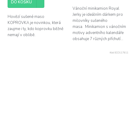
DO KOŠÍKU
Vánoční minikamion Royal
Jerky je ideálním dárkem pro
Hovězí sušené maso
milovníky sušeného
KOPROVKA je novinkou, která
masa. Minikamion s vánočním
zaujme i ty, kdo koprovku běžně
motivy adventního kalendáře
nemají v oblibě.
obsahuje 7 různých příchutí...
Kód:
ECO117811