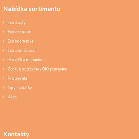
a
p
Nabídka sortimentu
t
r
í
v
Eco obaly
k
y
Eco drogerie
v
ý
Eco kosmetika
p
Eco domácnost
i
s
Pro děti a maminky
u
Zdravé potraviny / BIO potraviny
Pro zvířata
Tipy na dárky
Akce
Kontakty