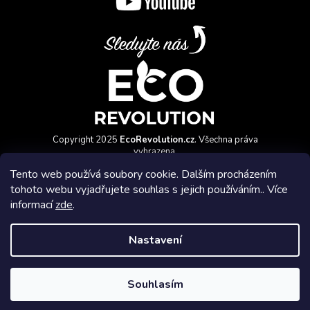
Copyright 2025
EcoRevolution.cz
. Všechna práva
vyhrazena.
Vytvořil a marketingově zajišťuje
HyperGroup.cz
Tento web používá soubory cookie. Dalším procházením
tohoto webu vyjadřujete souhlas s jejich používáním.. Více
informací
zde
.
Nastavení
Affiliate program
Souhlasím
Vytvořil Shoptet Premium