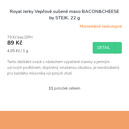
Royal Jerky Vepřové sušené maso BACON&CHEESE
by STEJK, 22 g
Momentálně nedostupné
79 Kč bez DPH
89 Kč
DETAIL
Měrná
4,05 Kč / 1 g
cena:
Tento delikátní snack s nádechem vypečené slaniny a jemným
sýrovým podtónem, doplněný smaženou cibulkou, je neodolatelný
pro každého milovníka výrazných chutí.
11
položek celkem
O
v
l
á
d
Z
a
á
c
p
í