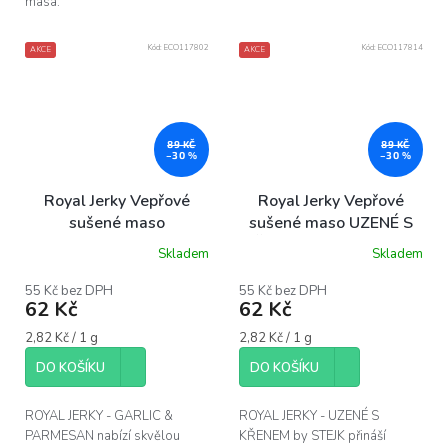
masa.
Kód:
ECO117802
Kód:
ECO117814
AKCE
AKCE
89 KČ
89 KČ
–30 %
–30 %
Royal Jerky Vepřové
Royal Jerky Vepřové
sušené maso
sušené maso UZENÉ S
GARLIC&PARMESAN,
KŘENEM by STEJK, 22 g
Skladem
Skladem
22 g
55 Kč bez DPH
55 Kč bez DPH
62 Kč
62 Kč
Měrná
Měrná
2,82 Kč / 1 g
2,82 Kč / 1 g
cena:
cena:
DO KOŠÍKU
DO KOŠÍKU
ROYAL JERKY - GARLIC &
ROYAL JERKY - UZENÉ S
PARMESAN nabízí skvělou
KŘENEM by STEJK přináší