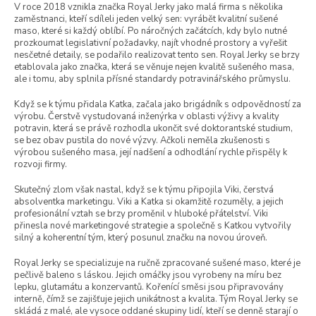
t
V roce 2018 vznikla značka Royal Jerky jako malá firma s několika
ů
zaměstnanci, kteří sdíleli jeden velký sen: vyrábět kvalitní sušené
maso, které si každý oblíbí. Po náročných začátcích, kdy bylo nutné
prozkoumat legislativní požadavky, najít vhodné prostory a vyřešit
nesčetné detaily, se podařilo realizovat tento sen. Royal Jerky se brzy
etablovala jako značka, která se věnuje nejen kvalitě sušeného masa,
ale i tomu, aby splnila přísné standardy potravinářského průmyslu.
Když se k týmu přidala Katka, začala jako brigádník s odpovědností za
výrobu. Čerstvě vystudovaná inženýrka v oblasti výživy a kvality
potravin, která se právě rozhodla ukončit své doktorantské studium,
se bez obav pustila do nové výzvy. Ačkoli neměla zkušenosti s
výrobou sušeného masa, její nadšení a odhodlání rychle přispěly k
rozvoji firmy.
Skutečný zlom však nastal, když se k týmu připojila Viki, čerstvá
absolventka marketingu. Viki a Katka si okamžitě rozuměly, a jejich
profesionální vztah se brzy proměnil v hluboké přátelství. Viki
přinesla nové marketingové strategie a společně s Katkou vytvořily
silný a koherentní tým, který posunul značku na novou úroveň.
Royal Jerky se specializuje na ručně zpracované sušené maso, které je
pečlivě baleno s láskou. Jejich omáčky jsou vyrobeny na míru bez
lepku, glutamátu a konzervantů. Kořenící směsi jsou připravovány
interně, čímž se zajišťuje jejich unikátnost a kvalita. Tým Royal Jerky se
skládá z malé, ale vysoce oddané skupiny lidí, kteří se denně starají o