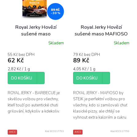
89 KČ
–30 %
Royal Jerky Hovězí
Royal Jerky Hovězí
sušené maso
sušené maso MAFIOSO
BARBECUE, 22 g
by STEJK, 22 g
Skladem
Skladem
55 Kč bez DPH
79 Kč bez DPH
62 Kč
89 Kč
Měrná
Měrná
2,82 Kč / 1 g
4,05 Kč / 1 g
cena:
cena:
DO KOŠÍKU
DO KOŠÍKU
ROYAL JERKY - BARBECUE je
ROYAL JERKY - MAFIOSO by
skvělou volbou pro všechny,
STEJK je perfektní volbou pro
kteří touží po autentické chuti
všechny, kdo si zamilovali chuť
grilování, kdykoliv a kdekoliv.
klasické pizzy, ale chtějí se
vyhnout extra kaloriím a cukru.
Kód:
ECO117793
Kód:
ECO117799
AKCE
AKCE