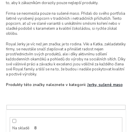
to, aby k zákazníkům dorazily pouze nejlepší produkty.
Firma se neomezila pouze na sušené maso. Přidali do svého portfolia
šetrně vyrobený popcorn v tradičních i netradičních příchutích. Tento
popcorn, ať už ve slané variantě s unikátními směsmi koření nebo v
sladké podobě s karamelem a kvalitní čokoládou, si rychle získal
oblibu.
Royal Jerky je víc než jen značka; je to rodina. Viki a Katka, zakladatelky
firmy, se neustále snaží zlepšovat a přinášet radost nejen
prostřednictvím svých produktů, ale i díky aktivnímu sdílení
každodenních okamžiků a pohledů do výroby na sociálních sítích. Díky
své vášnivé práci a závazku k excelenci jsou vděčné za každého člena
své Royal family a těší se na to, že budou i nadále poskytovat kvalitní
a poctivé výrobky.
Produkty této značky naleznete v kategorii:
Jerky, sušené ma
so
Na skladě
8