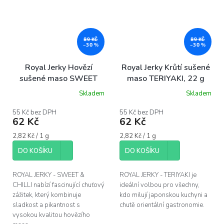
89 KČ
89 KČ
–30 %
–30 %
Royal Jerky Hovězí
Royal Jerky Krůtí sušené
sušené maso SWEET
maso TERIYAKI, 22 g
CHILLI, 22 g
Skladem
Skladem
55 Kč bez DPH
55 Kč bez DPH
62 Kč
62 Kč
Měrná
Měrná
2,82 Kč / 1 g
2,82 Kč / 1 g
cena:
cena:
DO KOŠÍKU
DO KOŠÍKU
ROYAL JERKY - SWEET &
ROYAL JERKY - TERIYAKI je
CHILLI nabízí fascinující chuťový
ideální volbou pro všechny,
zážitek, který kombinuje
kdo milují japonskou kuchyni a
sladkost a pikantnost s
chutě orientální gastronomie.
vysokou kvalitou hovězího