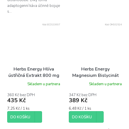
dlouhodobě. Díky tomu
adaptogenní káva účinně bojuje
s...
Kód:
ECO133607
Kód:
OM102524
Herbs Energy Hlíva
Herbs Energy
ústřičná Extrakt 800 mg
Magnesium Bislycinát
+ Acerola, 60 kapslí
1900 mg, 60 kapslí
Skladem u partnera
Skladem u partnera
360 Kč bez DPH
347 Kč bez DPH
435 Kč
389 Kč
Měrná
Měrná
7,25 Kč / 1 ks
6,48 Kč / 1 ks
cena:
cena:
DO KOŠÍKU
DO KOŠÍKU