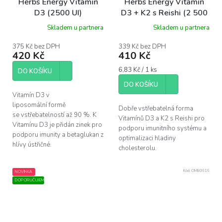
Herbs Energy Vitamín
Herbs Energy Vitamín
D3 (2500 UI)
D3 + K2 s Reishi (2 500
liposomální- citron, 30
IU), 60 kapslí
Skladem u partnera
Skladem u partnera
dávek
375 Kč bez DPH
339 Kč bez DPH
420 Kč
410 Kč
Měrná
6,83 Kč / 1 ks
DO KOŠÍKU
cena:
DO KOŠÍKU
Vitamín D3 v
liposomální formě
Dobře vstřebatelná forma
se vstřebatelností až 90 %. K
Vitamínů D3 a K2 s Reishi pro
Vitamínu D3 je přidán zinek pro
podporu imunitního systému a
podporu imunity a betaglukan z
optimalizaci hladiny
hlívy ústřičné.
cholesterolu.
Kód:
OM80616
NOVINKA
DOPORUČUJEME