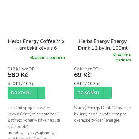
Herbs Energy Coffee Mix
Herbs Energy Energy
– arabská káva s 6
Drink 12 bylin, 100ml
adaptogeny, 100g
Skladem u
Skladem u partnera
Průměrné
partnera
hodnocení
produktu
518 Kč bez DPH
62 Kč bez DPH
580 Kč
69 Kč
je
5,0
Měrná
Měrná
580 Kč / 100 g
69 Kč / 100 ml
z
cena:
cena:
5
DO KOŠÍKU
DO KOŠÍKU
hvězdiček.
Unikátní spojení skvělé
Sladký Energy Drink 12 bylin je
kávy a účinných adaptogenů.
bylinný nápoj s kofeinem pro
Zatímco kofein v kávě nabudí
okamžité zvýšení energie.
krátkodobě,
adaptogeny zvyšují energii