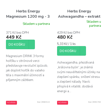
Herbs Energy
Herbs Energy
Magnesium 1200 mg - 3
Ashwagandha – extrakt
formy hořčíku, citron, 30
z kořene 800 mg, 90
Skladem u
Skladem u partnera
Průměrné
partnera
dávek
kapslí
hodnocení
produktu
371 Kč bez DPH
429 Kč bez DPH
449 Kč
480 Kč
je
5,0
Měrná
5,33 Kč / 1 ks
z
DO KOŠÍKU
cena:
5
DO KOŠÍKU
hvězdiček.
Magnesium DRINK 3 formy
hořčíku v citrónové verzi
Ashwagandha, přezdívaná
představuje revoluční způsob,
„královna bylin“, je známá
jak doplnit hořčík do vašeho
svými neuvěřitelnými účinky na
těla s maximální účinností a
zlepšení spánku, snížení stresu
příjemným zážitkem.
a zlepšení nálady. Navíc
přispívá k vitalitě, dodává
energii a...
Kód:
OM80622
Kód:
OM99780
NOVINKA
NOVINKA