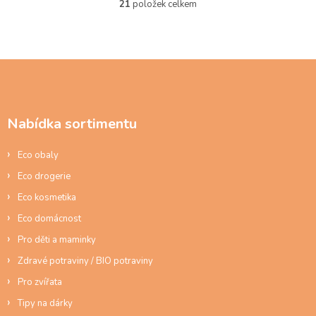
21
položek celkem
O
v
l
á
d
Z
a
á
c
p
í
a
p
Nabídka sortimentu
t
r
í
v
Eco obaly
k
y
Eco drogerie
v
ý
Eco kosmetika
p
Eco domácnost
i
s
Pro děti a maminky
u
Zdravé potraviny / BIO potraviny
Pro zvířata
Tipy na dárky