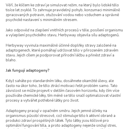
t
Věří, že klíčem ke zdraví je simulovat režim, na který bylo lidské tělo
ů
tisíce let zvyklé. To zahrnuje pravidelný pohyb, konzumaci minimálně
zpracovaných potravin, otužování vodou nebo vzduchem a správné
psychické nastavení s minimálním stresem.
Jako odpověď na zlepšení vnitřních procesů v těle, posílení organismu
a vylepšení psychického stavu, Herbyway objevila sílu adaptogenů.
Herbyway vyvinula maximálně účinné doplňky stravy založené na
adaptogenech, které pomáhají udržovat tělo v přirozeném zdravém
stavu. Jejich cílem je podporovat přírodní léčbu a přinést zdraví a
blaho.
Jak fungují adaptogeny?
Když saháte po standardním léku, dosáhnete okamžité úlevy, ale
často na úkor toho, že tělo ztrácí motivaci řešit problém samo. Tato
závislost se může projevit v delším časovém horizontu, kdy čím více
používáte chemické léky, tím méně se tělo snaží optimalizovat vlastní
procesy a vytvářet potřebné látky pro život.
Adaptogeny pracují v opačném směru. Jejich jemné účinky na
organismus působí stresově, což stimuluje tělo k aktivní obraně a
produkci zdraví prospěšných látek. Tyto látky jsou klíčové pro
optimální fungování těla, a proto adaptogeny nejenže snižují stres,