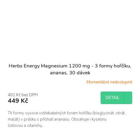
Herbs Energy Magnesium 1200 mg - 3 formy hořčíku,
ananas, 30 dávek
Momentálně nedostupné
Průměrné
hodnocení
produktu
401 Kč bez DPH
DETAIL
je
449 Kč
5,0
z
Tři formy vysoce vstřebatelných forem hořčíku (bisglycinát, citrát,
5
malát) v prášku s příchutí ananasu. Obsahuje i kyselinu
hvězdiček.
listovou a vitamíny...