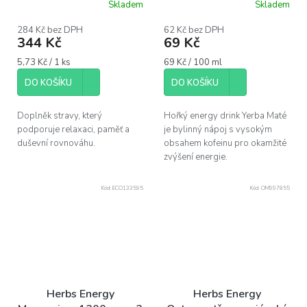
Skladem
Skladem
284 Kč bez DPH
62 Kč bez DPH
344 Kč
69 Kč
Měrná
Měrná
5,73 Kč / 1 ks
69 Kč / 100 ml
cena:
cena:
DO KOŠÍKU
DO KOŠÍKU
Doplněk stravy, který
Hořký energy drink Yerba Maté
podporuje relaxaci, paměť a
je bylinný nápoj s vysokým
duševní rovnováhu.
obsahem kofeinu pro okamžité
zvýšení energie.
Kód:
ECO133595
Kód:
OM997855
Herbs Energy
Herbs Energy