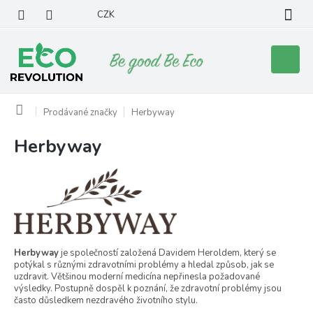
Přejít
CZK
na
obsah
Nákupní
košík
Domů
Prodávané značky
Herbyway
Herbyway
V
ý
p
i
s
p
r
o
Herbyway
je společností založená Davidem Heroldem, který se
potýkal s různými zdravotními problémy a hledal způsob, jak se
d
uzdravit. Většinou moderní medicína nepřinesla požadované
u
výsledky. Postupně dospěl k poznání, že zdravotní problémy jsou
k
často důsledkem nezdravého životního stylu.