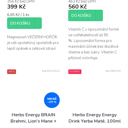
356 Kč bez DPH
463 Kč bez DPH
399 Kč
560 Kč
Měrná
6,65 Kč / 1 ks
DO KOŠÍKU
cena:
DO KOŠÍKU
Vitamín C v liposomální formě
se vstřebatelností až 95
Magnesium VEČERNÍ HOŘČÍK
%. Lipozomální forma pro
je váš spolehlivý společník pro
maximální účinek bez škodlivé
lepší spánek a celkové zdraví.
chemie a bez cukru. VItamín C
příznivě ovlivňuje...
Kód:
ECO133613
Kód:
OM93152
AKCE
NOVINKA
491 KČ
–29 %
Herbs Energy BRAIN
Herbs Energy Energy
Brahmi, Lion's Mane +
Drink Yerba Maté, 100ml
Ginkgo, 60 kapslí