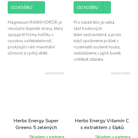
cena:
cena:
5
DO KOŠÍKU
DO KOŠÍKU
hvězdiček.
Magnesium RANNÍ HOŘČÍK je
Pro lidské tělo je velká
revoluční doplněk stravy, který
část houbových
spojuje tři formy hořčíku s
tkání nestravitelná, a proto
vysokou vstřebatelností,
když spolkneme prášek z
poskytující vám maximální
rozemleté usušené houby,
účinnost a rychlý efekt.
nedokážeme z jejích buněk
vstřebat zdaleka...
Kód:
ECO133604
Kód:
ECO133598
Herbs Energy Super
Herbs Energy Vitamín C
Greens 5 zelených
s extraktem z šípků
superpotravin + enzymy,
1000 mg, 60 kapslí
Skladem u partnera
Skladem u partnera