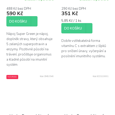
30 dávek
488 Kč bez DPH
290 Kč bez DPH
590 Kč
351 Kč
Měrná
5,85 Kč / 1 ks
DO KOŠÍKU
cena:
DO KOŠÍKU
Nápoj Super Green je nápoj,
doplněk stravy, který obsahuje
Dobře vstřebatelná forma
5 zelených superpotravin a
vitamínu C s extraktem z šípků
enzymy. Pozitivně působí na
pro snížení únavy, vyčerpání a
trávení, pročišťuje organismus
posilnění imunitního systému.
a kladně působí na imunitní
systém.
Kód:
OM92546
Kód:
ECO133601
NOVINKA