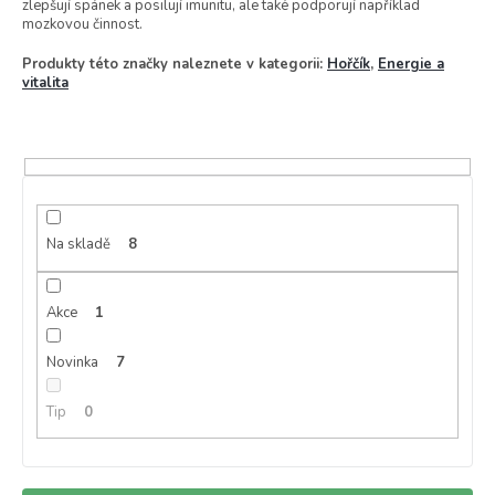
zlepšují spánek a posilují imunitu, ale také podporují například
mozkovou činnost.
Produkty této značky naleznete v kategorii:
Hořčík
,
Energie a
vitalita
Na skladě
8
Akce
1
Novinka
7
Tip
0