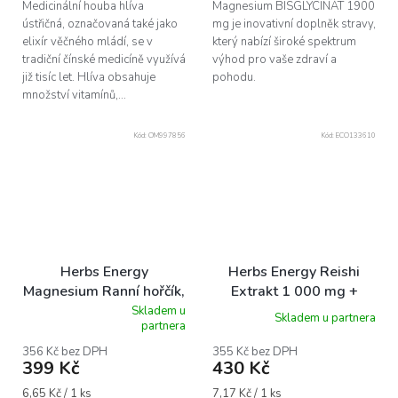
Medicinální houba hlíva
Magnesium BISGLYCINÁT 1900
ústřičná, označovaná také jako
mg je inovativní doplněk stravy,
elixír věčného mládí, se v
který nabízí široké spektrum
tradiční čínské medicíně využívá
výhod pro vaše zdraví a
již tisíc let. Hlíva obsahuje
pohodu.
množství vitamínů,...
Kód:
OM997856
Kód:
ECO133610
Herbs Energy
Herbs Energy Reishi
Magnesium Ranní hořčík,
Extrakt 1 000 mg +
60 kapslí
Acerola, 60 kapslí
Skladem u
Skladem u partnera
Průměrné
partnera
hodnocení
produktu
356 Kč bez DPH
355 Kč bez DPH
399 Kč
430 Kč
je
5,0
Měrná
Měrná
6,65 Kč / 1 ks
7,17 Kč / 1 ks
z