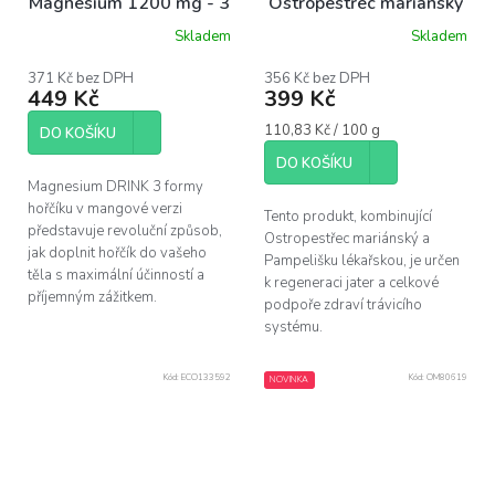
Magnesium 1200 mg - 3
Ostropestřec mariánský
formy hořčíku, mango,
+ Pampeliška lékařská,
Skladem
Skladem
30 dávek
360 g
371 Kč bez DPH
356 Kč bez DPH
449 Kč
399 Kč
Měrná
110,83 Kč / 100 g
DO KOŠÍKU
cena:
DO KOŠÍKU
Magnesium DRINK 3 formy
hořčíku v mangové verzi
Tento produkt, kombinující
představuje revoluční způsob,
Ostropestřec mariánský a
jak doplnit hořčík do vašeho
Pampelišku lékařskou, je určen
těla s maximální účinností a
k regeneraci jater a celkové
příjemným zážitkem.
podpoře zdraví trávicího
systému.
Kód:
ECO133592
Kód:
OM80619
NOVINKA