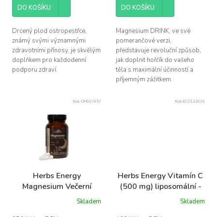
cena:
cena:
5
5
DO KOŠÍKU
DO KOŠÍKU
hvězdiček.
hvězdiček.
Drcený plod ostropestřce,
Magnesium DRINK, ve své
známý svými významnými
pomerančové verzi,
zdravotními přínosy, je skvělým
představuje revoluční způsob,
doplňkem pro každodenní
jak doplnit hořčík do vašeho
podporu zdraví.
těla s maximální účinností a
příjemným zážitkem.
Kód:
OM997857
Kód:
ECO133616
Herbs Energy
Herbs Energy Vitamín C
Magnesium Večerní
(500 mg) liposomální -
hořčík, 60 kapslí
pomeranč, 30 dávek
Skladem
Skladem