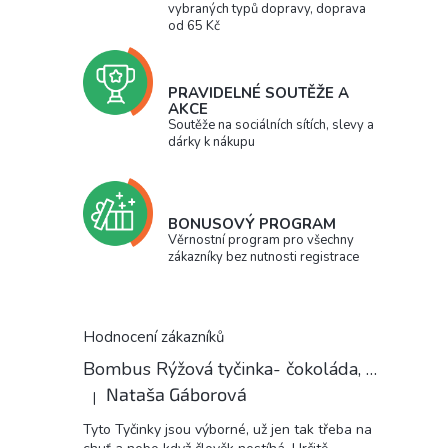
vybraných typů dopravy, doprava
od 65 Kč
PRAVIDELNÉ SOUTĚŽE A
AKCE
Soutěže na sociálních sítích, slevy a
dárky k nákupu
BONUSOVÝ PROGRAM
Věrnostní program pro všechny
zákazníky bez nutnosti registrace
Hodnocení zákazníků
Bombus Rýžová tyčinka- čokoláda, 18 g
Nataša Gáborová
|
Hodnocení produktu je 5 z 5 hvězdiček.
Tyto Tyčinky jsou výborné, už jen tak třeba na