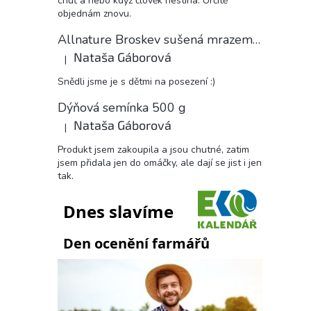
chuť a nebo když člověk nestíhá. Určitě
objednám znovu.
Allnature Broskev sušená mrazem plátky, 15 g
Nataša Gáborová
|
Hodnocení produktu je 5 z 5 hvězdiček.
Snědli jsme je s dětmi na posezení :)
Dýňová semínka 500 g
Nataša Gáborová
|
Hodnocení produktu je 5 z 5 hvězdiček.
Produkt jsem zakoupila a jsou chutné, zatim
jsem přidala jen do omáčky, ale dají se jist i jen
tak.