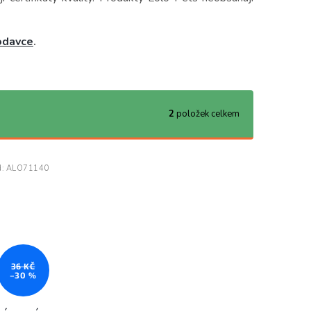
odavce
.
2
položek celkem
d:
ALO71140
36 KČ
–30 %