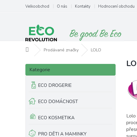
Přejít
Velkoobchod
O nás
Kontakty
Hodnocení obchodu
na
obsah
Domů
Prodávané značky
LOLO
LO
P
V
Přeskočit
o
ý
Kategorie
kategorie
s
p
t
i
ECO DROGERIE
r
s
a
p
ECO DOMÁCNOST
n
r
n
o
í
d
Lolo
ECO KOSMETIKA
p
u
proce
a
k
přes
PRO DĚTI A MAMINKY
n
t
suro