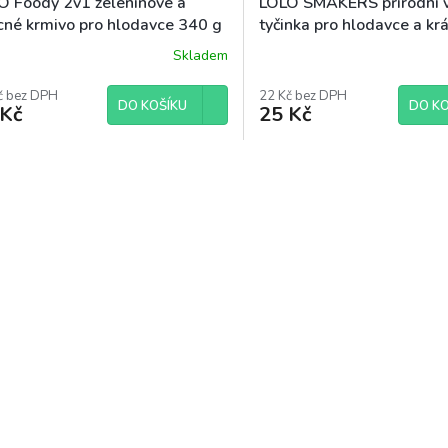
O Foody 2v1 zeleninové a
LOLO SMAKERS přírodní 
cné krmivo pro hlodavce 340 g
tyčinka pro hlodavce a kr
g
Skladem
č bez DPH
22 Kč bez DPH
DO KOŠÍKU
DO KO
 Kč
25 Kč
O
v
l
á
d
a
c
í
p
r
v
k
y
v
ý