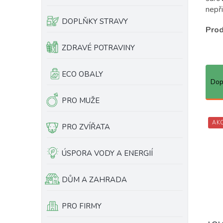
e
ů
nepři
l
DOPLŇKY STRAVY
Prod
ZDRAVÉ POTRAVINY
Ř
ECO OBALY
a
Dop
z
PRO MUŽE
e
n
í
AK
PRO ZVÍŘATA
p
r
ÚSPORA VODY A ENERGIÍ
o
d
u
DŮM A ZAHRADA
k
t
PRO FIRMY
ů