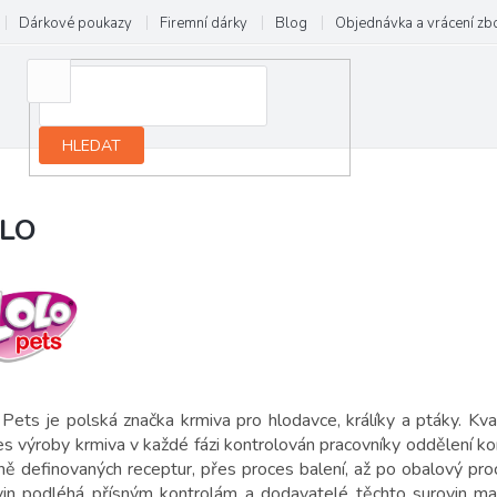
Dárkové poukazy
Firemní dárky
Blog
Objednávka a vrácení zb
HLEDAT
LO
 Pets je polská značka krmiva pro hlodavce, králíky a ptáky. Kva
s výroby krmiva v každé fázi kontrolován pracovníky oddělení kon
ně definovaných receptur, přes proces balení, až po obalový proc
vin podléhá přísným kontrolám a dodavatelé těchto surovin mají