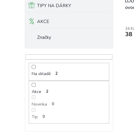
LOL
TIPY NA DÁRKY
ovo
AKCE
34 K
38
Značky
Na skladě
2
Akce
2
Novinka
0
Tip
0