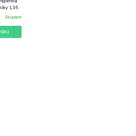
vápenná
álíky 135
Skladem
ŠÍKU