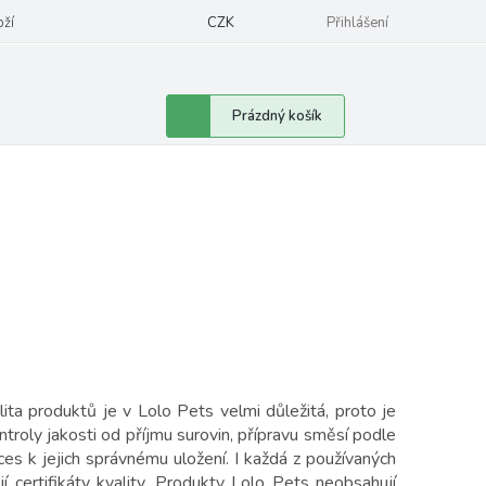
oží
CZK
Přihlášení
Nákupní
Prázdný košík
košík
lita produktů je v Lolo Pets velmi důležitá, proto je
troly jakosti od příjmu surovin, přípravu směsí podle
es k jejich správnému uložení. I každá z používaných
 certifikáty kvality. Produkty Lolo Pets neobsahují