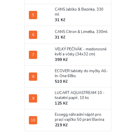
CANS Jablko & Bezinka, 330
ml
31 Kč
CANS Citron & Limetka, 330ml
31 Kč
VELKÝ PEČIVÁK - medonosné
kvítí a včely (34x32 cm)
399 Kč
ECOVER tablety do myčky All-
In-One 68ks
510 Kč
LUCART AQUASTREAM 10 -
toaletní papír, 10 ks
125 Kč
Ecoegg náhradní náplň pro
prací vajíčko 50 praní Bavlna
219 Kč