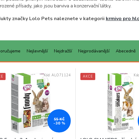
rozené přísady, jako jsou barviva a konzervační látky.
ukty značky Lolo Pets naleznete v kategorii
krmivo pro hl
oručujeme
Nejlevnější
Nejdražší
Nejprodávanější
Abecedně
Kód:
ALO71124
Kó
CE
AKCE
55 KČ
–30 %